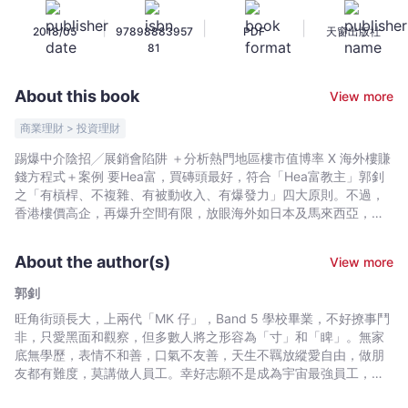
嘆
|
|
|
2018/05
97898883957
PDF
天窗出版社
世
81
界
最
About this book
View more
強
外
商業理財 > 投資理財
地
踢爆中介陰招╱展銷會陷阱 ＋分析熱門地區樓市值博率 X 海外樓賺
樓
錢方程式＋案例 要Hea富，買磚頭最好，符合「Hea富教主」郭釗
投
之「有槓桿、不複雜、有被動收入、有爆發力」四大原則。不過，
資
香港樓價高企，再爆升空間有限，放眼海外如日本及馬來西亞，卻
有不少極具潛力卻仍然低水的磚頭。買得中，樓價租金齊升，價匯
指
雙賺，在香港印印腳享受倍計回報！ 不過要靠海外樓Hea富，並非
南
About the author(s)
View more
去個酒店展銷會，聽代理講買個「X厘租金保證」的「筍盤」就得。
-
海外置業如隔山買牛，中伏位多的是。以為幾十萬首期做到業主、
郭釗
郭
買層樓做Airbnb、賣唔出就當旅行自住？大錯特錯！買海外樓磚
旺角街頭長大，上兩代「MK 仔」，Band 5 學校畢業，不好撩事鬥
釗
頭，最重要是考慮「七大因素」，還要避開各大盲點陷阱，否則買
非，只愛黑面和觀察，但多數人將之形容為「寸」和「睥」。無家
樓淪為買難受。 郭釗首本著作《Hea富學──一天只做2小時的致富
-
底無學歷，表情不和善，口氣不友善，天生不羈放縱愛自由，做朋
方程式》榮登暢銷榜，令大家知道致富不一定要做餐死。今次將買
Bookniverse
友都有難度，莫講做人員工。幸好志願不是成為宇宙最強員工，而
磚頭精神放眼全世界，物色真正潛力筍盤，以第一身經驗教你買起
是宇宙最Hea老闆，從小就奉信「勤」字不出頭、坐Benz 靠自己個
日本、馬來西亞、澳洲、英國及美國等物業，以純買家角度踢爆海