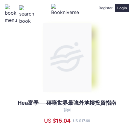
Register
Login
Hea富學──磚嘆世界最強外地樓投資指南
Hea
富
郭釗
學
US $
15
.04
US $
17
.69
──
磚