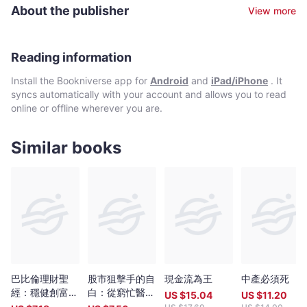
腦。專長是尋找Hea 而有爆發力的生意和投資，賺錢是興趣，目標
外樓中伏陷阱，跟你繼續齊齊Hea住致富。
About the publisher
View more
是享受人生。
Reading information
Install the Bookniverse app for
Android
and
iPad/iPhone
. It
syncs automatically with your account and allows you to read
online or offline wherever you are.
Similar books
巴比倫理財聖
股市狙擊手的自
現金流為王
中產必須死
經：穩健創富的
白：從窮忙醫師
US $
15.04
US $
11.20
12項金律，影響
到億萬散戶的暴