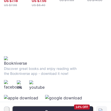
US $
17.69
US $
14.00
US $
7.18
US $
7.56
超過數百萬名讀
賺暴賠實錄。養
US $
7.98
US $
8.40
者的致富經典
成強韌贏家心
態，創造你的交
易聖杯！
Discover great books and enjoy reading with
the Bookniverse app - download it now!
14% OFF