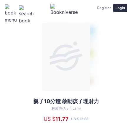
Register
Login
親子10分鐘 啟動孩子理財力
親
子
林昶恆(Alvin Lam)
10
US $
11
.77
US $
13
.85
分
鐘