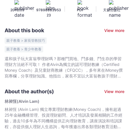
啟
|
|
|
2016/09
97898883953
PDF
天窗出版社
動
23
孩
子
About this book
View more
理
財
親子教養 > 家長管教技巧
力
親子教養 > 青少年教養
-
還和孩子玩大富翁學理財嗎？那種鬥買地、鬥多錢、鬥生存的學習
林
理財方法絕不可取！ 作者Alvin為獨立的認可理財教練（Certified
昶
Money Coach）及兒童財商教練（CFQCC），多年來在iMoney撰
恆
寫專欄，分享理財知識。他指出，家長不宜以大富翁教孩子理財觀
(Alvin
念，並在書中分享不少適合一家大細的紙牌遊戲，鼓勵家長每天花
Lam)
最少十分鐘時間，和孩子玩遊戲，既可建立親子關係，也可從中建
About the author(s)
View more
立影響孩子一生的正確金錢觀，當中包括一些教導運算及設定目標
-
的概念，以及學習耘與回報的觀念等等。 Alvin指出，2、3歲起的孩
Bookniverse
林昶恆(Alvin Lam)
子，已很懂得觀察家長的行為，所以家長如何看待金錢，會大大影
林昶恆 (Alvin Lam) 獨立專業理財教練(Money Coach)，擁有超過
響孩子日後的儲蓄及消費等行為。而有系統地教孩子理財，則須把
25年金融機構管理、投資理財顧問、人才培訓及發展相關的工作經
握在孩子7至12歲這個黃金階段進行。 書中切實教導家長處理不同
驗，過去10多年為不同機構提供正向理財教育，講座演說和培訓課
情況，例如父母在孩子面前應該如何談錢，及何時談錢，又例如是
程，亦提供個人理財人生咨詢，每年獲邀出席各類理財教育活動超
否需要給子女零用錢，持守甚麼準則，而有償家務又是否可取？以