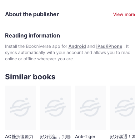
過200場。Alvin積極透過不同媒體向公眾灌輸正確理財觀念及人生
金錢激勵孩子讀書又是否可行？等等。
態度，自iMoney智富雜誌創刊開始擔任【你財策劃師】專欄主筆。
About the publisher
View more
過去已推出六本理財書籍，分別是《48個理財人生》，《職場女性
理財36計》，《親子10分鐘 啟動孩子理財力》，《四桶金富足退
休指南》，《四桶金投資快上手》繁體字及簡體字版，《富足家庭
ABC》， 亦協助明愛輔導書籍《投資？賭博？十位股市投資者的賭
Reading information
博歷程》提供專家評語。學歷及資格現正在香港城市大學修讀博士
Install the Bookniverse app for
Android
and
iPad/iPhone
. It
學位。其他學歷及資格包括香港大學輔導學碩士、中文大學金融學
syncs automatically with your account and allows you to read
碩士、香港大學社會科學學士，美國認可理財教練Certified Money
online or offline wherever you are.
Coach (CMC®)、美國特許壽險規劃師 (CLU)、中國國際金融理財
師(CFPTM)、香港認可財務策劃師(CFPCM)、核准退休顧問
(QRA)、認可兒童財商教練 (CFQCC)、MBTI®性格測驗認證施測
Similar books
師、國際認可身心語言程式學執行師、Coaching Clinic® Licensed
Facilitator社會服務香港學術及職業資歷評審局委任專家、香港職業
訓練局增潤課程「管理個人財務」單元校外評審委員、香港大學專
業進修學院財務策劃高等文憑課程校外考試主任、香港財務策劃師
學會董事會成員(2011年至2018年) Facebook 專頁：Alvin Money
Coach家庭理財教育學會四桶金理財教室
AQ挫折復原力
好好說話，到哪
Anti-Tiger
好好溝通！為