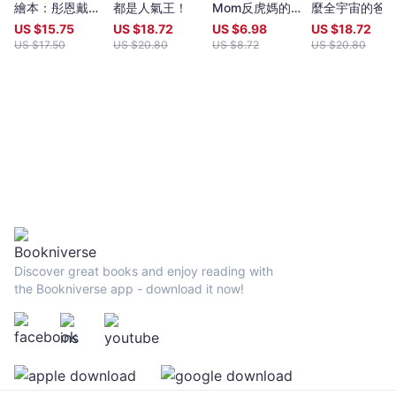
繪本：彤恩戴口
都是人氣王！
Mom反虎媽的
麼全宇宙的爸
罩了嗎？
超級教養術
都這樣？
US $
15.75
US $
18.72
US $
6.98
US $
18.72
US $
17.50
US $
20.80
US $
8.72
US $
20.80
Discover great books and enjoy reading with
the Bookniverse app - download it now!