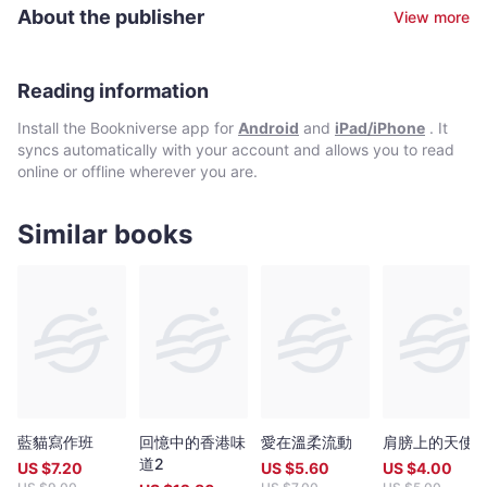
歡迎，連續四年蟬聯香港教育城「我最喜愛的作家」。
About the publisher
View more
Reading information
Install the Bookniverse app for
Android
and
iPad/iPhone
. It
syncs automatically with your account and allows you to read
online or offline wherever you are.
Similar books
藍貓寫作班
回憶中的香港味
愛在溫柔流動
肩膀上的天使
道2
US $
7.20
US $
5.60
US $
4.00