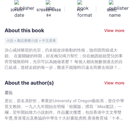
精
|
|
|
2014/07
97898816488
PDF
青桐社
華
84
全
集
About this book
View more
2
-
小說 > 勵志療癒小說 > 中文原著
君
決心戒掉陋習的光宗，仍未能改掉衝動的性格，險些因而鑄成大
比
錯。 在最關鍵的時期，好友梅兒竭力幫忙；但在她因姐姐熒兒的事
-
而苦惱無助時，光宗可以為她做甚麼？ 每個人都由無數個過去的自
Bookniverse
己組成，曾經走錯的每一步，難道不能隨時日遠去而擦去痕跡？熒
兒只想踏上正確的路，為何障礙不斷？她能否繼續邁步向前？
About the author(s)
View more
君比
君比，原名馮忻忻，畢業於University of Oregon藝術系，曾任中學
英文教師。一九八九年開始在明報「校園版」撰寫「Miss絮語」一
欄，翌年開始致力小說創作。作品屢次獲獎，包括香港中文文學雙
年獎,香港電台及教協的中學生十大好書龍虎榜,香港教育城「十本好
讀」,書叢榜「最受小學生歡迎十本好書」等。君比亦甚受中小學生