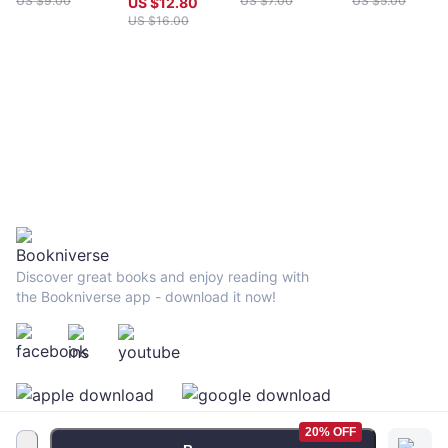
US $
9.00
US $
7.00
US $
5.00
US $
12.80
US $
16.00
Discover great books and enjoy reading with
the Bookniverse app - download it now!
20% OFF