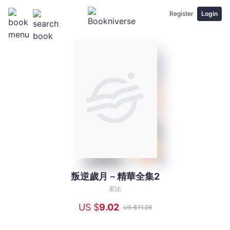
Register
Login
叛逆歲月－精華全集2
叛
逆
君比
歲
US $
9
.02
US $
11
.28
月
－