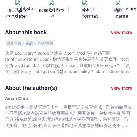
辨
|
|
|
Sun Apr 01
97898815972
PDF
青桐社
析
2012 00:00:00
50
-
GMT+0000
Aman
(Coordinated
About this book
View more
Universal
Chiu
Time)
-
語言學習 > 英語 > 字詞/詞彙
Bookniverse
邊界 Boundary? Border? 改造 Alter? Modify? 連續不斷
Continual? Continuous? 增強詞彙力是良好寫作的首要條件。如何
分辨fast和quick？ 甚麼時候用cruise，甚麼時候用voyage？ 「責
任」該用duty、obligation還是responsibility？ blame和condemn
都指「責備」，用法上又有何不同？ 形容一個「老」人，除了old之
外還有甚麼表達方法？ 本書精選50組英語易混詞，在詞義和語法上
About the author(s)
View more
逐一辨析解說，教你正確地選詞用字，大大增強你的詞彙力，從而
提升你的英語水平。
Aman Chiu
Aman從事中英雙語寫作多年，專長于語文教育領域，已為幼齡至成
年不同層次讀者編寫英語教育圖書合計兩百餘種，包括教科書,學習
詞典,補充練習,故事書,童詩和模擬試卷等不同類型，內容廣泛，形
式多樣。經他開發的圖書在中港兩地及其他華語地區廣泛使用，幾
度再版。 曾任朗文出版社詞典及翻譯出版部經理，領導團隊出版一