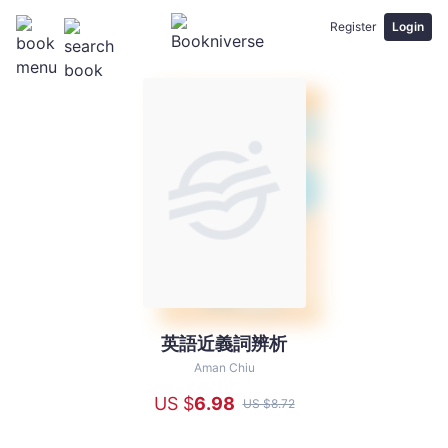
Register
Login
英語近義詞辨析
英
語
Aman Chiu
近
US $
6
.98
US $
8
.72
義
詞