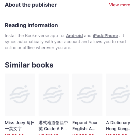
系列朗文英漢雙解詞典。先後獲得皇仁書院胡禧堂獎學金,中大青年
About the publisher
View more
文學獎公開組季軍,浸會大學學術獎,第二屆（2019）香港出版雙年
獎,第十五屆（2019）香港中文文學雙年獎等，並曾於香港兩所大學
擔任客座講師，教授翻譯,英語及商務寫作課程。近年，他在語言學
術方面的研究亦獲得國際認可，其論文出版或發表已遍佈香港,奧地
Reading information
利,日本,捷克和德國等地。
Install the Bookniverse app for
Android
and
iPad/iPhone
. It
syncs automatically with your account and allows you to read
online or offline wherever you are.
Similar books
Miss Joey 每日
港式地道俗語中
Expand Your
A Dictionary o
一英文字
英 Guide A Fun
English: A
Hong Kong
Guide to Hong
Guide to
English: Word