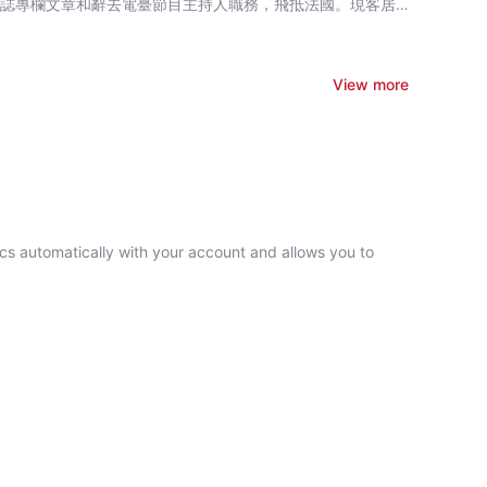
誌專欄文章和辭去電臺節目主持人職務，飛抵法國。現客居
深受父母寵愛的梅朵，在他走後，難忍寂寞，不理天高地厚，
。這時，牧羊女正處於悲痛無措的時刻──多病的母親逝去，新
斯文赫定（Sven Anders Hedin 1856~1952）
一展所長的機會。 她奉命盛妝參與談判，轉述達賴喇嘛的命
View more
 由紅喙鴉見證的人性糾纏，也在羌塘高原上輪迴……
ncs automatically with your account and allows you to