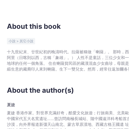
About this book
小說 > 其它小說
十九世紀末、廿世紀初的晚清時代。拉薩被稱做「喇薩」。 那時，
阿里（日喀則以西，古稱「象雄」。） 人性不是童話，三位少女和
地球的任何一個角落。 住在喇薩貧民區的藏漢混血少女曲珍，母親
緞生意的藏裔印人來到喇薩。生下一雙兒女。然而，經常往返加爾各
以娼為業，養活一家三口。 曲珍自小跟爹媽學會英語和漢語。有家
河邊紅喙鴉們停歇的樹叢裏露宿。 生活在社會最底層，經歷令女孩個
者」紅喙鴉，凝視着她。一隻雪白的小小狗兒向她跑來。 後來，她
About the author(s)
聽過作罷，她並不覺得有甚麼不好。 與外祖母同為牒巴府織房女奴
腳，慧黠的天性裏，難免摻有自卑和不甘。 兩個女孩在河邊相遇，成
救人，曲珍計用火獸引發了大火。與卓瑪相依為命的外祖母執意留在
夏婕
師。卓瑪悟及他很可能與自己身世有關，卻不肯追查，設法避離現場
夏婕 香港作家。對世界充滿好奇，酷愛文化旅遊；行旅南美、北美
旭一見鍾情，尼旭又被冷漠而俏麗的曲珍吸引。就這樣，三個年輕人
中國宋代五大名窯遺址……曾訪問南極長城站、隨中國遠洋科考船首
接客的曲珍，耳濡目睹，性心理近似扭曲。可是，當她發現卓瑪深陷
沙漠，向外界報道新彊天山南北、蒙古草原漠地、西藏古格王國遺 
孰重孰輕？她決絕選取後者，避離是非地。不料卓瑪亦有了自己的抉