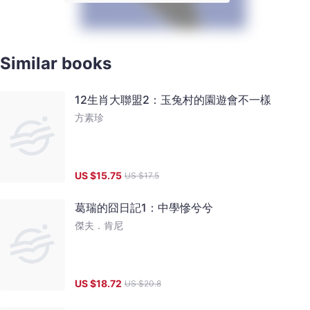
Similar books
12生肖大聯盟2：玉兔村的園遊會不一樣
方素珍
US $
15.75
US $
17.5
葛瑞的囧日記1：中學慘兮兮
傑夫．肯尼
US $
18.72
US $
20.8