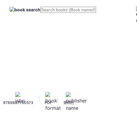
|
|
9789887760573
PDF
青桐社