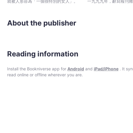
就被人形容為「一個很特別的女人」。 一九九九年，辭寫報刊雜
已在牧場上邂逅牧羊女梅朵，有過一段露水情緣。而尼旭也不知道，
西部Bretagne鄉間小古堡，與樹木花草為伴，讀讀寫寫。
她又薦身宗本老爺的養馬家奴。 宗本老爺的馬隊回程，又來到牧場
歡舊愛偏偏又同時回到了她的身邊！偏偏父親又受命去羌塘荒原上阻攔瑞典探險家
由新疆帶來的旅行小分隊。 斯文赫定的到來，令會說英語的曲珍有了
About the publisher
令，要求斯文赫定退返新疆。 一場沒寫進歷史的會見在曠原上舉行。
Reading information
Install the Bookniverse app for
Android
and
iPad/iPhone
. It sy
read online or offline wherever you are.