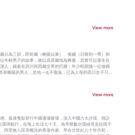
View more
西藏分為三部，即前藏（喇薩以東）、後藏（日喀則一帶）和
一位年輕男子的故事，雖以高原藏地為舞臺，其實可以發生在
是漢人，娘家在四川與西藏交界的巴塘；年少時跟隨一位做綢
答和喇薩的男人，忽地一去不復返；已為人母的四川女子只得
不能歸，她白天在八廓街上流連，尋機遇找活兒幹；晚上便在
性冷漠且孤僻。 一天，她坐在河邊，藏人眼中的「輪迴使
無意得知外貌近似哈叭狗兒的小東西，實為罕見的西域火獸！
View more
的卓瑪，自幼喪母；更不幸的是，她出生時肢體受損導致長短
為互憐的好友。 曲珍母病故；緊接着又有一場禍事突降！為
火場，尋求永生。 曲珍和卓瑪上山拜祭奶奶，巧遇一位天葬
。 這天，兩人結識了由古象雄走來的年輕人尼旭。卓瑪對尼
歐洲。孤身隻影穿行中國邊彊僻壤，深入中國六大沙漠、尋訪
聚到了一起。愛情考驗着曲珍和卓瑪的友情。 自幼偷窺母親
次環球航行，在海上生活七十天。為早斯數次環繞塔克拉瑪干
情淵之際，同時也醒悟到其實自己也愛着尼旭。 愛情友情，
址、阿里無人區等概況的香港作家。早在廿世紀八十年代初，
擇。 曲珍和卓瑪並不知道，生性不羈的尼旭，來喇薩之前，