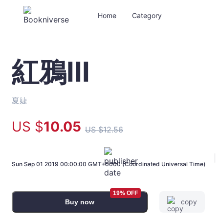
Home
Category
紅鴉III
紅
鴉
III
-
夏婕
夏
婕
US $
10
.05
US $
12
.56
-
Bookniverse
|
Sun Sep 01 2019 00:00:00 GMT+0000 (Coordinated Universal Time)
19% OFF
copy
Buy now