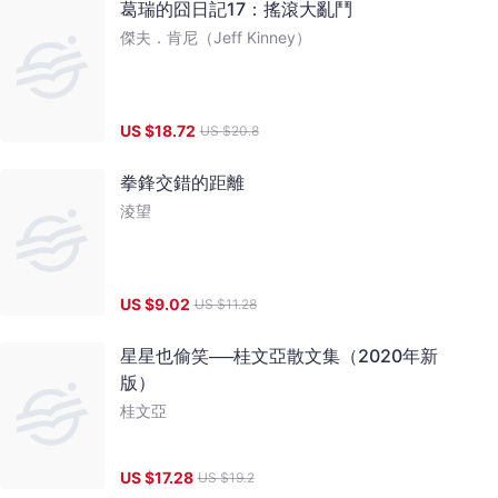
葛瑞的囧日記17：搖滾大亂鬥
傑夫．肯尼（Jeff Kinney）
US $
18.72
US $
20.8
拳鋒交錯的距離
淩望
US $
9.02
US $
11.28
星星也偷笑──桂文亞散文集（2020年新
版）
桂文亞
US $
17.28
US $
19.2