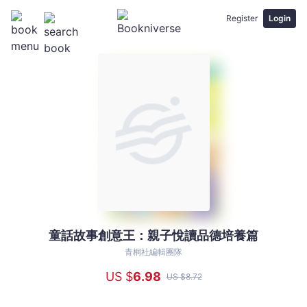
Register
Login
童話故事創意王：親子悅讀品德培養篇
童
話
青桐社編輯團隊
故
US $
6
.98
US $
8
.72
事
創