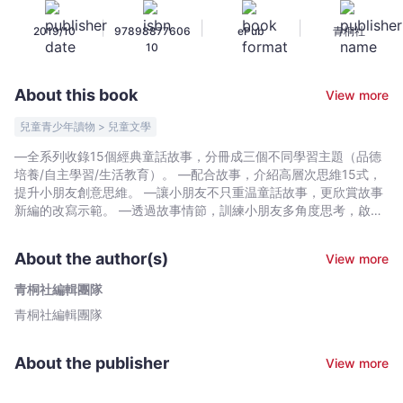
意
|
|
|
2019/10
97898877606
ePub
青桐社
王：
10
親
子
About this book
View more
悅
讀
兒童青少年讀物 > 兒童文學
品
—全系列收錄15個經典童話故事，分冊成三個不同學習主題（品德
德
培養/自主學習/生活教育）。 —配合故事，介紹高層次思維15式，
培
提升小朋友創意思維。 —讓小朋友不只重温童話故事，更欣賞故事
養
新編的改寫示範。 —透過故事情節，訓練小朋友多角度思考，啟發
想像力。 —延伸親子互動，讓孩子輕鬆享受閱讀的樂趣，為故事注
篇
入新元素。 —故事單元由淺入深，涵蓋初小語文學習進程。 童話故
-
About the author(s)
View more
事‧創意無限 兔子和烏龜成了好朋友？ 灰姑娘變成了胖姑娘？ 王子
青
一直没有出現，誰來救白雪公主？ 白雪公主也有一塊魔鏡，她會怎
青桐社編輯團隊
桐
樣用？ 北風和白雪比試，結果會怎樣？ 家長們，你要教小朋友講故
青桐社編輯團隊
社
事嗎？你要指導小朋友寫作嗎？相信這本書能幫到你…… 本書帶領
大家重新走進童話世界，利用高層次思維方式，對故事進行多角度
編
聯想，配合輕鬆易學的五大創意點子，為故事重新編寫情節或結
輯
About the publisher
View more
局，令寫作變得更創新、更豐富。
團