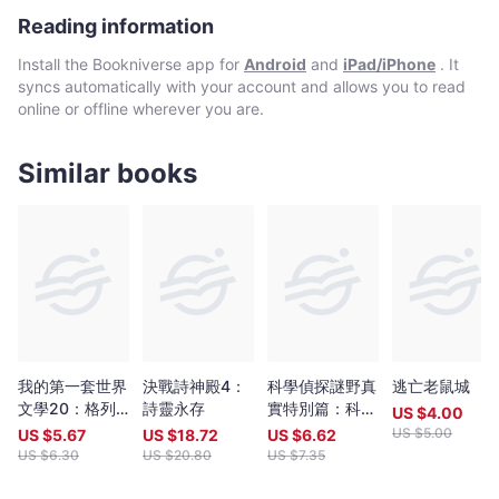
隊
Reading information
-
Bookniverse
Install the Bookniverse app for
Android
and
iPad/iPhone
. It
syncs automatically with your account and allows you to read
online or offline wherever you are.
Similar books
我的第一套世界
決戰詩神殿4：
科學偵探謎野真
逃亡老鼠城
文學20：格列
詩靈永存
實特別篇：科學
US $
4.00
佛遊記（全新彩
偵探怪奇事件檔
US $
5.00
US $
5.67
US $
18.72
US $
6.62
頁增量版）
案1-廢棄醫院的
US $
6.30
US $
20.80
US $
7.35
亡靈