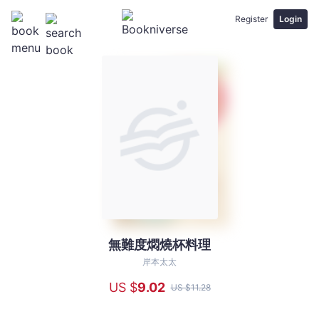
Register
Login
無難度燜燒杯料理
無
難
岸本太太
度
US $
9
.02
US $
11
.28
燜
燒