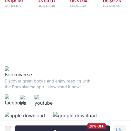
US $
8.69
US $
9.07
US $
7.94
US $
9.26
問題，睡過頭沒
蒸蛤蠣到三杯
榜100週•大象
US $
9.66
US $
10.08
US $
8.82
US $
10.29
關係，106道好
雞，IG人氣主廚
主廚感恩鄉親
吃,會瘦料理
分享13萬粉絲最
100道大放送！
（真的不復胖
愛86道吃不膩,
~~）
零失敗,親友讚
不絕口的超簡單
料理（美味99
分+成就感100
分）
Discover great books and enjoy reading with
the Bookniverse app - download it now!
20% OFF