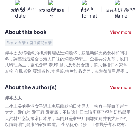
杯
|
|
|
2015/03
97898821636
PDF
皇冠出版社(香
料
76
港)
理
-
About this book
View more
岸
本
飲食 > 食譜 > 新手簡易食譜
太
岸本太太將精緻的和風料理放進燜燒杯，嚴選新鮮天然食材和調味
太
料，調整出最適合香港人口味的燜燒杯料理。全書共分九章，以日
-
式料理為主，更包含韓,泰,印,越式及飲品食譜，菜式包括日本家常
Bookniverse
煮物,洋風煮物,亞洲煮物,常備菜,特色飲品等等，每道都簡單易學！
岸本太太還為讀者精選便當配搭,介紹各種天然食材和調味料,傳授各
種運用和保存食材的好方法，一本在手，燜燒杯料理絕無難度！
About the author(s)
View more
岸本太太
土生土長的香港女子遇上鬼馬幽默的日本男人，搖身一變做了岸本
太太。愛自然,愛下廚,愛家庭，不惜遠赴日本隨廚藝了得的奶奶學用
天然材料烹調家常日本菜，為的只是家中那個離鄉別井的大細路可
以隨時嚐到健康的家鄉味道。 生活從心出發，工作幾乎都和吃有
關，設計菜單,「試菜」，現在全職為有機食品公司出謀獻策，偶爾