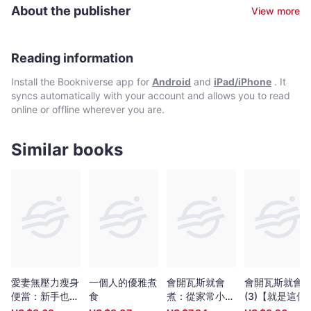
教班，分享健康美味之道。
About the publisher
View more
Reading information
Install the Bookniverse app for
Android
and
iPad/iPhone
. It
syncs automatically with your account and allows you to read
online or offline wherever you are.
Similar books
愛妻無壓力瘦身
一個人的優雅煮
會開瓦斯就會
會開瓦斯就會
便當：新手也可
食
煮：從家常小館
(3)【就是這個
以，沒時間不是
到熱炒店，從酒
味！】蟬聯暢