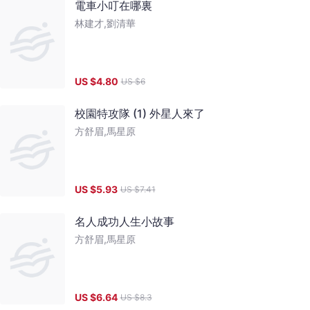
電車小叮在哪裏
林建才,劉清華
US $
4.80
US $
6
校園特攻隊 (1) 外星人來了
方舒眉,馬星原
US $
5.93
US $
7.41
名人成功人生小故事
方舒眉,馬星原
US $
6.64
US $
8.3