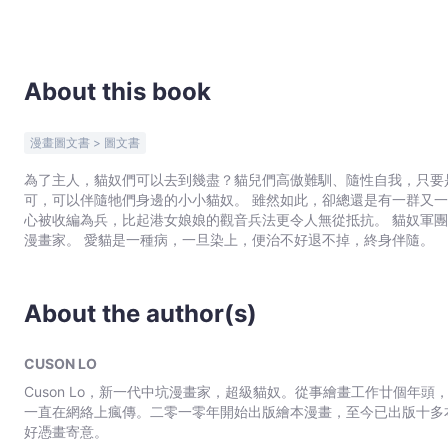
About this book
漫畫圖文書 > 圖文書
為了主人，貓奴們可以去到幾盡？貓兒們高傲難馴、隨性自我，只要
可，可以伴隨牠們身邊的小小貓奴。 雖然如此，卻總還是有一群又一群的人類，抵抗不了牠們的魅力而加入貓奴的大軍之中。甘
心被收編為兵，比起港女娘娘的觀音兵法更令人無從抵抗。 貓奴軍團中，其中一名最最最忠心的小兵，是一名叫做Cuson的中坑
漫畫家。 愛貓是一種病，一旦染上，便治不好退不掉，終身伴隨。
About the author(s)
CUSON LO
Cuson Lo，新一代中坑漫畫家，超級貓奴。從事繪畫工作廿個年頭
一直在網絡上瘋傳。二零一零年開始出版繪本漫畫，至今已出版十多
好憑畫寄意。