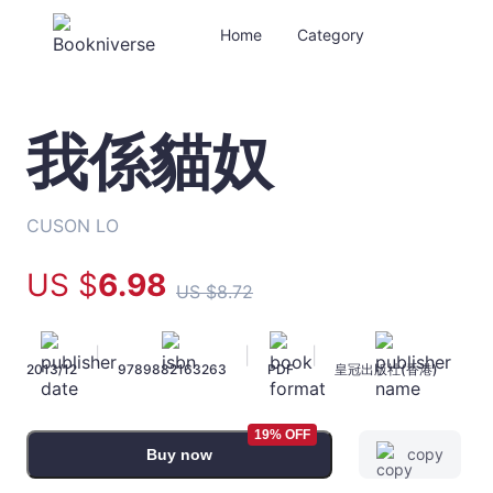
Home
Category
我係貓奴
我
係
貓
奴
CUSON LO
-
CUSON
US $
6
.98
US $
8
.72
LO
-
Bookniverse
|
|
|
2013/12
9789882163263
PDF
皇冠出版社(香港)
19% OFF
copy
Buy now