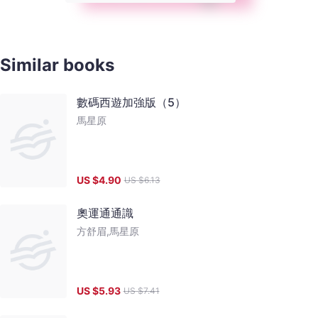
Similar books
數碼西遊加強版（5）
馬星原
US $
4.90
US $
6.13
奧運通通識
方舒眉,馬星原
US $
5.93
US $
7.41