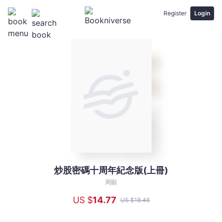
Register
Login
炒股密碼十周年紀念版(上冊)
炒
股
周顯
密
US $
14
.77
US $
18
.46
碼
十