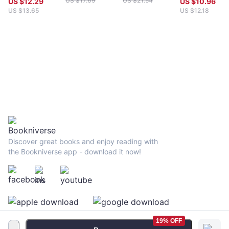
US $
17.69
US $
21.54
US $
12.29
US $
10.96
忘錄
要的90張圖表
US $
13.65
US $
12.18
Discover great books and enjoy reading with
the Bookniverse app - download it now!
19% OFF