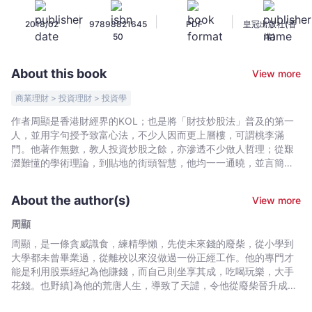
周
|
|
|
2018/02
97898821645
PDF
皇冠出版社(香
年
50
港)
紀
念
About this book
View more
版
(上
商業理財 > 投資理財 > 投資學
冊)
作者周顯是香港財經界的KOL；也是將「財技炒股法」普及的第一
-
人，並用字句授予致富心法，不少人因而更上層樓，可謂桃李滿
周
門。他著作無數，教人投資炒股之餘，亦滲透不少做人哲理；從艱
顯
澀難懂的學術理論，到貼地的街頭智慧，他均一一通曉，並言簡意
賅地為大眾解碼；他的書中既有黃金屋，也有黃金句。 這本全新編
-
修的《炒股密碼》，比起以前的版本，有近半內容更改，字數倍
Bookniverse
About the author(s)
View more
增，分量之鉅，不得不分為上下兩冊，誠如周顯自己所言：本書是
積十年之功的新作。是兼收並蓄，是廣采博納，是一家之言。 《炒
周顯
股密碼》上冊包括股票的定義、牛市熊市的定義、周期的運作、股
周顯，是一條貪威識食，練精學懶，先使未來錢的廢柴，從小學到
票的供應量等；下冊則包括上市的簡介、莊家的部署、股票的分
大學都未曾畢業過，從離校以來沒做過一份正經工作。他的專門才
類、分析股票的方法及所需知識等。
能是利用股票經紀為他賺錢，而自己則坐享其成，吃喝玩樂，大手
花錢。也野縝]為他的荒唐人生，導致了天譴，令他從廢柴晉升成為
廢人，不亦哀哉！