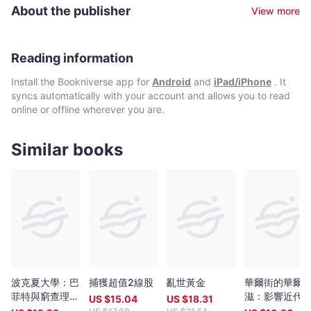
About the publisher
View more
Reading information
Install the Bookniverse app for
Android
and
iPad/iPhone
. It
syncs automatically with your account and allows you to read
online or offline wherever you are.
Similar books
波克夏大學：巴
捕獲超值2線股
亂世黃金
華爾街的華爾
菲特與窮查理
滋：影響近代
US $
15.04
US $
18.31
30年的投資備
市多空轉折最