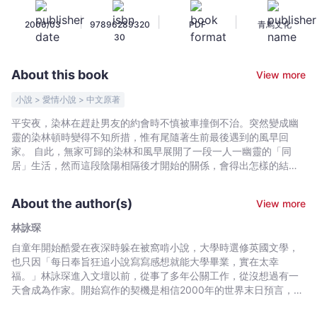
逝
|
|
|
2006/03
97896289320
PDF
青馬文化
盟
30
-
林
About this book
View more
詠
琛
小說 > 愛情小說 > 中文原著
-
平安夜，染林在趕赴男友的約會時不慎被車撞倒不治。突然變成幽
Bookniverse
靈的染林頓時變得不知所措，惟有尾隨著生前最後遇到的風早回
家。 自此，無家可歸的染林和風早展開了一段一人一幽靈的「同
居」生活，然而這段陰陽相隔後才開始的關係，會得出怎樣的結
局？
About the author(s)
View more
林詠琛
自童年開始酷愛在夜深時躲在被窩啃小說，大學時選修英國文學，
也只因「每日奉旨狂追小說寫寫感想就能大學畢業，實在太幸
福。」林詠琛進入文壇以前，從事了多年公關工作，從沒想過有一
天會成為作家。開始寫作的契機是相信2000年的世界末日預言，想
在末日前至少曾看過自己的小說被擺放在書局一角，於是在2028年