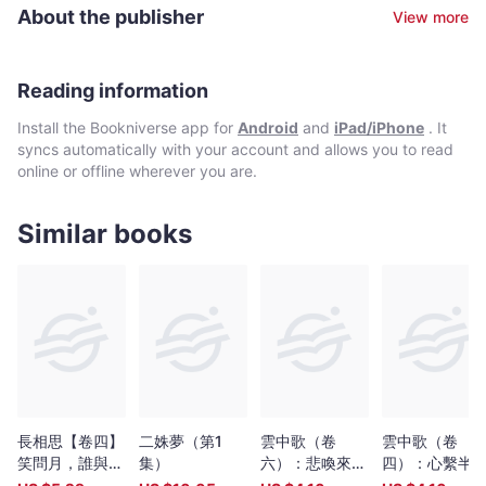
毅然辭掉工作，完成了第一本作品《空之鏡》並自資出版。結果，
About the publisher
View more
世界末日沒有來，她寫作的文字精靈卻統統被喚醒了，迄今創作了
逾三十部長篇小說。她筆下的故事，明明滲透著不可思議的色彩，
卻讓人覺得情深意真。 「我想成為文字的魔
Reading information
Install the Bookniverse app for
Android
and
iPad/iPhone
. It
syncs automatically with your account and allows you to read
online or offline wherever you are.
Similar books
長相思【卷四】
二姝夢（第1
雲中歌（卷
雲中歌（卷
笑問月，誰與共
集）
六）：悲喚來世
四）：心繫半
(二版)
夢（完）
願