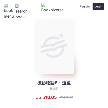
Register
Login
微妙物語8：逝盟
微
妙
林詠琛
物
US $
10
.05
US $
12
.56
語
8：