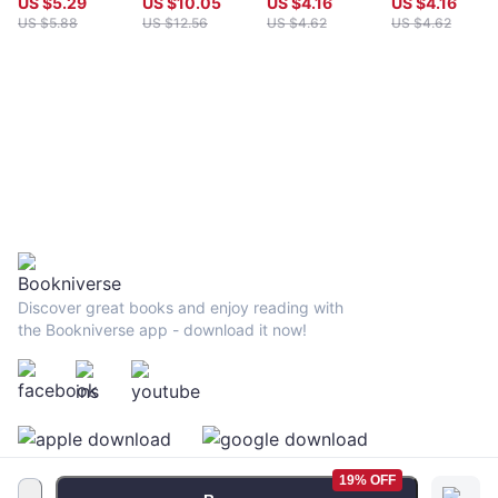
US $
5.29
US $
10.05
US $
4.16
US $
4.16
US $
5.88
US $
12.56
US $
4.62
US $
4.62
Discover great books and enjoy reading with
the Bookniverse app - download it now!
19% OFF