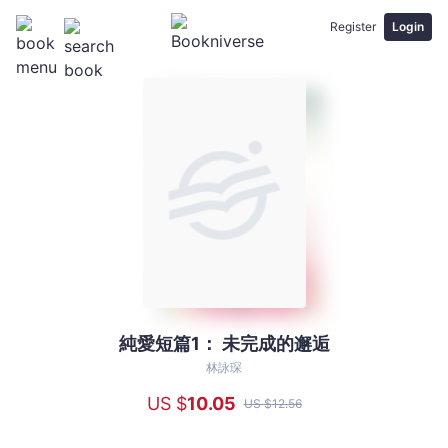
Register
Login
純愛短篇1： 未完成的邂逅
純
愛
林詠琛
短
US $
10
.05
US $
12
.56
篇
1：