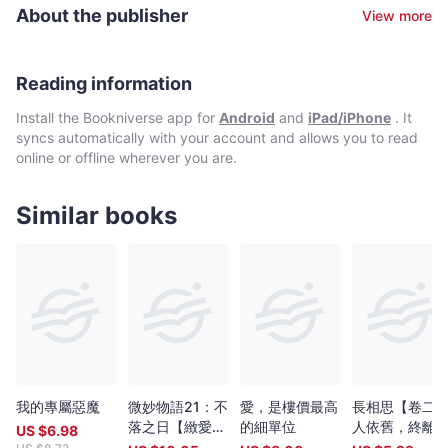
毅然辭掉工作，完成了第一本作品《空之鏡》並自資出版。結果，
逅」永遠不能完成。
About the publisher
View more
世界末日沒有來，她寫作的文字精靈卻統統被喚醒了，迄今創作了
逾三十部長篇小說。她筆下的故事，明明滲透著不可思議的色彩，
卻讓人覺得情深意真。 「我想成為文字的魔
Reading information
Install the Bookniverse app for
Android
and
iPad/iPhone
. It
syncs automatically with your account and allows you to read
online or offline wherever you are.
Similar books
我的專屬惡魔
微妙物語21：不
愛，是樓價最高
長相思【卷二
落之日【緻愛
的細單位
人依舊，終離
US $
6.98
版】
(二版)