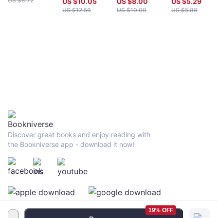
US $
8.72
US $
10.05
US $
8.00
US $
5.29
US $
12.56
US $
10.00
US $
5.88
Discover great books and enjoy reading with
the Bookniverse app - download it now!
19% OFF