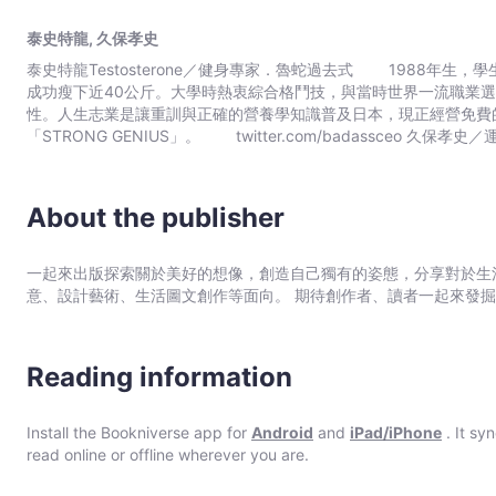
算60歲才開始練，肌肉也能十週內增加7～8％ ►想降體脂肪
冊
做！歐巴馬每週運動6天，因為肌肉讓腦袋更有效率 打造線條．心理健康．抗老化．高效工作力．預防受傷．魅力提升
泰史特龍, 久保孝史
-
購物,抽菸和喝酒都會讓人上癮，健身也會，但健身只會帶來美妙的東
泰史特龍Testosterone／健身專家．魯蛇過去式 1988年生，學生時期是個重達110公斤的胖子，在美國留學期間接觸重訓，
泰
改變。 本書將幫助你找到信念（肌肉）,跨出第一步，其實那股神奇力量
成功瘦下近40公斤。大學時熱衷綜合格鬥技，與當時世界一流職業
他們也成功了！用肌肉改變人生的實錄漫畫 ◎被迫放棄夢想
史
性。人生志業是讓重訓與正確的營養學知識普及日本，現正經營免費的減肥
弱的棒球選手 ◎罹患厭食症的地下偶像 ◎重度強迫症的醫學系考
特
「STRONG GENIUS」。 twitter.com/badassceo 久保孝史／運動科學研究者．日本國家代表隊體能教練 目前在早稻田
很煩？就靠健身反擊！ 正確來說，應該是用「睪固酮,血清素,多
龍,
大學攻讀運動科學博士後期課程，專業領域是體能訓練科學，主要研
憂鬱,睡眠品質不佳的問題。也因此許多醫生都會建議精神狀態不佳的病人「健身吧」！ ■想要
練，指導大學籃球社、健力選手與代表隊選手。認同泰史特龍「希望
久
了。 人品,經歷與頭腦都是看不見的，但「肌肉」是看得見的。
保
我認同感，讓你變得自信又迷人。無論你的目標是什麼（減重塑身,提
About the publisher
■「逆齡的魔法」不在電視上，其實近在眼前 說健身是究極的
孝
就算已經六十歲而且沒基礎，研究發現，經過兩個半月的訓練也可以
史
一起來出版探索關於美好的想像，創造自己獨有的姿態，分享對於生
內「膠原蛋白」汰舊換新的指標還會增加。 本書特色 ❶用科學全面解答健身優勢，市面上第一本！看懂「立刻開始健身」的
-
意、設計藝術、生活圖文創作等面向。 期待創作者、讀者一起來發
重要性。 ❷犀利語錄,科學對談,熱血漫畫……豐富有趣的架構，就
Bookniverse
的話就在這本書，快用流汗克服99％一切障礙。 ❹最強減肥絕對
❺超過九成的世界菁英堅持健身，這是讓歐巴馬,庫克高效的最
十萬日本讀者，是通往幸福的最強先修手冊。
Reading information
Install the Bookniverse app for
Android
and
iPad/iPhone
. It sy
read online or offline wherever you are.