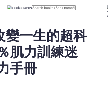
改變一生的超科
9％肌力訓練迷
力手冊