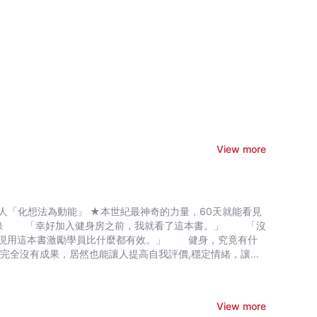
View more
數人「化想法為動能」 ★本世紀最神奇的力量，60天就能看見
激勵學員比什麼都有效。」 健身，究竟有什
完全沒有成果，居然也能讓人提高自我評價,穩定情緒，讓生
「開始」運動，各種疾病的死亡率都會大幅下降，還能提升記
 ►沒有外表，誰要看你的內涵？用肌肉建立魅力循環
View more
憂慮→中強度訓練；提升睡眠品質→高強度訓練 ►就