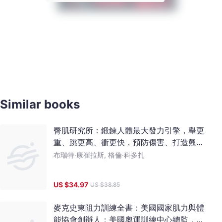
Similar books
臀肌研究所：鍛鍊人體最大發力引擎，舉更
重、跳更高、衝更快，預防傷害、打造翹臀
的訓練全書
布瑞特‧康崔拉斯, 格倫‧科多扎
US $
34.97
US $
38.85
麥克史東阻力訓練全書：美國國家肌力與體
能協會創辦人；美國奧運訓練中心總監，完