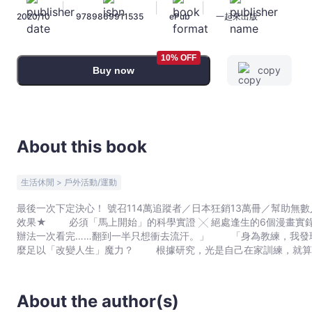
|
|
|
理
2020/10
9789869911535
ePub
一起來出版
由：
破
除
10% OFF
copy
Buy now
99％
肌
力
訓
練
About this book
迷
思,
生活休閒 > 戶外活動/運動
疑
最後一次下定決心！ 號召114萬追蹤者／日本狂銷13萬冊／幫助無
慮
效果★ 必須「馬上開始」的科學實證 ╳ 絕處逢生的6個漫畫實錄 「幸好加入健身房之前，我就看了這本書。」 「沒
的
辦法一次看完……翻到一半只想衝去流汗。」 「身為教練，我發現用這本書
終
麼足以「改變人生」魔力？ 根據研究，光是自己在家訓練，就算
極
活與工作都充滿幹勁。 而且不論有沒有經驗,年長或年輕，只要
動
憶力，是市面上條件最優的投資與保險。 這是科學！找到人生方向,解決99％人生問題 ►研究證實：光是多吃蛋白質，每
年就能多瘦5公斤 ►怕身體變僵硬？肌力訓練能增加身體柔軟度
力
About the author(s)
►健身是最強保險，能降低所有疾病的死亡率超過兩成 ►消除
手