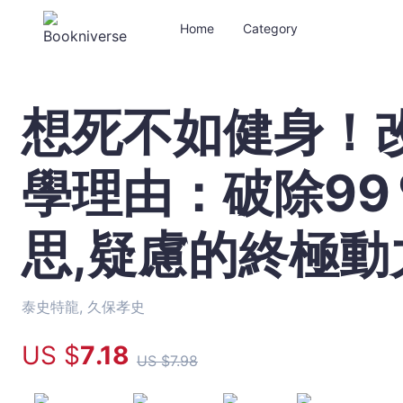
Home
Category
想死不如健身！
想
死
不
學理由：破除9
如
健
身！
思,疑慮的終極動
改
變
一
生
泰史特龍, 久保孝史
的
US $
7
.18
超
US $
7
.98
科
學