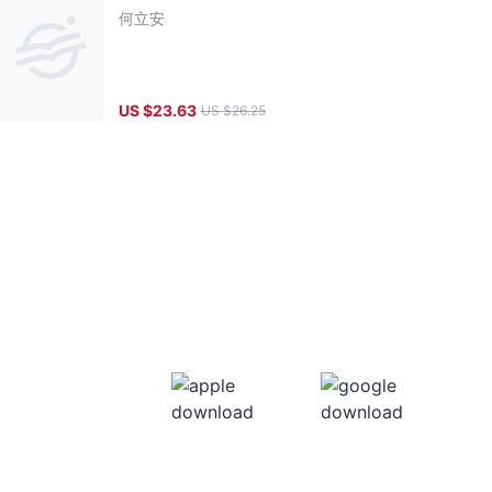
何立安
US $
23.63
US $
26.25