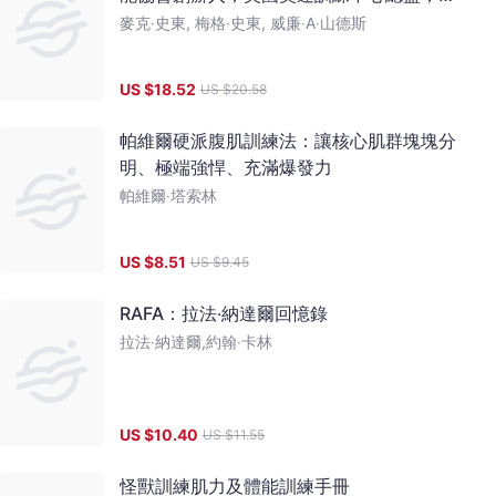
整傳授教練與自主訓練的一切知識
麥克‧史東, 梅格‧史東, 威廉‧A‧山德斯
US $
18.52
US $
20.58
帕維爾硬派腹肌訓練法：讓核心肌群塊塊分
明、極端強悍、充滿爆發力
帕維爾‧塔索林
US $
8.51
US $
9.45
RAFA：拉法‧納達爾回憶錄
拉法‧納達爾,約翰‧卡林
US $
10.40
US $
11.55
怪獸訓練肌力及體能訓練手冊