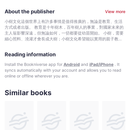
石
書」。
破案的關鍵。為了找回小寶寶，馬修決定親自調查這場謎團，但是
書
問題是，為了破案，馬修必須鼓起勇氣走出戶外,接觸外面的世界，
About the publisher
View more
店
還要面對多年前弟弟死亡而深深影響馬修的那個祕密…… 「不
要等待暴風雨過去，你得自己走出去，然後在雨中起舞。」 卡
童
小樹文化這個世界上有許多事情是值得推廣的，無論是教育、生活
內基兒童文學大獎入圍作家麗莎．湯普森以細膩,幽默的筆調，帶領
方式或者出版。 教育是十年樹木，百年樹人的事業，對國家未來的
書
我們跟著馬修一起在逆境中成長茁壯,在孤獨時尋找友誼,在無助時尋
主人翁影響深遠，但無論如何，一切都要從幼苗開始。 小樹，需要
獎
覓希望，讓我們在故事中看見：成長，就是在大雨中起舞。 本書特
細心照料、澆灌才會長成大樹；小樹文化希望能以實用的親子教養
入
色 1. 給孩子的「療癒」之書。 人生不一定每件事都盡如人
書與華德福教育相關書籍，陪同家長
圍】
意，《金魚男孩》的故事帶給孩子的不只是探案的精彩刺激，還有
Reading information
深深的療癒與勇氣，讓孩子知道面臨困境時可以更敞開心胸的尋找
-
協助。若我們無法避免暴風雨，或許可以學著在與中跳舞,學會與困
麗
Install the Bookniverse app for
Android
and
iPad/iPhone
. It
境相處。 2. 給父母的「理解」之書。 當家中面臨失落時，
莎‧
syncs automatically with your account and allows you to read
孩子也會用自己的方式來面對,保護我們。《金魚男孩》的故事能讓
online or offline wherever you are.
湯
家長從不同的角度來看孩子的問題行為，或許當我們更理解孩子的
普
內心，原以為的「難搞」,「不乖」，「難以理解」的表現，其實是
他們正面臨焦慮與憂慮的反應。 3. 給大眾的「同理」之書。
森
Similar books
孩子表面的行為問題可能有更深的背後含意，《金魚男孩》讓
-
大眾可以更同理特殊孩子的狀況，有時候「問題兒童」的背後，其
Bookniverse
實帶著深深的哀傷與憂愁。 得獎紀錄 ▌囊括,入圍多項童書大獎
英國童書聯盟（The Federation of Children’s Book Group）
童書獎 豪恩斯洛學校圖書館（Hounslow SLS）少年圖書獎
博爾頓兒童圖書獎（Bolton Children’s Fiction Award） 南