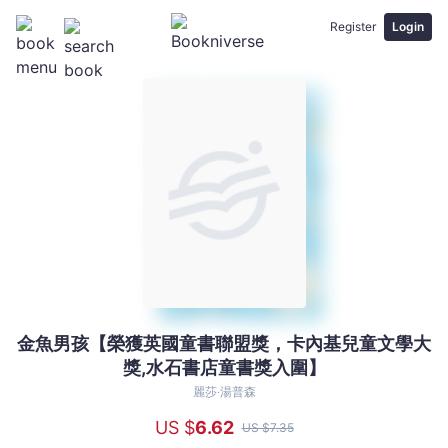
Register
Login
金魚男孩【榮獲英國童書聯盟獎，卡內基兒童文學大
金
獎,水石書店童書獎入圍】
魚
男
麗莎‧湯普森
孩
US $
6
.62
US $
7
.35
【榮