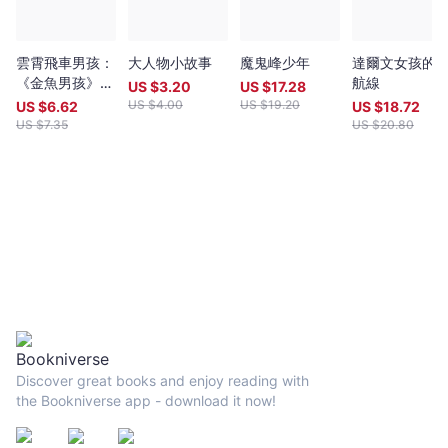
華克圖書獎（Southwark Book Award） 英國水石書店
（Waterstones）當月選書 韓國幸福晨間閱讀（행복한 아침독
서）選書 卡內基兒童文學大獎（Carnegie Medal）入圍
英國水石書店（Waterstones）童書獎入圍 布蘭福博斯獎
雲霄飛車男孩：
大人物小故事
魔鬼峰少年
達爾文女孩的
（The Branford Boase Award）入圍 英國讀寫學會（UKLA）
《金魚男孩》作
航線
US $
3.20
US $
17.28
圖書獎入圍 好閱讀（Goodreads）最佳少年與兒童圖書入圍 兒
者寫給焦慮世代
US $
4.00
US $
19.20
US $
6.62
US $
18.72
童文學界,教育界 落淚推薦 王淑芬｜兒童文學作家 吳在媖
的情緒解憂書
US $
7.35
US $
20.80
｜兒童文學作家 李貞慧｜繪本暨青少年文學閱讀推廣人 林
【英國最大童書
世仁｜知名兒童文學作家 林怡辰｜彰化原斗國小教師 邱慕
閱讀Book Trust
泥｜戀風草青少年書房店長 胡展誥｜心理諮商師,作家 徐
月選書．
永康｜台灣兒童閱讀學會常務理事 許建崑｜東海大學中文系教
Sunday Times
授 陳安儀｜親職教育部落客 游珮芸｜中華民國兒童文學學
選書】
會理事長 湯華盛｜精神科醫師 番紅花｜親職作家 黃
筱茵｜兒童文學工作者 羅怡君│親職溝通作家與講師 「這
個故事令人感動，與引發諸多省思，『我們應該如何讓一般孩子接
納特殊孩子呢？』確實值得我們再三思索。」──邱慕泥（戀風草青
少年書房店長） 「在玻璃缸裡的金魚，到底是置身事外或是旁
觀者清？罹患強迫症而足不出戶的主角，因為脆弱而更能注意他人
的變化，自己成為怪咖才能理解他人的獨特；《金魚男孩》讓我們
Discover great books and enjoy reading with
與主角一同掙扎，從旁觀者到走出家門親身參與，需要克服的不只
the Bookniverse app - download it now!
是表面上的問題行為，還有一層層自我逃避的關卡，跳出魚缸真的
會窒息？或是發現自己可以不是金魚呢？」──羅怡君（親職溝通作
家與講師） 國際媒體感動推薦 「受強迫症與弟弟死亡的罪惡感