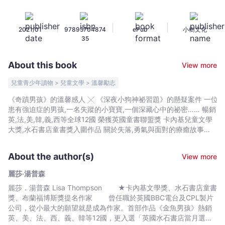
獲
英
|
|
|
2021/01
97895704874
ePub
小樹文化
國
35
童
書
About this book
View more
聯
盟
兒童青少年讀物 > 兒童文學 > 溫馨勵志
獎，
《奇蹟男孩》的溫馨感人 ╳ 《深夜小狗神祕習題》的懸疑案件 一位
卡
患有強迫症的男孩,一名失蹤的小寶寶,一個深藏心中的祕密…… 暢銷
內
英,法,美,韓,義,西等全球12國 榮獲英國童書聯盟獎 卡內基兒童文學
基
大獎,水石書店童書獎入圍作品 關於失落,勇氣與面對的療癒故事
100雙手套,55封郵件,34篇日記,7個家庭,1名失蹤的孩童，
兒
以及生活在玻璃窗內的「金魚男孩」…… 12歲的小男孩馬
童
About the author(s)
View more
修患有嚴重強迫症。 他不願意走出大門（太多細菌了！）
文
不准爸爸媽媽碰到他（太髒了！） 也不允許任何人踏進他的房
麗莎‧湯普森
學
間（他絕對受不了！） 但是，沒有人了解馬修為什麼要不斷的
麗莎．湯普森 Lisa Thompson ★卡內基文學獎、水石書店童書
大
洗手,戴上手套隔絕外界，甚至無法去上學，他就像一隻魚缸裡的金
獎、布蘭福博斯獎提名作家 曾任職於英國BBC電台及CPL製片
魚，每天待在房間裡,看著窗外的世界,無聊的觀察鄰居的生活瑣事，
獎,
公司，從小最大的願望就是成為作家。首部作品《金魚男孩》熱銷
並且記錄在筆記本中。 直到有一天，鄰居家中1歲多的小寶寶
水
英、美、法、西、義、韓等12國，更入選「英國水石書店當月選
離奇失蹤了，馬修成為最後一位見到小寶寶的人，他的筆記則成了