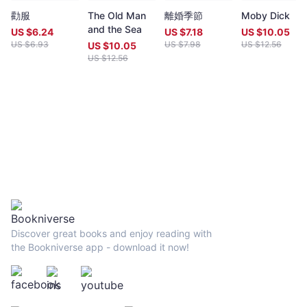
誤，那麼多噁心、失望和痛苦，只是為了重新成為一個孩子，為了
-
能從新開始。然而這顯然是正確的，我的心對此表示贊成，我的眼
勸服
The Old Man
離婚季節
Moby Dick
Bookniverse
睛為此歡笑。 智慧與真理 ▶知識可以傳達，智慧卻不能。
and the Sea
US $
6.24
US $
7.18
US $
10.05
人可以發現智慧，可以體驗智慧，可以享有智慧，可以憑智慧創造
US $
6.93
US $
7.98
US $
12.56
US $
10.05
奇跡，卻不能講述和傳授智慧。 ▶每一個真理的反面也同樣真
US $
12.56
實！一個真理如果是片面的，那就只能掛在嘴邊不停地講，不斷地
形諸文字。能夠讓人思考和能夠言說的一切，通通都是片面的。
▶在其他所有方面，凡夫俗子都與智者賢人不相上下，很多時
候甚至還遠遠勝過他們，就像在頑強而堅定地完成必須完成的行動
方面，動物有時還顯得勝過了人類一樣。
Discover great books and enjoy reading with
the Bookniverse app - download it now!