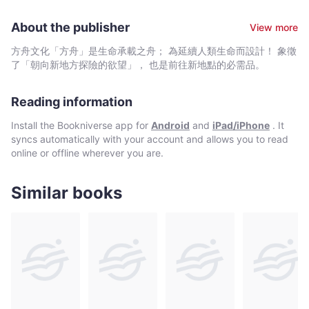
念
「印度精神」，展開為期八個月的東方之旅，對他後來的作品帶來
求道的漫漫旅途。 他經歷了塵世生活所能享盡的富貴榮華，但
版
了深遠影響。 一次大戰期間遷居瑞士，在戰爭與家庭因素影響
隨之而來的，是精神的巨大空虛，腐敗的生活與逝去的歲月，在他
About the publisher
View more
下，開始接受精神治療，結識知名心理學家榮格。期間經歷促使他
【歌
身上，在他心裡，留下醜陋的痕跡，讓他對自己極其厭倦和鄙棄。
從哲學、宗教與心理學等方面，探索人類精神解放的途徑，並陸續
在與愛人最後一次歡愛後，他拋棄自己世俗的一切，來到河岸邊，
德
方舟文化「方舟」是生命承載之舟； 為延續人類生命而設計！ 象徵
發表了多部批判西方文明、或以東方思想為題的作品。 1946
學習成為一名擺渡人，學習傾聽起滾滾長河的天籟歌聲…… ▍
了「朝向新地方探險的欲望」， 也是前往新地點的必需品。
金
年，他以「那些靈思盎然的作品——一方面具有高度的創意和深刻
脫胎自佛陀求道故事的人生之書 《流浪者之歌》首次出版於
質
的洞見，一方面象徵古典的人道理想與高尚的風格」，獲得諾貝爾
1922年，是赫曼．赫塞流傳最廣也最具影響力的作品，脫胎自佛陀
獎
文學獎。1962年病逝。 著有《鄉愁》、《車輪下》、《生命之
Reading information
求道的故事，並融入赫塞自身對古印度與中國道家哲學的理解，以
歌》、《徬徨少年時》、《荒原狼》、《流浪者之歌》、《知識與
章
詩化的文字與深刻的哲思，成就了這本精彩的人生之書。不論你正
Install the Bookniverse app for
Android
and
iPad/iPhone
. It
愛情》、《玻璃珠遊戲》等膾炙人口的經典作品。
走在人生的哪一個階段，翻開書頁，你都將從中找到令你落淚的共
譯
syncs automatically with your account and allows you to read
鳴，找到最及時的啟發。 ▍智慧如詩，悉達多如是說 愛與
者
online or offline wherever you are.
美 ▶我所關心的，只是能夠愛這個世界，不蔑視這個世界，不
典
憎恨世界和我自己，能夠懷著喜愛和欣賞和敬畏之心，來觀察世
藏
界，觀察我和萬物。 ▶他熱愛一切，對眼前一切都滿懷著歡樂
Similar books
譯
的愛。現在他覺得，先前他病得那麼厲害，就因為他什麼都不愛，
任何人都不愛。 ▶一切原本如此，只是他從前視而不見，因為
本】
他心不在焉。現在他成了有心人，他已是其中一分子。光和影映入
-
了他的眼睛，星星和月亮映入了他的心田。 錯誤與重生 ▶
赫
我想閱讀世界這本書，閱讀我自身存在這本書，卻為了迎合一個預
曼‧
先臆測的含義而輕視這些詞語和字母，稱現象世界為假象，稱自己
赫
的眼睛和舌頭為偶然和無價值的現象。不，這已經過去了，我已經
甦醒過來。 ▶我經歷了那麼多愚蠢，那麼多罪惡，那麼多錯
塞