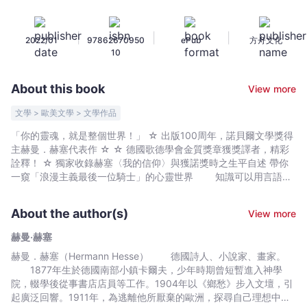
／
悉
|
|
|
2022/01
97862670950
ePub
方舟文化
達
10
多：
赫
About this book
View more
曼．
赫
文學 > 歐美文學 > 文學作品
塞
「你的靈魂，就是整個世界！」 ☆ 出版100周年，諾貝爾文學獎得
傳
主赫曼．赫塞代表作 ☆ ☆ 德國歌德學會金質獎章獲獎譯者，精彩
世
詮釋！ ☆ 獨家收錄赫塞〈我的信仰〉與獲諾獎時之生平自述 帶你
之
一窺「浪漫主義最後一位騎士」的心靈世界 知識可以用言語傳
遞，但智慧不能 為了不留遺憾的探索，為了真正的領悟 所
作，
有快樂與悲傷，正道與歧途，我必須親自走過…… 「我有時會
出
About the author(s)
View more
在散文裡表露我的信仰，更有一次，大約十年多前，嘗試將之寫進
版
書裡。那本書叫《流浪者之歌》」──赫曼．赫塞，〈我的信仰〉，
赫曼‧赫塞
100
1931 ▍鋒芒少年上下求索，滾滾長河宛如人生 儀表堂堂、
赫曼．赫塞（Hermann Hesse） 德國詩人、小說家、畫家。
週
德學俱佳的貴族之子悉達多，為追求真理與自我的價值，決定與好
1877年生於德國南部小鎮卡爾夫，少年時期曾短暫進入神學
友離家苦修，並一同前去聽聞世尊說法。好友聞法後深受震懾，加
年
院，輟學後從事書店店員等工作。1904年以《鄉愁》步入文壇，引
入僧團；但悉達多並沒有被那幾近完美的學說給說服，只因當中仍
紀
起廣泛回響。1911年，為逃離他所厭棄的歐洲，探尋自己理想中的
有無法解釋的破綻。執著於完美、執著於真知的他，就此孤身踏上