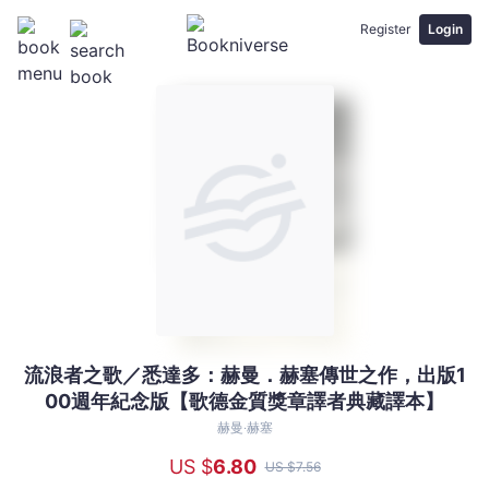
Register
Login
流浪者之歌／悉達多：赫曼．赫塞傳世之作，出版1
流
00週年紀念版【歌德金質獎章譯者典藏譯本】
浪
者
赫曼‧赫塞
之
US $
6
.80
US $
7
.56
歌