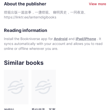
熱愛泡溫泉。喜歡牛肉麵、水餃、酸辣湯、麵線，以及火鍋。
情緒勒索的朋友，某天他玩水意外溺斃。死後他來我夢裡，說他戀
About the publisher
View more
但最喜歡的，是每一個喜歡我的作品的你。
愛了，然後失戀了，想要死，但怎樣都死不了。他很痛苦，於是我
燒了很多錢讓他去看地府的身心科醫生，醫生開的處方箋是……
燈籠出版一篇故事，一盞燈籠。 幽明異史，一同夜遊。
⧑ 兩隻老虎 ⧒ 朋友五歲的小孩唱了奇怪的〈兩隻老虎〉
https://linktr.ee/lanterndigibooks
給我聽之後，我開始失眠，每天晚上半醒半睡中，腦內都會自動播
放這首歌，還會夢見兩隻老虎一直追著我，後來歌曲速度竟然越來
Reading information
越快，老虎也越追越快，就快要咬到我了…… 內容極度笑鬧，
但突然來的認真，卻能讓你又哭又笑！ 獻給：伊藤潤二愛好
Install the Bookniverse app for
Android
and
iPad/iPhone
. It
者、驚悚短篇故事愛好者、每晚來點刺激才能入睡的人。
syncs automatically with your account and allows you to read
online or offline wherever you are.
Similar books
地鐵站
看似很美，其實