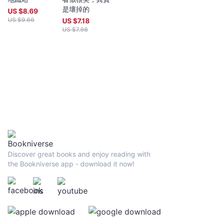
是壞掉的
US $
8.69
US $
9.66
US $
7.18
US $
7.98
Discover great books and enjoy reading with
the Bookniverse app - download it now!