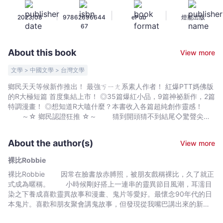
黑
|
|
|
2023/08
97862696644
ePub
燈籠出版
極
67
短
篇
About this book
View more
小
說
文學 > 中國文學 > 台灣文學
集
鄉民天天等候新作推出！ 最強ㄎㄧㄤ系素人作者！ 紅爆PTT媽佛版
-
的R大極短篇 首度集結上市！ ◎35篇爆紅小品，9篇神祕新作，2篇
裸
特調漫畫！ ◎想知道R大嗑什麼？本書收入各篇超純創作靈感！
比
～☆ 鄉民認證狂推 ☆～ 猜到開頭猜不到結尾◇驚聲尖笑
大師◆黑色瘟腥◇逆轉王◆細思極恐◇後勁強◆今天網路使用夠了
Robbie
◇腦洞大開◆朝聖推◇悲傷的笑了出來◆好煩好好笑◇地獄梗◆資
-
About the author(s)
View more
訊量有點多◇高級酸◆開啟高級黑嘲諷◇我記住這個ID了◆集情色
Bookniverse
恐怖幽默於一身◇怎麼可以那麼真實的恐怖又好笑◆神煩◇風格鮮
裸比Robbie
明◆太強了已經不知道跪幾次了◇難以分類的文章◆笑到美丁美當
裸比Robbie 因常在臉書放赤膊照，被朋友戲稱裸比，久了就正
◇篇篇新高度◆請收下我的膝蓋與眼淚 ～✮ 篇篇神展開 ✮～
式成為暱稱。 小時候剛好搭上一連串的靈異節目風潮，耳濡目
⧑ 好姊妹 ⧒ 女性的煩惱就是要說給女性聽，管祂什麼月
染之下養成喜歡靈異故事和漫畫、鬼片等愛好。最懷念90年代的日
老！於是我找了一間姑娘廟拜拜，祈求戀愛順利。姑娘廟超靈的，
本鬼片。喜歡和朋友聚會講鬼故事，但發現從我嘴巴講出來的新版
當晚我就夢見四個漂亮的小姊姊來夢裡安慰我，還說不久後我就會
本會讓大家笑聲不斷，由此形成我的創作風格。 喜歡海邊，最
遇到正緣…… ⧑ 不要在陰間自殺 ⧒ 我有個常鬧自殺、愛