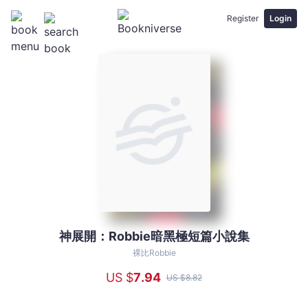
Register
Login
神展開：Robbie暗黑極短篇小說集
神
展
裸比Robbie
開：
US $
7
.94
US $
8
.82
Robbie
暗