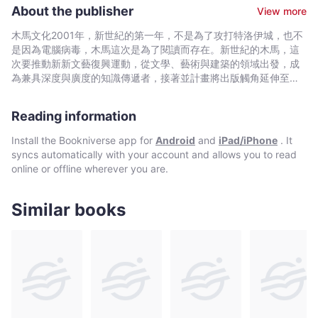
生涯。 約翰．齊佛一生創作近200則短篇小說，以及5部長篇
兒前往度假村,感情降至冰點的夫妻，正準備在度假後做個了斷，沒
About the publisher
View more
小說。1956年，他以短篇小說〈鄉下丈夫〉(The Country
料到接下來將面臨的，竟是令人悲痛至極的了斷…… 圍繞著現代人
Husband）榮獲「歐亨利獎」；1958年，以第一部長篇小說《瓦普
關係破裂,夢想破碎,生活破敗的主題，構成了此書收錄的十九篇小說
木馬文化2001年，新世紀的第一年，不是為了攻打特洛伊城，也不
夏紀事》(Wapshot Chronicle)贏得「美國國家圖書獎」，奠定文壇
的基調，它們的人物不僅涵蓋市井小民，更觸及有頭有臉的上流階
是因為電腦病毒，木馬這次是為了閱讀而存在。新世紀的木馬，這
地位。1979年，他自選61則短篇，出版《約翰．齊佛短篇小說自選
層……一群為追逐名利,財富費盡苦心，或是為眼前人際關係,婚姻生
次要推動新新文藝復興運動，從文學、藝術與建築的領域出發，成
集》(The Stories of John Cheever)，榮獲該年度「普利茲小說類
活苦惱的人物，永遠料想不到在生命接下來的轉角將遇到什麼……
為兼具深度與廣度的知識傳遞者，接著並計畫將出版觸角延伸至百
文學獎」以及「美國國家書評獎」。多部作品已被翻拍成電影，如
十九個短篇小說，選自美國偉大作家約翰．喬佛的自選短篇集，這
科圖鑑、圖文漫畫、偵探推理、類型閱讀
短篇小說〈游泳者〉。 他的創作主題大多圍繞在中產階級生活
部合集亦是他攀登創作生涯顛峰，榮獲普立茲短篇小說獎，並且名
的破敗、人心匱乏，以及都市人在名利之間的迷惘。寫作手法細
Reading information
列《西方正典》及「二十世紀百大小說」的重要傑作。 名家推薦
緻，描寫日常看似平凡，卻隱藏伺機而動的災難與危機。這些作品
「約翰．奇佛是一位迷人的寫實主義，他的聲音及手法，無論是在
Install the Bookniverse app for
Android
and
iPad/iPhone
. It
在時間的磨練下更顯光華，深深呼應現代人心與生活。1982年，約
短篇或是像《子彈公園》和《獵鷹者》之類的長篇小說，都是當代
syncs automatically with your account and allows you to read
翰．齊佛在去世前六週，獲「美國文學和藝術學院」授予國家文學
小說之中的上乘之作，豐富而有特色。」 ——菲力普．羅斯（美國
online or offline wherever you are.
獎章，表彰其一生對於文學的奉獻，以及深刻的影響力。
文學名家） 「奇佛的作品氣勢磅礡，質量並重，絕對是經得起世代
歷練的口碑之作！」 ——《紐約時報》 「現代文學的巨擘。」
——《時代雜誌》 「奇佛創造了太多令人難忘的人物,地點和情節，
Similar books
這是我們這個世代的聲音。」 ——《芝加哥太陽報》 「這本《約
翰．奇佛短篇自選集》，足以讓奇佛躋入霍桑和費茲傑羅,梅爾維爾
和福克納之列。它是反映現代人生活的偉大傑
作！」 ——《邁阿密先驅報》 得獎紀錄
★短篇小說成就與瑞蒙．卡佛,約翰．厄卜代克並稱。 ★以《約翰．
奇佛自選短篇小說集》(The Stories of John Cheever)獲得「普立
茲小說類文學獎」,「美國國家書評獎」。 ★首部長篇小說《瓦普夏
紀事》(The Wapshot Chronicle)獲得1958年「美國國家圖書