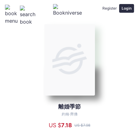
Register
Login
離婚季節
離
婚
約翰‧齊佛
季
US $
7
.18
US $
7
.98
節
-