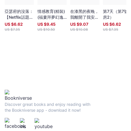
獎」，並被選進「20世紀百大小說」之列。 ★《西方正典》作者哈
洛．卜倫將約翰．奇佛的《約翰．奇佛自選短篇小說集》以及長篇
亞瑟府的沒落：
情感教育(精裝)
在漆黑的夜晚，
第7天（第7號
小說《子彈公園》列爲正典書單。
【Netflix話題影
(福婁拜夢幻逸
我離開了我安靜
房2）
集改編原著】人
作，繁體中文版
的房子
US $
6.62
US $
9.45
US $
9.07
US $
6.62
性邪念的極致洞
首度面世)
US $
7.35
US $
10.50
US $
10.08
US $
7.35
察，愛倫坡驚悚
短篇傑作選
Discover great books and enjoy reading with
the Bookniverse app - download it now!