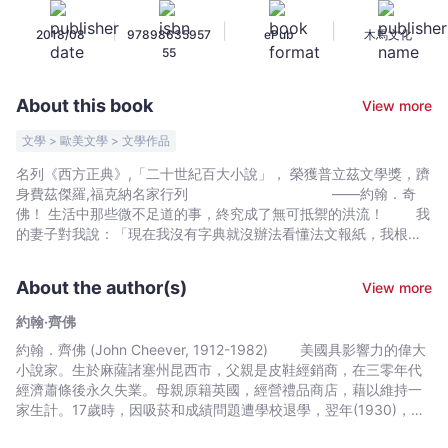
約
|
|
|
2018/08
97898635957
ePub
木馬文化
翰‧
55
齊
佛
About this book
View more
-
Bookniverse
文學 > 歐美文學 > 文學作品
名列《西方正典》,「二十世紀百大小說」， 榮獲普立茲文學獎，躋
身費茲傑羅,福克納名家行列 ——約翰．奇
佛！ 生活中那些微不足道的事，終究成了無可抵禦的洪流！ 我
的妻子對我說：「現在我沒有字典就沒辦法看懂法文報紙，我根本
沒時間看什麼報紙，我為自己的不知長進感到羞愧，我為自己現在
的模樣感到羞愧。噢，我想我是愛你的，我真的很愛兩個孩子，可
About the author(s)
View more
我也愛自己，我愛我的人生，我的人生應該有些價值有些前途。他
送的玫瑰花讓我覺得漸漸在失去，失去了自己的尊嚴。你明白我的
約翰‧齊佛
意思嗎？你懂我的意思嗎？」 「他瘋了。」我說。 「你明白我的意
約翰．齊佛 (John Cheever, 1912-1982) 美國具影響力的偉大
思嗎？你懂我的意思嗎？」她又問了一次。 「不懂，」我說：「不
小說家。生於麻薩諸塞州昆西市，父親是皮鞋經銷商，在三零年代
懂。」
經濟蕭條後永久失業。母親原籍英國，經營禮品商店，藉以維持一
——
家生計。17歲時，因吸菸和成績問題遭學校退學，翌年(1930)，他
節自〈離婚季節〉 面對妻子求去,渾然不覺婚姻出了狀況的男人；
在《新共和國雜誌》發表首部短篇小說〈被開除了〉，開啟了創作
迎接一場久未重逢的家人大團聚，最後卻面對徹底的決裂； 帶著女