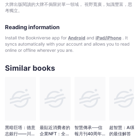
一
「社交金融」，擄獲年輕人的心？ 凱瑟琳・佩翠莉亞：想當英文老
大牌出版閱讀的大牌不侷限於單一領域， 視野寬廣，知識豐富，思
群
師的她，卻成了全球最有權勢的女性之一，催生出借貸獨角獸。 約
考獨立。
金
翰・柏格：指數型基金之父。沒有柏格的發明，就不可能有後來的
機器人理財。 喬恩・史坦：美國第一家機器人理財公司Betterment
融
Reading information
創辦人，促使投資變成全民運動。 布特林：人稱「V神」，以太坊
怪
背後的天才。 這些科技嬉皮、商業冒險家如何革新金融技術，推動
傑
Install the Bookniverse app for
Android
and
iPad/iPhone
. It
人類數位化進程？ 而他們與傳統資本巨獸的交鋒競合，又如何刺激
syncs automatically with your account and allows you to read
如
金融創新？ ▋促成驚人創新、顛覆金融秩序的關鍵發展 機器人理財
online or offline wherever you are.
何
的出現，使投資不再是富人的遊戲； API崛起，讓資源運用更方
便； 區塊鏈的應用，讓人能掌控自己的資料、資產與身分…… 本書
引
將完整追溯這股Fintech風潮的始末。 無論你在幣圈、鏈圈，在創業
Similar books
爆
圈或金融界，抑或是科技迷，或者是任何關心人類發展大勢的人，
商
本書記錄了行動、社交、加密產業、網路經濟的崛起，如何重塑我
業
們的金融生活，並帶你一窺這場史上最狂數位革命的起源、挑戰與
與
未來！ 各界讚譽 Jenny｜「JC財經觀點」創辦人 林紘宇（果殼）
｜知名金融科技律師、自媒體 「本書從Fintech角度切入到加密貨
社
幣，這點市面上也比較少同類書籍，是一本很有趣的書！」──林紘
會
宇（果殼）知名金融科技律師、自媒體 「在這本書出現以前，我不
的
知道是誰掀起FinTech革命，也不知道這場革命對世上每家金融機構
重
和每筆交易帶來多大的改變！賽門為FinTech革命背後的創業奇才寫
大
了一個精彩、有趣又鼓舞人心的故事。」──康蘇羅・梅克
黑暗巨塔：德意
最貼近消費者的
智慧傳承──信
超智慧：AI風
（Consuelo Mack），PBS電視台《財富之路》（WealthTrack）
革
志銀行——川
企業NFT：全面
報月刊40周年
的最佳解答