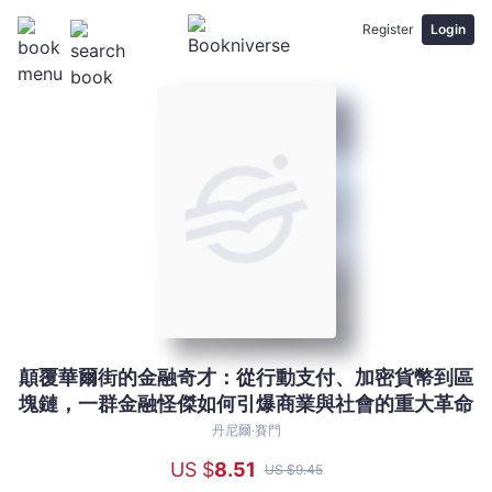
Register
Login
顛覆華爾街的金融奇才：從行動支付、加密貨幣到區
顛
塊鏈，一群金融怪傑如何引爆商業與社會的重大革命
覆
華
丹尼爾‧賽門
爾
US $
8
.51
US $
9
.45
街