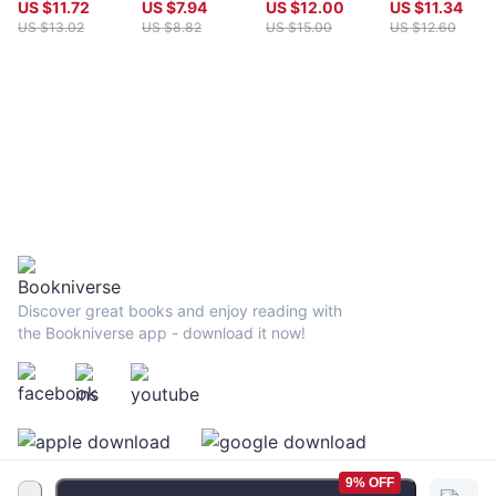
的節目主持人 「這是一本精彩的好書，賽門精準地掌握了加密產業
普,納粹背後的
個人化互動，資
紀念集 - 財經
命
US $
11.72
US $
7.94
US $
12.00
US $
11.34
的本質，突顯出它的潛力與挑戰，並巧妙地以淺顯易懂的白話來描
金主，資本主義
料保存更安全的
US $
13.02
US $
8.82
US $
15.00
US $
12.60
-
述其意義。」──麥克・凱西（Michael J. Casey），MIT媒體實驗
下的金融巨獸
革新服務趨勢
丹
室（MIT Media Lab）的資深顧問；《虛擬貨幣革命》、《真理機
尼
器》作者 「這本書精彩地描述金錢如何現代化。如果你想知道為什
麼你已經好一段時間沒開支票了，或想知道大家究竟是如何在手機
爾‧
上分攤披薩費用，這本書是為你而寫的。FinTech革命的背後有許多
賽
關鍵人物，賽門透過連串有趣、時而滑稽的人物側寫，巧妙地說明
門
科技如何永遠改變你的金錢世界。」──金融媒體《金融革命家》
-
（The Financial Revolutionist） 「這本書可說是甫出版立即成為經
Bookniverse
典。它以風趣又誠摯的筆觸，描寫那些塑造我們金融界認知的關鍵
人事物。」──卡比爾・賽加爾（Kabir Sehgal），《紐約時報》與
《華爾街日報》暢銷書榜的作家 「本書描寫金融界新先驅的故事，
內容精彩有趣。賽門找出那些促成驚人創新、從此顛覆金融交易方
Discover great books and enjoy reading with
式的基本要素，並巧妙地拆解複雜的主題。」──史蒂芬・提斯達爾
the Bookniverse app - download it now!
（Stephen Tisdalle），道富環球顧問公司（State Street Global
Advisors）行銷長 「金融是經濟中的一大組成，也是凝聚許多經濟
成分的力量。這本書引人入勝，說明金錢的基礎如何遭到那些想要
解決現實問題的新生代所顛覆，而不是由一般的金融分子出面改
革。這些故事將會喚醒你，甚至可能讓你變得更富有！」──瑞薩・
涂拔可瓦拉（Rishad Tobaccowala），陽獅集團（Publicis
Groupe）的事業成長負責人 「這不單只是一本有關金融或科技的
9% OFF
書，更是一本有關人的書。賽門透過這些獨特的視角（有些有趣，