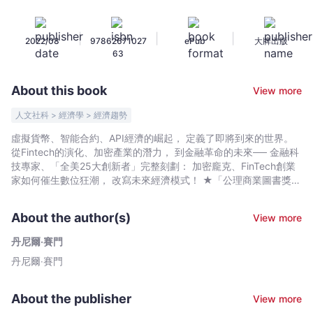
的
金
|
|
|
2022/08
97862671027
ePub
大牌出版
融
63
奇
才：
About this book
View more
從
行
人文社科 > 經濟學 > 經濟趨勢
動
虛擬貨幣、智能合約、API經濟的崛起， 定義了即將到來的世界。
支
從Fintech的演化、加密產業的潛力， 到金融革命的未來── 金融科
付、
技專家、「全美25大創新者」完整刻劃： 加密龐克、FinTech創業
加
家如何催生數位狂潮， 改寫未來經濟模式！ ★「公理商業圖書獎」
創業類金獎 ★ 非小說作家協會「非小說類圖書獎」銀獎 從小眾到
密
大眾，從草創到百花齊放， 嗶支付、社交經濟、機器學習、加密產
貨
About the author(s)
View more
業的興起， 如何掀起時代巨浪、重塑我們的生活？ 本書帶領我們飽
幣
覽FinTech最引人注目的顛覆者，及其改變世界的歷程， 從支付、
丹尼爾‧賽門
到
借貸、匯款、理財到投資， 這群金融局外人成功超越了他們最瘋狂
丹尼爾‧賽門
區
的夢想， 以貨幣與金融技術革新，全面翻轉市場。 全球金融版圖正
在改寫，商機與財富盡在其中， 備受讚譽的Fintech專家賽門，將帶
塊
你見證： ▋改變社會運作、連華爾街都注目的金融奇才 馬格登－伊
鏈，
About the publisher
View more
斯梅爾與科蒂納：行動支付工具Venmo創辦人。Venmo如何推動