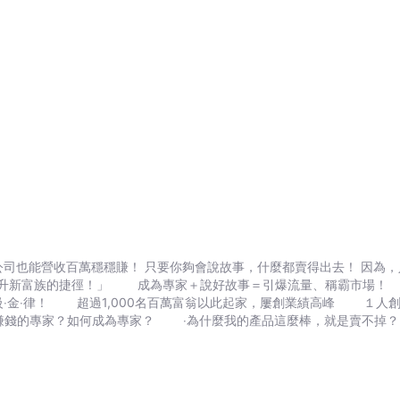
穩穩賺！ 只要你夠會說故事，什麼都賣得出去！ 因為，人流就是你的金流。 《富爸爸，窮
功培訓超過1,000,000名創業者的網路企
‧金‧律！ 超過1,000名百萬富翁以此起家，屢創業績高峰 １人
故事行銷」包裝產品、服務、品牌，塑造成流暢的獲利SOP？ 多數人只會賣產品，卻不了解
起點，這才是說服別人、並讓他們永遠留在你身邊的第一步。本書將完整
專家、優秀的領導者，創造出具有強大動能的獲利循環事業。 透過本書，你將徹底掌握把「流量致
圈內的超級黑馬，開始吸引大批夢幻顧客。 Step 2. 創造信念：