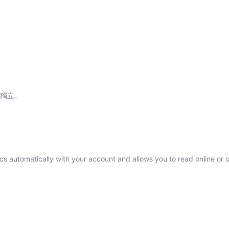
至是打造電商爆品，渴望一夕爆紅成為百萬訂閱的超夯自
量變現，具體傳授你所有應該要具備的網路行銷技巧。真的，只要夠會說故事，任何商品
創造屬於自己的運動，並改變他人的生活。 《專家機密》能引領你把
考獨立。
ncs automatically with your account and allows you to read online or 