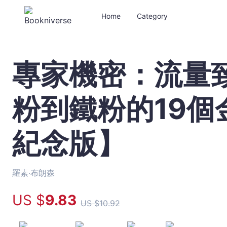
Home
Category
專家機密：流量
專
家
機
粉到鐵粉的19個
密：
流
量
紀念版】
致
富
時
代，
羅素‧布朗森
從
US $
9
.83
圈
US $
10
.92
粉
到