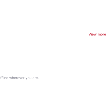
都能賣！ 《專家機密》會幫助你找到自
人生中的任務召喚，轉為個人的事業生涯。
View more
offline wherever you are.