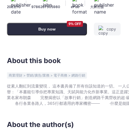
|
|
|
鐵
2023/10
9786267305980
ePub
大牌出版
粉
的
19
9% OFF
copy
Buy now
個
金
牌
腳
本
About this book
【暢
銷
商業理財 > 營銷/廣告/業務 > 電子商務 > 網路行銷
紀
從素人翻紅到流量變現， 這本書具備了所有你該知道的一切。 一人公司也能營收百萬
念
譽：「本書能引導你把專業知識、天賦與能力化作新事業。這正是躍升新富族的捷徑！」 成為專家＋說好故事＝引爆流量、稱霸市場！ 就是這麼簡單。 成
版】
業名家布朗森 完整揭密以「故事行銷」創造網路千萬營收的超‧級
-
各行各業各路人，365行都適用的專家機密─── ‧什麼是能賺錢的專家？如何成為專家？ ‧為什麼我的產品這麼棒，就是賣不掉？ ‧如何找到夢幻顧客，創造源源不絕的流量？甚至變成超強黏力
羅
的忠實鐵粉？ ‧面對每況愈下的銷售數字，還有什麼力挽狂瀾的解方？ ‧真的能運用「
素‧
的關鍵要點。你的故事，也就是你如何提供自己的服務與品牌運動的
會學到如何把人引導到自己的漏斗，讓人流變金流，以及如何在你擅長的領域成為一位好的
布
About the author(s)
銷心法： Step 1. 成為專家：找到你的定位，一舉成為紅海
朗