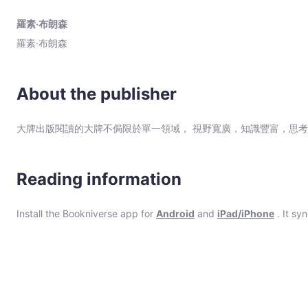
Step 3. 超級銷售：源源不絕的流量變現！顧客願意大撒錢向你尋求專業建議、指導及知識。 無論是想改善銷售現狀、拓展獲利機會、經營品牌，甚
森
媒體，通通適用！在本書中，作者將分享19個金牌行銷機密，從素人翻紅到流
羅素‧布朗森
-
己的聲音，給你成為領導者的信心。 《專家機密》將告訴你如何
羅素‧布朗森
Bookniverse
About the publisher
大牌出版閱讀的大牌不侷限於單一領域， 視野寬廣，知識豐富，思
Reading information
Install the Bookniverse app for
Android
and
iPad/iPhone
. It sy