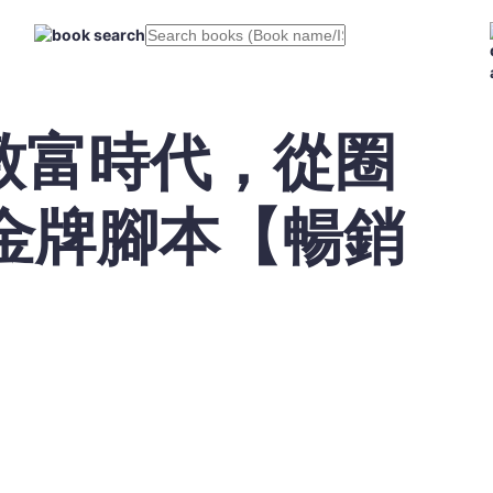
致富時代，從圈
金牌腳本【暢銷