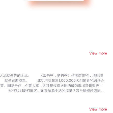
View more
爸爸》作者羅伯特．清崎讚
創業、團隊合作、企業大軍，各種規模都適用的最強市場營銷聖經！
他們的專業才是銷售
揭密讓行銷素人徹底掌握把網站訪客變成終生顧客的藝術與方法。你
富最大化」的行
View more
用英雄旅程架構說故事，讓顧客認同理念、自願追隨你，成為鐵粉大軍。