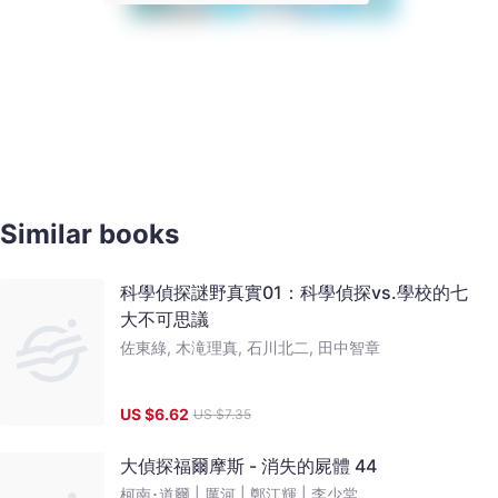
Similar books
科學偵探謎野真實01：科學偵探vs.學校的七
大不可思議
佐東綠, 木滝理真, 石川北二, 田中智章
US $
6.62
US $
7.35
大偵探福爾摩斯 - 消失的屍體 44
柯南･道爾 |
厲河 |
鄭江輝 |
李少棠