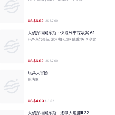
US $
6.92
US $
7.69
大偵探福爾摩斯 - 快速列車謀殺案 61
F·W·克勞夫茲/厲河/鄭江輝/ 陳秉坤/ 李少棠
US $
6.92
US $
7.69
玩具大冒險
孫幼軍
US $
4.00
US $
5
大偵探福爾摩斯 - 逃獄大追捕II 32