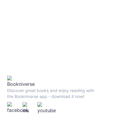
《08：科學偵探vs.暴走的AI【上集】》 《09：科學偵探vs.暴走的AI【下集】》 
《科學偵探怪奇事件檔案1-廢棄醫院的亡靈》 《科學偵探怪奇
Discover great books and enjoy reading with
the Bookniverse app - download it now!