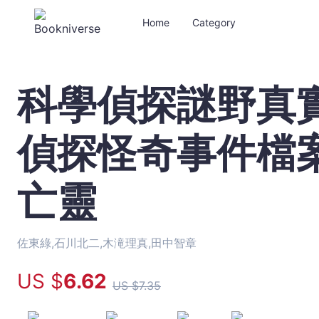
Home
Category
科學偵探謎野真
科
學
偵
偵探怪奇事件檔案
探
謎
野
亡靈
真
實
特
別
佐東綠,石川北二,木滝理真,田中智章
篇：
US $
6
.62
科
US $
7
.35
學
偵