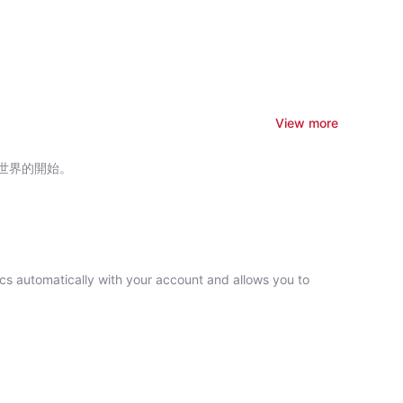
的思維，微小的線索一一浮現，潛藏在謎團當中的祕密即將揭
過來……殺……你……」 【原理1：不可思議的「拋物
傳聞中徘徊的死者亡靈？ 【原理2：加熱上升的空氣】
出十元硬幣和碟仙紙，正在詢問「碟仙」，女孩們用手指按住
」和「咒」兩個字上…… 【原理3：植物生長的祕密】
View more
有阿鐵奶奶家族傳家寶「太陽碎片」的木盒，木盒裡有真鑽石和
正的鑽石，金孫就會沒命！ 【原理4：鑽石就是如此驚人】
世界的開始。
館的主人解謎遊戲東道主綁架了真實的朋友，「綁架」一事非
：氣壓的魔法】 FILE 6：惡靈作祟的
多田里村的規定引發森林大火，大火困住一對村民母女，卻沒
奇特性】 FILE 7：少年催眠師（分
力，能夠隨意將人催眠，無奈他的詭計卻屢遭真實看破。不
存】 恐懼來自於未知。 凡事都
ncs automatically with your account and allows you to
介紹 謎野真實 IQ200
科學偵探vs.魔界都市傳說》 《04：科學偵探vs.黑暗