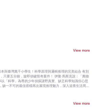
View more
旋即偵破怪奇案件！ 伊隆‧馬斯克說：「萬物
，缺一不可的最佳搭檔再次展現推理魅力，深入追查生活周遭
View more
真實架設的「名偵探謎野真實的房間」網站中，也陸續收到委