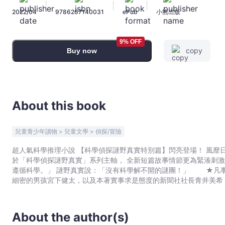
|
|
|
探
2022/04
9786267140031
ePub
小熊出版
怪
奇
事
9% OFF
copy
Buy now
件
檔
案
1-
廢
About this book
棄
醫
兒童青少年讀物 > 兒童文學 > 偵探/冒險
院
超人氣科學推理小說 【科學偵探謎野真實特別篇】閃亮登場！ 風靡日本與臺灣萬千小學生！科學原理與邏輯推理的完美結合 有別
的
於「科學偵探謎野真實」系列主軸， 全新短篇故事情節更為緊湊刺激，只要五分鐘，
亡
遵循科學。」 謎野真實說：「沒有科學解不開的謎團！」 ★凡事以「科學」為尊的少年偵探謎野真實、缺乏科學知識但心思
靈
細密的男孩宮下健太，以及本著實事求是態度的新聞社社長青井美希
-
層出不窮的奇怪謎團。 ★跟著主角抽絲剝繭、破解懸案，活用科學原理推演事件發生的經過，在微小細節中找出深藏背後的
佐
真相，瞬間習得科學知識，增進邏輯思維能力。 ★故事各章節分為「謎團」與「解謎篇」。請與主角們一起解謎，揭開事件
真相。所有提示都在書中的文字和插圖裡。 這一天，花森町裡接連不斷發生神祕事件，其中蘊含著一股詭譎的氣氛，嚇得宮
東
About the author(s)
下健太不知所措，亟欲尋求謎野真實的幫助；另一方面，青井美希為
綠,