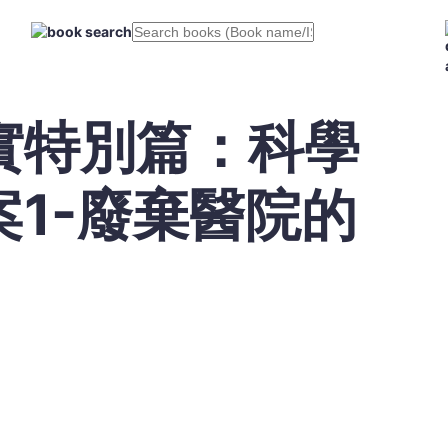
實特別篇：科學
1-廢棄醫院的