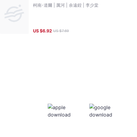
柯南･道爾 |
厲河 |
余遠鍠 |
李少棠
US $
6.92
US $
7.69