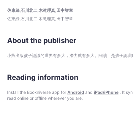
託者的訊息，期盼藉由真實的推理，找出事件的真相。隨著真實冷靜
石
曉！ FILE 1：鬼聲呢喃的公園（分類：靈異現象） 傍晚，一名女同學經過公園時，突然下起雨來，她趕緊跑到池塘邊的
佐東綠,石川北二,木滝理真,田中智章
川
太陽造型紀念碑裡躲雨。就在這時，她的耳邊傳來一陣呢喃，「快點
佐東綠,石川北二,木滝理真,田中智章
北
面」】 FILE 2：廢棄醫院的亡靈（分類：靈異現象） 深夜時分，人氣網紅「里歐與勘介」在廢棄的醫院裡進行直播。就
在他們準備離開時，屋頂出現數顆不明的光球同時升空……難道是
二,
FILE 3：正男的詛咒（分類：靈異現象） 放學後，三位女孩拿
木
的十元硬幣霎時在碟仙紙上「唰、唰」移動了兩次，分別停在「詛
About the publisher
滝
FILE 4：鑽石的祕密（分類：刑事案件‧意外） 竊賊偷走了裝
理
贗品，無法分辨真偽的竊賊以阿鐵奶奶的金孫要脅，若是不指出真
小熊出版孩子認識的世界有多大，潛力就有多大。閱讀，是孩子認識
真,
FILE 5：死靈館的生存遊戲（分類：刑事案件‧意外） 死靈
同小可，要想順利營救人質，唯有前進死靈館，接受東道主設下的挑戰…… 【原理5
田
村子（分類：傳說‧口述故事） 三十年前，來自外地的旅客破壞
中
有人能救出她們。自從那天過後，村裡就頻頻發生離奇的事件…… 【原理6：單擺的神
Reading information
智
類：超能力） 美希的同班同學平田並男號稱自己擁有神祕的超能
章
甘心之下，並男居然揚言將以強力催眠術讓真實沉睡不起…… 【原理7：「裝死」求生
-
必須先透過自己的雙眼確認，再下定論。 公園裡詭異的低聲呢喃、校園裡碟仙的神祕詛咒、 古老宅第裡亡靈的淒厲哭
Install the Bookniverse app for
Android
and
iPad/iPhone
. It sy
聲、山林裡半夜搖晃的秋千…… 接踵而來的怪奇事件，是惡靈作祟，還是另有隱情？ 人物
read online or offline wherever you are.
Bookniverse
的天才少年偵探，深信「沒有科學解不開的謎團」，就讀六年二班。 宮下健太 熟悉昆蟲，膽子小卻熱愛懸疑事物，成績
和運動表現中等，就讀六年二班。 青井美希 花森小學新聞社社長，志願是成為記者，與健太是青梅竹馬，就讀六年一
班。 杉田一 六年二班的班長，綽號「認真杉」。 ★「科學偵探謎野真實」系列： 《01：科學偵探vs.學校的七
大不可思議》 《02：科學偵探vs.受詛咒的校外旅行》 《03：
福爾摩斯學園》 《05：科學偵探vs.消失的島嶼》 《06：科學偵探vs.妖魔之村》 《07：科學偵探vs.超能力少年》