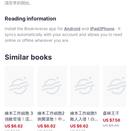
久
胞激素」， 沒想到卻導致免疫細胞陷入瘋狂，開始追捕無辜的
識世界的開始。
實
細胞， 演變為一場幾乎毀滅身體的大災難…… 《繪本工作
細胞 ④全面迎戰！新型冠狀病毒》收錄精采刺激的故事〈新型冠狀
-
Reading information
病毒〉。2020年開始席捲全球的新冠肺炎疫情，讓許多孩子被迫在
Bookniverse
病毒的陰影下成長，對於成為日常生活一部分的新冠病毒，孩子或
Install the Bookniverse app for
Android
and
iPad/iPhone
. It
許已十分熟悉，也可能仍有許多疑問；而透過「繪本工作細胞」中
syncs automatically with your account and allows you to read
活躍的角色，想必能讓孩子對細胞和病毒在身體裡的活動，有更深
online or offline wherever you are.
刻的認識與了解。 每篇故事後面皆附上原作漫畫沒有的醫學知
識專欄，讓孩子不僅享受故事，還能從中更進一步了解新冠病毒為
什麼這麼棘手，並學習預防染疫的方法。孩子會知道為了避免更多
Similar books
細胞被病毒破壞，免疫細胞需要將受到感染的細胞連同病毒一起消
滅；以及當細胞激素風暴發生時，對身體造成最大危害的可能不是
病毒，而是過度反應的免疫系統。透過親子共讀專欄，家長與孩子
都能收獲嶄新的知識，並學會如何照顧自己的身體。 此外，故
事中還有兩個可愛又好玩的小遊戲，讓親子都可以與工作細胞一同
冒險！快來幫助白血球、殺手T細胞等免疫細胞，找出潛伏在身體裡
的新冠病毒吧！ ※「繪本工作細胞」系列 （更多續集陸續推
出，敬請期待！） ‧《繪本工作細胞 ①敵人入侵！白血球與細
菌大對決》 ‧《繪本工作細胞 ②病菌退散！中暑與腮腺炎》
‧《繪本工作細胞 ③強敵登場！流感與食物中毒》 ‧《繪本
繪本工作細胞 3
繪本工作細胞2
繪本工作細胞1
森林王子
工作細胞 ④全面迎戰！新型冠狀病毒》
強敵登場！流感
病菌退散！中暑
敵人入侵！白血
US $
7.56
與食物中毒
與腮腺炎
球與細菌大對決
US $
8.40
US $
6.62
US $
6.62
US $
6.62