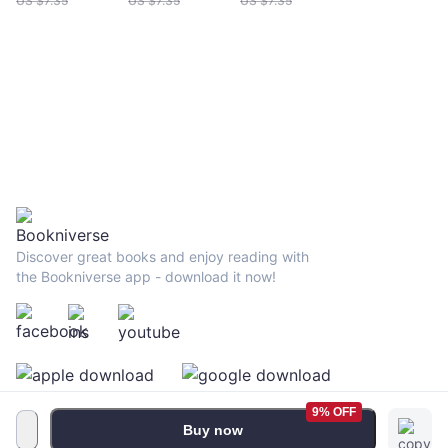
US $
7.35
US $
7.35
US $
7.35
Discover great books and enjoy reading with
the Bookniverse app - download it now!
9% OFF
Buy now