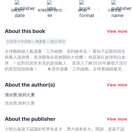
胞
|
|
|
2023/11
97862673612
ePub
小熊出版
4
69
全
面
About this book
View more
迎
戰！
兒童青少年讀物 > 圖畫書 > 童話/寓言
新
全球暢銷超人氣漫畫「工作細胞」系列繪本化！ 看似不起眼的陌生
型
病毒入侵身體，竟演變為生死攸關的大危機！ 快跟著紅血球和白血
冠
球，一起對抗前所未見的超強敵人， 並深入了解2020年爆發大流行
狀
的新型冠狀病毒！ ★原作漫畫「工作細胞」全球累積銷量突破
950萬冊，翻拍動畫、真人電影！ ★原作漫畫改編成繪本故
病
事，Q版人氣角色幫助孩子認識近年對世界產生重大影響的新型冠
毒
About the author(s)
View more
狀病毒。 ★醫學知識專欄帶領孩子認識新型冠狀病毒，了解新
-
冠病毒對身體的影響，以及該如何降低受感染的機率。 ★每篇
清水茜,牧村久實
清
皆為獨立故事，就算沒看過原作漫畫或動畫，也可以享受閱讀樂
清水茜,牧村久實
水
趣！ 〈新型冠狀病毒〉 這天身體被一種從未見過的奇妙病
毒入侵了。 記憶細胞無法提供情報，B細胞的抗體也毫無作
茜,
用， 白血球、巨噬細胞、殺手T細胞等免疫細胞只好硬著頭皮
牧
About the publisher
View more
上場。 起初大家以為這只是一般的作戰，卻遲遲無法消滅敵
村
人。 為了對抗病毒，身體分泌了能讓免疫細胞活躍起來的「細
小熊出版孩子認識的世界有多大，潛力就有多大。閱讀，是孩子認