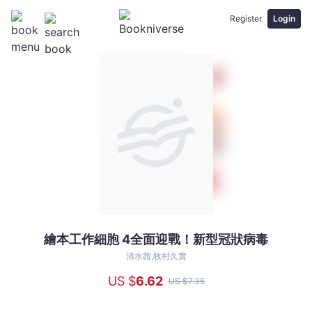
Register
Login
繪本工作細胞 4全面迎戰！新型冠狀病毒
繪
本
清水茜,牧村久實
工
US $
6
.62
US $
7
.35
作
細