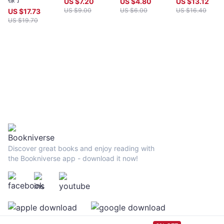
US $
7.20
US $
4.80
US $
13.12
US $
9.00
US $
6.00
US $
16.40
US $
17.73
US $
19.70
Discover great books and enjoy reading with
the Bookniverse app - download it now!