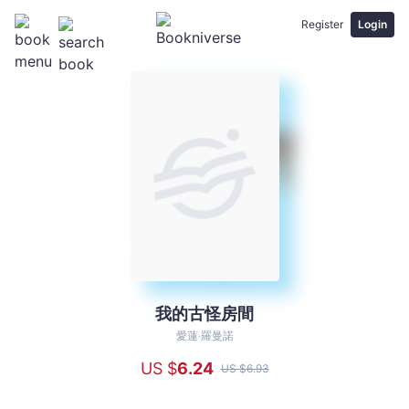
Register
Login
我的古怪房間
我
的
愛蓮‧羅曼諾
古
US $
6
.24
US $
6
.93
怪
房