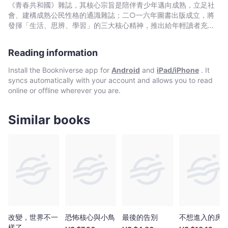
界推薦 在第一線與病童並肩作戰的大人們 暖心推薦 中華
《青春共和國》雜誌，其核心宗旨是陪伴青少年邁向成熟，立足社
民國兒童癌症基金會 臺大兒童醫院兒童胸腔加護醫學科主任與
會、建構成熟公民性格的通識雜誌；二○一六年圖書出版成立，將
兒童友善醫療專案計畫召集人 呂立醫師 臺灣展臂閱讀協會理
發揮「生活、思辨、學習」的三大核心精神，推出給年輕讀者充滿
事長 陳宥達醫師 兒童青少年精神專科 陳質采醫師 馬偕
創新、思考、想像及知識的閱讀。
兒童醫院 黃瑽寧醫師 「本書具體細緻的描繪了兒童重症病房
Reading information
的風景和病童內在的不安，是重症兒童走向未知療程的勇氣和溫暖
補給站。」──兒童青少年精神專科 陳質采醫師 「家長可以運
Install the Bookniverse app for
Android
and
iPad/iPhone
. It
用這本書進行『對話式共讀』，以討論故事的方式鼓勵孩子說出想
syncs automatically with your account and allows you to read
法，一同認識疾病治療的過程，給予溫暖來緩解彼此內心的壓
online or offline wherever you are.
力。」──臺灣展臂閱讀協會理事長 陳宥達醫師 「古怪房間裡
的孩子，面對好多疑惑與未知的情緒。讓我們與孩子共度這趟旅
程，做一個好夥伴，找尋生命與生病的解答。」──臺大兒童醫院兒
Similar books
童胸腔加護醫學科主任與兒童友善醫療專案計畫召集人 呂立醫師
「孩子以純真纖細的心，娓娓道來生病後的世界。坦誠與接納
是他們最需要的陪伴。」──中華民國兒童癌症基金會
改變，世界不一
恐怖核心與小鳥
最後的告別
不想進入的房
樣了