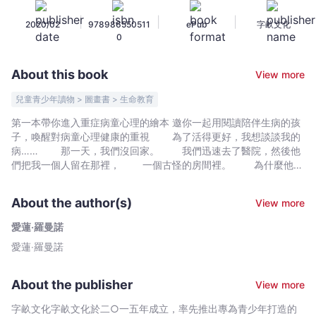
間
|
|
|
2020/02
978986550511
ePub
字畝文化
-
0
愛
蓮‧
About this book
View more
羅
曼
兒童青少年讀物 > 圖畫書 > 生命教育
諾
第一本帶你進入重症病童心理的繪本 邀你一起用閱讀陪伴生病的孩
-
子，喚醒對病童心理健康的重視 為了活得更好，我想談談我的
Bookniverse
病…… 那一天，我們沒回家。 我們迅速去了醫院，然後他
們把我一個人留在那裡， 一個古怪的房間裡。 為什麼他們
不肯告訴我，我到底是怎麼了？ 大人總是這樣，認為小孩什麼
都不懂。 在病房裡，生病的男孩發現他的世界正在改變。
About the author(s)
View more
但是，為了保護他，父母和醫生都不跟他解釋到底怎麼了？ 面
對大人的沉默，孩子的心裡會產生疑問，也想弄懂真相。 心理
愛蓮‧羅曼諾
學家兼兒童腫瘤科專家愛蓮．羅曼諾用一個簡單的故事，告訴大
愛蓮‧羅曼諾
人，和長期住院的病童對話，是很重要的，有助於幫助病童克服生
命的考驗。 畫家阿多麗．戴伊以清晰的線條和簡單但強烈的色
彩，陪伴讀者探討這個細膩的課題。 本書後面設計了兩頁空
About the publisher
View more
間，讓年輕讀者畫出他們生病前,生病時與夢想中健康的自己。
還有兩頁【給家長的話】，是幫助家屬和病童溝通的重要提點。 各
字畝文化字畝文化於二○一五年成立，率先推出專為青少年打造的