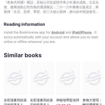
瑞
會一生必修的重要學分！ ◎8歲以上適讀，無注音；8歲以
《青春共和國》雜誌，其核心宗旨是陪伴青少年邁向成熟，立足社
恩
下親子共讀 ◎符合108課綱A1 身心素質與自我精進、健康與體
會、建構成熟公民性格的通識雜誌；二○一六年圖書出版成立，將
育領域 本書特色 1.風趣幽默的漫畫，從日常生活練習身體
-
發揮「生活、思辨、學習」的三大核心精神，推出給年輕讀者充滿
自主權！ 本書以趣味漫畫和簡單易懂的譬喻，深入淺出解釋身
創新、思考、想像及知識的閱讀。
Bookniverse
體自主權及積極同意相關知識。並從日常生活和身體自主相關的小
Reading information
事出發，讓孩子時時覺察、尊重自己的感受，練習表達自己並視情
況求助。 2.生活化情境短漫，清楚表達結果大不同！ 不想
Install the Bookniverse app for
Android
and
iPad/iPhone
. It
被朋友搔癢怎麼辦？你真的尊重別人嗎？【迷你漫畫】單元利用逗
syncs automatically with your account and allows you to read
趣、生活化的題材，重現生活當下情境，對比清楚表達前後的差
online or offline wherever you are.
異，感受每個選擇之下產生的不同結果。 得獎紀錄 ★2020年
學校圖書館學報 年度最佳圖像小說 ★2020年北薩默塞特郡童
書獎入圍
Similar books
全彩漫畫寫給孩
全彩漫畫寫給孩
神秘地帶藍地球
食物大發現：
子的世界名人傳
子的世界名人傳
蜊從哪裡來？