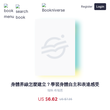
Register
Login
身體界線怎麼建立？學習身體自主和表達感受
身
體
瑞秋‧布瑞恩
界
US $
6
.62
US $
7
.35
線
怎