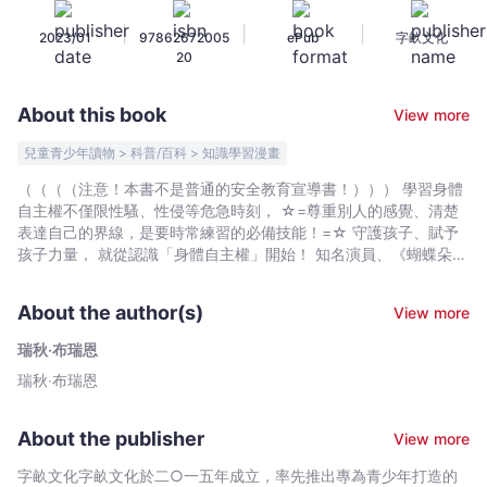
麼
|
|
|
2023/01
97862672005
ePub
字畝文化
建
20
立？
學
About this book
View more
習
身
兒童青少年讀物 > 科普/百科 > 知識學習漫畫
體
（（（（注意！本書不是普通的安全教育宣導書！））） 學習身體
自
自主權不僅限性騷、性侵等危急時刻， ☆=尊重別人的感覺、清楚
主
表達自己的界線，是要時常練習的必備技能！=☆ 守護孩子、賦予
和
孩子力量， 就從認識「身體自主權」開始！ 知名演員、《蝴蝶朵
朵》種籽講師──隋棠，真心推薦！ 阿姑要我給她親一下，我拒
表
絕就是不給面子？ ……NO！你可以自己決定！ 我收到了
達
About the author(s)
View more
朋友的好笑照片！我可以轉傳給別人嗎？ ……NO！你得問過他
感
們的意願！ 我想要和朋友抱抱，我的朋友應該也會想讓我抱
瑞秋‧布瑞恩
受
吧？ ……NO！每個人的身體界線都不一樣！
瑞秋‧布瑞恩
-
★YouTube全球總點擊超過1.5億次，熱門影片改編★ ＼長出
自信、自在表達，我的身體我作主／ ✓練習清楚表達，勇
瑞
敢設立身體的界線！ ✓每個人有不同的身體界線，直接詢問最
秋‧
About the publisher
View more
清楚！ ✓建立互助人際網，找出可以信任和依靠的夥伴！
布
不恐嚇、不警告，建立健康的人際關係， 讓孩子笑著就學
字畝文化字畝文化於二○一五年成立，率先推出專為青少年打造的