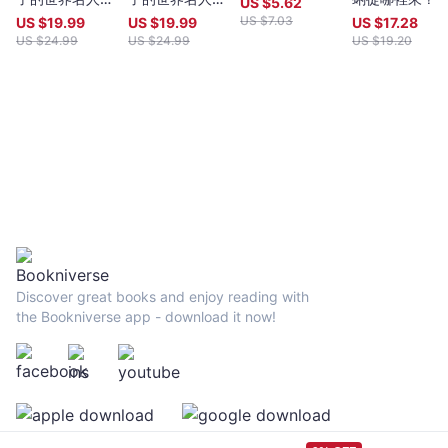
US $
5.62
記：拿破崙
記：凱撒
US $
7.03
US $
19.99
US $
19.99
US $
17.28
US $
24.99
US $
24.99
US $
19.20
Discover great books and enjoy reading with
the Bookniverse app - download it now!