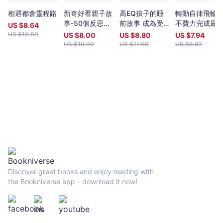
特別整理幾句在不同時間、場合的一句話魔法，立刻充滿自信、正
定
面的情緒。 〈每天起床後〉「享受今天！」用好情緒開啟一整
相遇都會靈程路
新奇好看親子故
高EQ孩子的睡
轉動自律飛輪
的
天。 〈感到沒把握、不安時〉「船到橋頭自然直！」減輕大驚
事-50個反思成
前故事 成為受
不費力完成最
US $
8.64
自
小怪的情緒。 〈鑽牛角尖時〉「啊…就算了啦～」立刻放下煩
就孩子
歡迎同伴的秘密
做的事
US $
10.80
US $
8.00
US $
8.80
US $
7.94
我
惱和不安的超有用一句話魔法。
US $
10.00
US $
11.00
US $
8.82
照
護
提
案
-
中
島
輝
-
Bookniverse
Discover great books and enjoy reading with
the Bookniverse app - download it now!