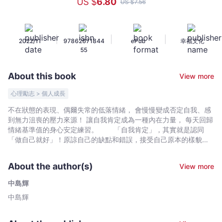
US $
6
.80
US $
7
.56
情
緒
清
|
|
|
2022/11
97862671844
ePub
幸福文化
理
55
練
習：
About this book
View more
68
個
心理勵志 > 個人成長
強
不在狀態的表現、偶爾失常的低落情緒， 會慢慢變成否定自我、感
化
到無力沮喪的壓力來源！ 讓自我肯定成為一種內在力量， 每天回歸
心
情緒基準值的身心安定練習。 「自我肯定」，其實就是認同
理、
「做自己就好」！原諒自己的缺點和錯誤，接受自己原本的樣貌，
坦然地欣賞他人而非與之比較。 中島輝心理諮商師發現，在日
轉
常生活中累積的負面狀態和情緒，如果置之不理，便會影響自我認
念
About the author(s)
View more
同，想法和作為漸漸消極，形成惡性循環；在充滿壓力的現今社
思
會，這些乍看沒什麼的小事，會漸漸壓垮你的情緒，忘記自己不需
中島輝
考
要和任何人比較。 書中提出了68個日常生活中提高自我肯定感
中島輝
的
的練習，建立脫離負面情緒的力量，學習清理不安和低落的感受，
藉此保持身心安定的自我照護提案。 ◆穩定情緒、設下界限並
練
提升自我認同和滿足感！ （1）清理不安情緒的轉念思考練