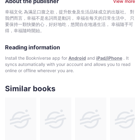
習，
About the publisher
View more
習。 →不要否定負面心情的產生，接受之後，停止責怪、貶低
結
自己。 （2）提升自信的心理強化練習。 →從小事情開始
幸福文化 為滿足口腹之欲，提升飲食及生活品味成立的出版社。 對
合
累積成就感，認知到「其實，我很棒」！ （3）拒絕有毒的人
我們而言，幸福不是名詞而是動詞， 幸福在每天的日常生活中。 只
腦
際關係，脫離容易受傷的相處模式。 →不要勉強和「不合拍」
要保持一顆快樂的心，好好地吃，悠閒自在地過生活， 幸福隨手可
的人相處，先妥善處理自己的情緒。 （4）修復疲憊身心的日
科
得，幸福隨時開始。
常保養。 →對這麼努力的自己，更好一點！不僅打理外表和放
學
鬆，維持健康也是善待自己的方式。 （5）打造滿足感的快樂
原
Reading information
生活提案。 →除了懷抱感謝與讚美他人的能量，也要重視自我
理，
的感受。 （6）立刻提升正能量的12個習慣養成。 →利用
Install the Bookniverse app for
Android
and
iPad/iPhone
. It
學
生理和心理機制，建立每日重設情緒基準的「儀式感」，避免負面
syncs automatically with your account and allows you to read
狀態累積。 ◆結合腦科學原理的專業心理諮商師建議，立刻實
會
online or offline wherever you are.
踐「清理情緒」 ‧講壞話、抱怨等等的負面情緒會傳染，不要聽
設
也不要講，用寫下來的方式抒發，比口說有用得多。 ‧把情緒
下
「數值化」，幫助自己在各種情緒之下，客觀地評估自身當下的狀
Similar books
界
態。 ‧自我分析「感到低落」的情況和反應，建立「負面情緒來
限、
臨」的SOP，避免直接導向「自我否定」的想法。 ‧換個角度，
把自以為的缺點，變成優點！例如：「不擅閒聊的句點王」→「善
保
於傾聽的好聽眾」。 ‧開始養成運動的習慣吧！運動時，不只能
持
分泌感到快樂的多巴胺，更能得到「今天也有運動」的達成感。
身
‧把喜歡的物品或香味，放在公司或家裡；小盆栽、喜歡的圖片
心
／海報、安定心情的香氛等等。 【特別收錄：打起精神的一句
安
魔法】 話語，是提高自我肯定感的重要關鍵之一，心理諮商師