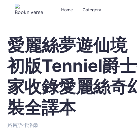
Home
Category
愛麗絲夢遊仙境【
愛
麗
絲
初版Tenniel
夢
遊
仙
家收錄愛麗絲奇
境
【復
刻
裝全譯本
1865
年
初
路易斯‧卡洛爾
版
Tenniel