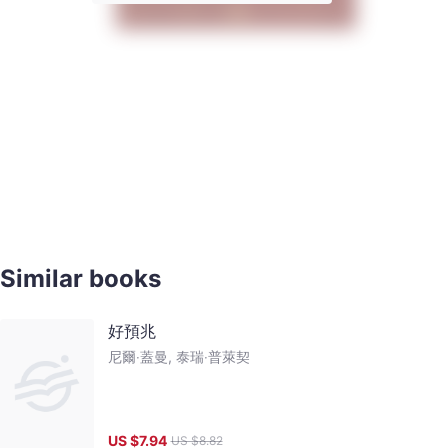
Similar books
好預兆
尼爾‧蓋曼, 泰瑞‧普萊契
US $
7.94
US $
8.82