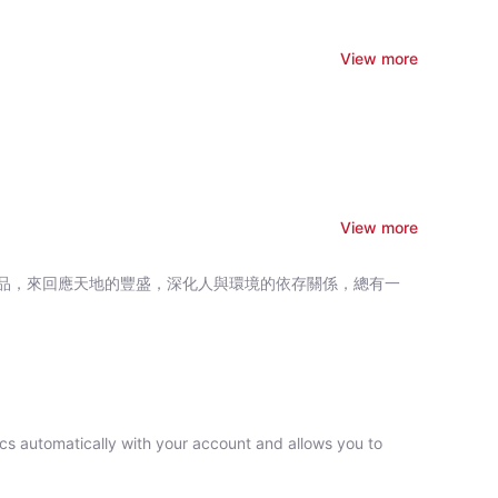
心，更不用說會從口袋裡拿出懷錶來了。帶著滿腦子的好奇，
點兒也沒
View more
孩掉落兔子洞的故事，就這樣開始了愛麗絲的不朽冒險之旅。一
版《愛麗絲夢遊仙境》，而「愛麗絲」也是英國文學中最受歡迎的女
瘋帽匠等奇特的角色，使這本書構成了一本充滿諷刺與魅力的文
奇幻文學」的例子，亦是最具影響力的童話故事之一。 已有近兩百
廣受喜愛的童話，多國翻譯，擁有眾多插畫版本 ‧《愛麗絲夢遊仙境》的
View more
絲夢遊仙境》畫的插畫，讓故事插畫成為了有史以來最著名
品，來回應天地的豐盛，深化人與環境的依存關係，總有一
生動奇幻的冒險
 Original 1865 Edition
ncs automatically with your account and allows you to