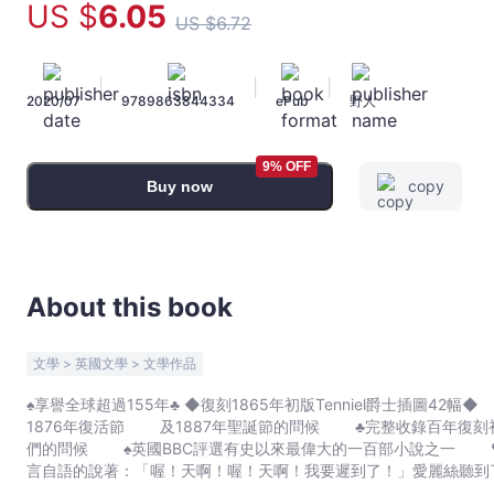
US $
6
.05
爵
US $
6
.72
士
插
|
|
|
圖
2020/07
9789863844334
ePub
野人
42
幅】
9% OFF
獨
copy
Buy now
家
收
錄
愛
About this book
麗
絲
奇
文學 > 英國文學 > 文學作品
幻
♠享譽全球超過155年♣ ◆復刻1865年初版Tenniel爵士
國
1876年復活節 及1887年聖誕節的問候 ♣完整收錄百年復刻初版插圖四十二幅 ♦獨家收錄作者復活節與聖誕節給孩子
度
們的問候 ♠英國BBC評選有史以來最偉大的一百部小說之一 ♥臺
特
言自語的說著：「喔！天啊！喔！天啊！我要遲到了！」愛麗絲聽到
輯
定覺得奇怪過，只是在那當下，一切看起來都很自然啊）。 這時候兔子從他的背心口袋裡拿出了懷錶，看了看又繼續趕路。