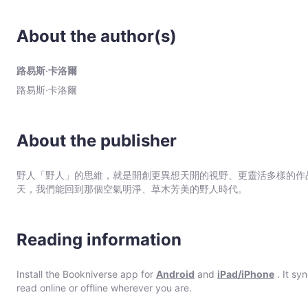
愛麗絲盯著自己的腳，突然想到，自己從來沒有看過哪隻兔子會穿背
♠
愛麗絲跑過了草原，及時趕上，剛好看到了兔子跳進了樹叢裡的兔子洞。 一下子，愛麗絲就跟著跳下了兔子洞，一
精
About the author(s)
想到要怎麼出去…… *** 一八六二年，一位害羞,講話還會結結巴巴的牛津數學家查爾斯．道吉森（Charles Lutwidge
裝
Dodgson）創造了一個奇幻國度。他對三位女孩講述了一個小女
全
八六五年，他終於以筆名路易斯．卡洛爾（Lewis Carroll）出
路易斯‧卡洛爾
譯
主角之一。許多文學家表示，書中紅心王后,獅鷲獸,柴郡貓,假龜和
路易斯‧卡洛爾
學作品。 《愛麗絲夢遊仙境》改編作品無以計數，包括一九○五的迪士尼動畫電影到近年提姆‧波頓執導的真人電影《魔鏡夢
本
遊》（Alice in Wonderland）。 這本書是一個典型「
-
種語言版本。 本版特色 （1）獨家收錄愛麗絲奇幻國度特輯 ‧最擅長說故事的數學家—路易斯．卡洛爾 ‧故事主角原
路
型：愛麗絲‧利德爾（Alice Pleasance Liddell） ‧
About the publisher
易
重要角色 ‧影響無遠弗屆，展覽與周邊商品無數 （2）完整收錄1865年初版約翰．譚尼爾（John Tenniel）插圖42幅
斯‧
受英國維多利亞女王肯定的插畫家約翰．譚尼爾，因為他為《愛麗
野人「野人」的思維，就是開創更異想天開的視野、更靈活多樣的作
的文學插圖。本書收錄42幅1865年初版插圖，讓讀者體會最初的閱讀感動。 （3）臺灣譯者全新翻譯，打造
卡
天，我們能回到那個空氣明淨、草木芳美的野人時代。
故事 特請臺灣學者傾心翻譯，以生動的口吻,精煉的語句，打造奇幻冒險的《愛麗絲夢遊仙境》。
洛
with the Complete Illustrations by Sir John Tenniel
爾
-
Reading information
Bookniverse
Install the Bookniverse app for
Android
and
iPad/iPhone
. It sy
read online or offline wherever you are.