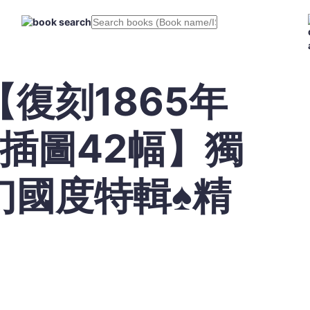
復刻1865年
爵士插圖42幅】獨
幻國度特輯♠精