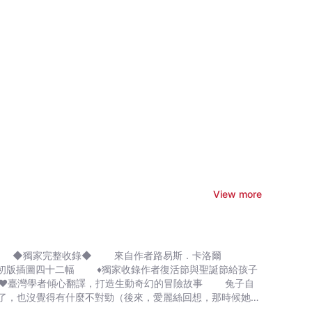
View more
插圖42幅◆ ◆獨家完整收錄◆ 來自作者路易斯．卡洛爾
灣學者傾心翻譯，打造生動奇幻的冒險故事 兔子自
了，也沒覺得有什麼不對勁（後來，愛麗絲回想，那時候她一