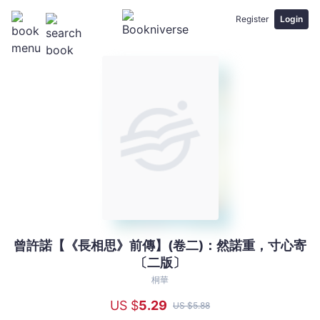
Register
Login
曾許諾【《長相思》前傳】(卷二)：然諾重，寸心寄
曾
〔二版〕
許
諾
桐華
【《長
US $
5
.29
US $
5
.88
相