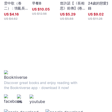
雲中歌（卷
早餐B
曾許諾【《長相
24歲的戀愛實
二）：情亂長安
思》前傳】(卷
錄
US $
10.05
城
一)：桃花下，
US $
12.56
US $
4.16
US $
5.29
US $
9.02
許今生〔二版〕
US $
4.62
US $
5.88
US $
11.28
Discover great books and enjoy reading with
the Bookniverse app - download it now!