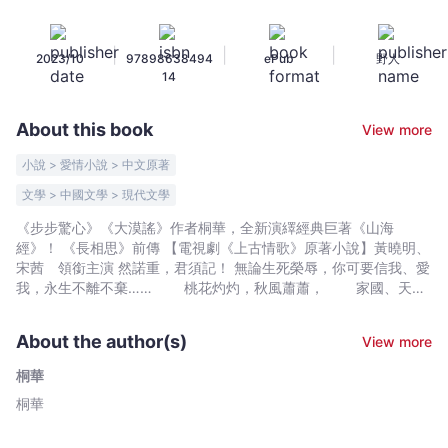
思》
前
|
|
|
2023/10
97898638494
ePub
野人
傳】
14
(卷
二)：
About this book
View more
然
諾
小說 > 愛情小說 > 中文原著
重，
文學 > 中國文學 > 現代文學
寸
《步步驚心》《大漠謠》作者桐華，全新演繹經典巨著《山海
心
經》！ 《長相思》前傳 【電視劇《上古情歌》原著小說】黃曉明、
寄
宋茜 領銜主演 然諾重，君須記！ 無論生死榮辱，你可要信我、愛
〔二
我，永生不離不棄…… 桃花灼灼，秋風蕭蕭， 家國、天
版〕
下，我已盡付其中， 怎還解不開這痴痴糾纏的情緣？ 身為
-
軒轅族的小王姬， 軒轅妭原該是集世間寵愛於一身的天之驕
About the author(s)
View more
女。 從小便與高辛王子訂親的她， 偏偏遇上了狡黠卻熱情
桐
的神農戰神， 就此丟了心，動了情， 在桃花爛漫時，許下
華
桐華
年年相約四月初八的誓言…… 誰知炎帝驟逝，祝融、共工
-
桐華
和后土無不覬覦帝位； 高辛、軒轅亦藉著聯姻結盟，蠢蠢欲
Bookniverse
動。 舉世動盪，天下即將大亂， 軒轅王姬與高辛、神農傳
人之間，也注定了千年的夾纏糾葛。 是該狠心了斷，還是痴纏