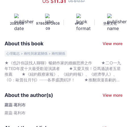
US $
11
.31
US $
12
.57
丟
掉
妳
|
|
|
2023/08
97862672408
ePub
堡壘文化
的
09
「完
美
About this book
View more
男」
清
心理勵志 > 兩性與家庭關係 > 兩性關係
單：
★《也許你該找人聊聊》暢銷作家的婚姻思辨之作 ★二○一九
四
年TED年度十大最受歡迎演講者 ★又愛又恨！亞馬遜讀者五星
十
推薦 ★《紐約觀察家報》、《紐約時報》、《經濟學人》、
一
《O：歐普拉月刊》⋯⋯各界盛讚好評！ ★推翻浪漫喜劇的有
害幻想，苗頭直指《慾望城市》 ✥✥✥ 《也許你該找人聊
歲
聊》暢銷書作家 對幸福婚姻的極限思辨 ✥✥✥ 自我認
女
About the author(s)
View more
同不是要妳阻礙自我，「女孩力量」讓我們變成了只關心自己的不
性
理想伴侶 手上那張越列越長的「完美男」清單，就是妳婚姻路
蘿蕊‧葛利布
對
上的最佳絆腳石。 永遠等不來「完美男」Ｍr. right， 但妳
蘿蕊‧葛利布
於
知道妳想要怎樣的「夠好男」Mr. Good Enough嗎？ ➳誠實而
尖銳，點出當代女性的擇偶困難♥ ➳打破既有的浪漫思維，挑
何
戰社會主流感情觀♥ 「不知為何，在珍．奧斯汀之後，一個女