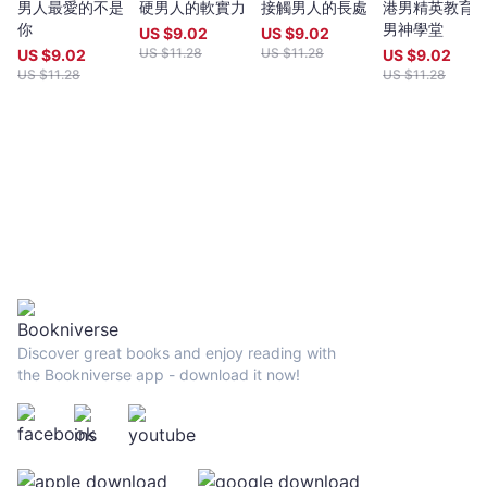
自己的「幸福婚姻思辨之旅」，從社會學家、神經生物學家、婚姻
她
男人最愛的不是
硬男人的軟實力
接觸男人的長處
港男精英教育1
研究者和行為經濟學家那裡獲得智慧和驚人的見解，同時也聆聽了
你
男神學堂
找
US $
9.02
US $
9.02
各個世代的單身和已婚男女的故事。 ▍關係連結陷阱 ⨉
US $
11.28
US $
11.28
US $
9.02
US $
9.02
到
▍專家說法 ⊗網路交友的客觀性錯覺誤導了人與人連結時
US $
11.28
US $
11.28
完
的重要核心＿行為經濟學家 ⊗人們以為自己想要的其實和實際
美
選擇無關＿新婚社會心理學家 ⊗現代女性教育讓我們習慣期待
一開始就滿分的「扣分交往關係」＿心理學家 ⊗吸引你的特
男
質，往往就是你自己的特質＿心理學家兼資深科學家 ⊗極大化
-
者和滿足化者傾向決定了你的戀愛劇本＿社會科學家 ⊗關係中
蘿
的「退貨猶豫期」讓我們更容易關注伴侶的缺點＿社會科學家
蕊‧
⊗通常看似「化學反應」的感覺可能來自童年時期的情感包袱＿曾
葛
任社工的紐約媒婆 ⊗女性喜歡什麼樣的男人取決於她們在月經
週期的哪個階段＿擇偶與性行為研究員 ⊗愛是經濟學，你的價
利
值取決於你的選擇＿兩性關係作家 也許妳該試試丟掉清單，重
布
新審視擇偶標準 你將學到： ▹如何評估你的「需要」跟
-
「想要」 ▹對於網路個人檔案所做的錯誤假設 ▹首次約會後
Bookniverse
Discover great books and enjoy reading with
是否應該進行第二次約會的最佳評估方式 ▹為何你應該尋找七
the Bookniverse app - download it now!
分的「化學反應」、九分的「適合度」 本書特色 如同女性最親
近的摯友，提出大膽而貼心的忠告 ◌作者以自身真實故事為
引，如同女性讀者的閨蜜，一同面對不堪與迷霧，正視婚戀市場的
難題 ◌徵詢多方領域專業意見，從兩性專家、心理學家、經濟
學家，以及婚介專家與數十位適婚男女