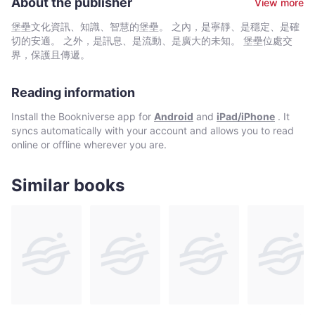
為
About the publisher
View more
人承認她多麼孤獨、多麼強烈想要成為傳統家庭的一份子，已經變
幸
成丟臉的事情。」 這本者挑戰當代社會各種混淆人的資訊，揭
堡壘文化資訊、知識、智慧的堡壘。 之內，是寧靜、是穩定、是確
福
示過去我們所尋找的那些伴侶特質，可能反而會導致與永恆幸福距
切的安適。 之外，是訊息、是流動、是廣大的未知。 堡壘位處交
婚
離更遠。在書中作者與行為經濟學、歷史、社會學、心理學等專家
界，保護且傳遞。
對話，並融合從媒人機構到離婚研究者們的内在觀點。這本充滿希
姻
望的書，指引女性提升在長期關係中，真正重要事物的標準，放下
的
Reading information
那些阻礙她們尋求連結的燃愛模式。 「當我決定生孩子時，並
探
不是為了排解寂寞，而是希望在沒有生理時鐘的壓力下找到命定之
Install the Bookniverse app for
Android
and
iPad/iPhone
. It
索，
人，我真心以為（極其天真）我可以把事情倒過來做：先有孩子，
syncs automatically with your account and allows you to read
以
再找靈魂伴侶。」 為了避免自己迫於生理時鐘而「將就」步入
online or offline wherever you are.
婚姻的作者蘿蕊．葛利布，求助醫學方式成為了單身母親。度過艱
及
辛的育兒階段，當四十一歲的她「準備好」再次投入婚戀市場，卻
「夠
發現自己的「籌碼」已不若當年，難道她再也找不到「真命天
Similar books
好」
子」，注定孤獨一生？為什麼現代女性似乎更難找到理想的伴侶，
的
「女性主義」教我們不僅要獨立自主、更要「樂於」獨立自主，這
心
意謂著想要婚姻就只是想要「依賴」或成為「附屬」嗎？ 她還
察覺了一個常見的困境：如何在追求一段幸福婚姻的渴望與一長串
態
複雜的「必須擁有」和「不能容忍」擇偶清單間找到平衡，清單上
如
的標準往往讓許多機會被錯誤地排除在外。 蘿蕊．葛利布開始
何
思索：是什麼能使愛情關係長久維持下去？我們在約會時是否尋找
引
這些品質？我們是否對那些並不重要的瑣事要求太高，卻對那些常
領
常被忽略的重要事情要求不夠？ 為了尋找答案，葛利布展開了