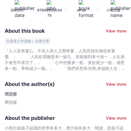
給
|
|
|
2020/07
97898655034
ePub
小熊出版
孩
75
子
聽
About this book
View more
的
感
兒童青少年讀物 > 兒童文學
恩
「人人皆有愛心，不但人與人之間有愛，人與其他生物也有著
故
愛。」 「人的欲望總是有一缺九，若能做到有十捨一，人生就
事
不會苦不堪言了。」 「心中的愛多一點，貪欲就少一點；感恩
-
多一點，爭執就少一點。」 「我們若想有光明,幸福的人生，就
必須擴大愛心，關懷別人的苦難。」 「人性本善，但若沒有為
釋
善造福的心，就會永遠生活在貧乏之中。」 你知道嗎？佛典故
證
About the author(s)
View more
事不僅蘊含待人處事的道理，還精采有趣,令人深深著迷，現在就讓
嚴
證嚴法師說給孩子聽，引導孩子從故事中學習知足和惜福，懂得感
釋證嚴
-
恩和付出，充實快樂人生。 《證嚴法師說給孩子聽的感恩故
釋證嚴
Bookniverse
事》全書分為「知足感恩」和「破除貪瞋癡念」兩個主題，共收錄
證嚴上人娓娓講述的25篇生動故事，其中取材以佛典的故事為主，
也有寓言故事,民間故事和真人實事，經以兒童文學語言編著，深入
About the publisher
View more
淺出的寓意，適合大孩子自行閱讀，也適合大人與孩子一起共讀，
幫助孩子在成長的過程中懂得對萬物慈愛,樂於付出，進而珍視所有,
小熊出版孩子認識的世界有多大，潛力就有多大。閱讀，是孩子認