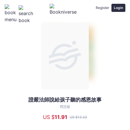
Register
Login
證嚴法師說給孩子聽的感恩故事
證
嚴
釋證嚴
法
US $
11
.91
US $
13
.23
師
說