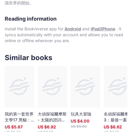
端正行為，邁向樂觀自在的未來。 ★書中附有40則靜思語，培
識世界的開始。
養孩子利益人群的胸懷。 ★書籍尺寸專為親子共讀而設計，推
廣親子透過陪伴與對話交流的機會，建立共學家庭，讓兒童品格教
Reading information
育在家庭中奠基，從生活中做起。 感恩是積極樂觀的正向態
度。親子共讀《證嚴法師說給孩子聽的感恩故事》一書，像是陪伴
Install the Bookniverse app for
Android
and
iPad/iPhone
. It
孩子聆聽證嚴上人的開示，一起討論什麼是同理心,感恩心，以及如
syncs automatically with your account and allows you to read
何在能力所及關懷他人,照顧他人，培養大愛之心，教導孩子具備健
online or offline wherever you are.
全人格和堅強意志。 本書特色 懂得感恩的孩子不會自私的一味
索取，而是能夠體諒父母的辛苦和付出，並對他人的不易表示理解
和包容； 懂得感恩的孩子不會以自我為中心，而是能夠意識到
Similar books
別人為自己做了什麼，並對生命的經歷心存感激； 懂得感恩的
孩子不會沉迷於物欲，而是能夠明白一切擁有不是憑空而來，進而
學會分享,珍惜,知足,節儉和自律。
我的第一套世界
大偵探福爾摩斯
玩具大冒險
名偵探福爾摩
文學17 黑貓：
- 太陽的證詞
3：最後一案
US $
4.00
愛倫・坡恐怖推
37
US $
5.00
US $
5.67
US $
6.92
US $
6.62
理小說集