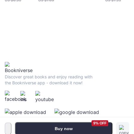
US $
6.30
US $
7.69
US $
7.35
Discover great books and enjoy reading with
the Bookniverse app - download it now!
9% OFF
Buy now