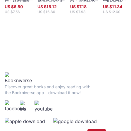
不為人知的東京
（兩冊）
義務，一個二戰
（上）
US $
6.80
US $
15.12
US $
7.18
US $
11.34
歷史
日本特攻隊員抗
US $
7.56
US $
16.80
US $
7.98
US $
12.60
命生還的真實紀
錄
Discover great books and enjoy reading with
the Bookniverse app - download it now!