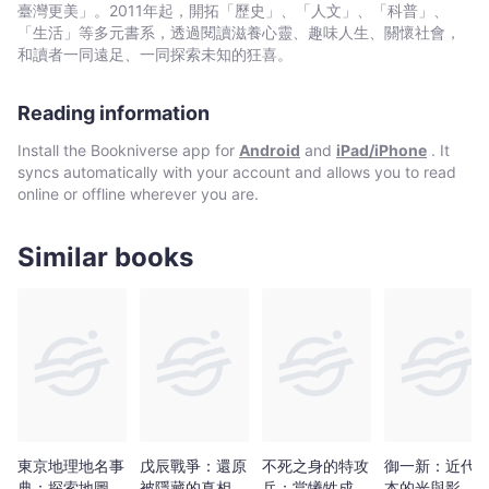
教紛爭、廢藩置縣，兼談陰謀與暗殺事件，終於求知於世界的岩倉
臺灣更美」。2011年起，開拓「歷史」、「人文」、「科普」、
使節團出訪，以及留守政府的狀態。 【第二部 文明開化】 由思想
「生活」等多元書系，透過閱讀滋養心靈、趣味人生、關懷社會，
團體的成立、除舊去陋求新知述說文明開化的革新，並談徵兵、地
和讀者一同遠足、一同探索未知的狂喜。
租與秩祿的改制，以及隨之而來的太政官危機，終論於明治六年的
政變。 ．下冊 【第三部 有司專制．士族反亂】 由佐賀之亂作為本
Reading information
部的起點，談論民權運動及外交的試煉。細述大阪會議的始末，並
呈現惡法頒布的惡態。由鎮西士族蜂起談論反亂，進入重頭戲「西
Install the Bookniverse app for
Android
and
iPad/iPhone
. It
南戰爭」。部末以名傳四方的維新三傑之死作結。 ★特別收錄《幕
syncs automatically with your account and allows you to read
末．維新史》系列年表 完整收錄《幕末》、《戊辰戰爭》、《御一
online or offline wherever you are.
新》三部曲，幕末、維新重大事件與時間之概要。 本書特色 ★不同
於市面上的翻譯書籍，深知中文讀者熟悉與容易誤解之處，旁徵博
引學術史料的同時，輔以小說及戲劇的角度，以系統化的易讀筆法
Similar books
帶領讀者全面性了解日本幕末時代躍進明治維新的過程。 ★不拘泥
以往「薩長史觀」、「非薩長史觀」的二分法，涵蓋倒幕派、佐幕
派兩派觀點，還原較為客觀的幕末歷史原貌。
東京地理地名事
戊辰戰爭：還原
不死之身的特攻
御一新：近代
典：探索地圖上
被隱藏的真相
兵：當犧牲成為
本的光與影