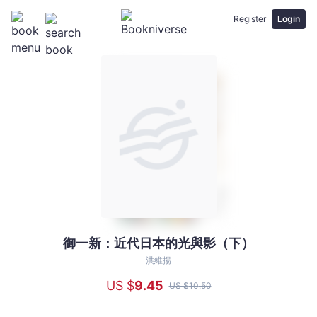
Register
Login
御一新：近代日本的光與影（下）
御
一
洪維揚
新：
US $
9
.45
US $
10
.50
近
代