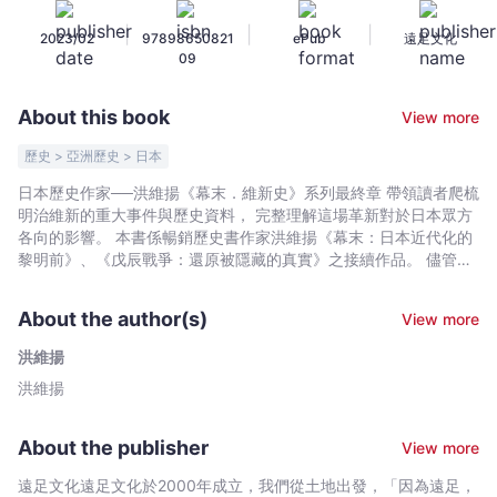
日
|
|
|
2023/02
97898650821
ePub
遠足文化
本
09
的
光
About this book
View more
與
影
歷史 > 亞洲歷史 > 日本
（下）
日本歷史作家──洪維揚《幕末．維新史》系列最終章 帶領讀者爬梳
-
明治維新的重大事件與歷史資料， 完整理解這場革新對於日本眾方
洪
各向的影響。 本書係暢銷歷史書作家洪維揚《幕末：日本近代化的
維
黎明前》、《戊辰戰爭：還原被隱藏的真實》之接續作品。 儘管世
人普遍對於「明治維新」的完整意涵不甚理解，但是對於這個詞彙
揚
肯定不會陌生。然而，從《王政復古大號令》、戊辰戰爭到之後一
-
About the author(s)
View more
系列以學習歐美為主的變革過程、最初並不叫明治維新，而是稱為
Bookniverse
「御一新」。「御一新」較「維新」更貼近這段歷史的實質樣貌，
洪維揚
故本書採以「御一新」為名，意欲帶領讀者回到歷史現場細探實
洪維揚
況。內容兼顧維新過程中的光與影，而非一味歌頌維新中進步的、
影響正面的光明面，相信唯有完整的理解明治維新（光與影）才是
真正的以史為鑑。 本書一套二冊、分為三大部，承續前二部曲，細
About the publisher
View more
細解析「御一新」的政革與人事物。 ．上冊 【第一部 東京奠都】
從天皇行幸東京進至遷都東京說起，細說接續下來的版籍奉還、宗
遠足文化遠足文化於2000年成立，我們從土地出發，「因為遠足，