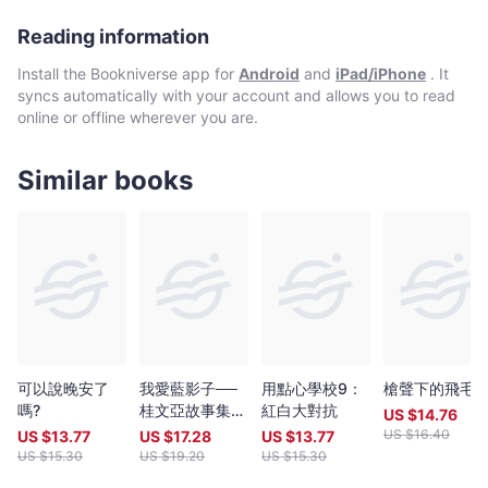
Reading information
Install the Bookniverse app for
Android
and
iPad/iPhone
. It
syncs automatically with your account and allows you to read
online or offline wherever you are.
Similar books
可以說晚安了
我愛藍影子──
用點心學校9：
槍聲下的飛毛
嗎?
桂文亞故事集
紅白大對抗
US $
14.76
(新版)
US $
16.40
US $
13.77
US $
17.28
US $
13.77
US $
15.30
US $
19.20
US $
15.30