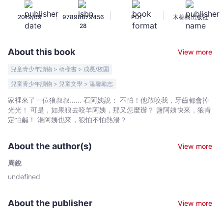
法
|
|
|
2019/09
97898879456
PDF
木棉樹出版社
-
28
周
銳
About this book
View more
-
Bookniverse
兒童青少年讀物 > 橋樑書 > 成長/校園
兒童青少年讀物 > 兒童文學 > 溫馨勵志
家裡來了一位狼叔叔…… 石阿姨說： 不怕！他敢咬我，牙齒都會掉
光光！ 可是，如果狼去咬羊阿姨，那又怎麼辦？ 鹽阿姨快來，狼肯
定怕鹹！ 湯阿姨也來，狼怕不怕熱湯？
About the author(s)
View more
周銳
undefined
About the publisher
View more