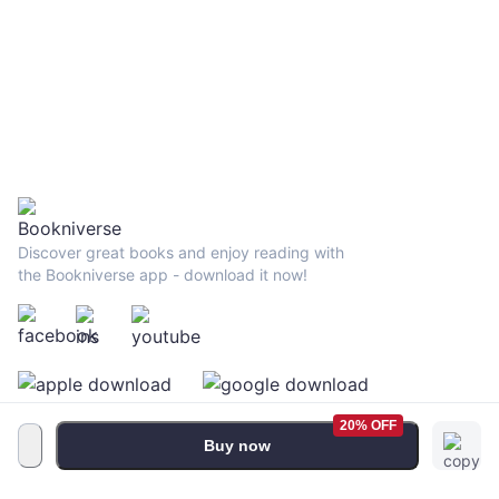
Discover great books and enjoy reading with
the Bookniverse app - download it now!
20% OFF
Buy now
Terms and Conditions
•
Privacy Policy
•
FAQ