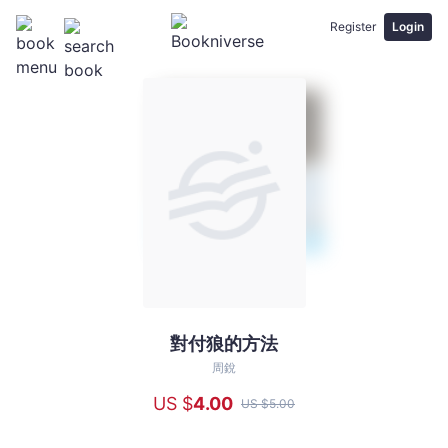
Register
Login
對付狼的方法
對
付
周銳
狼
US $
4
.00
US $
5
.00
的
方