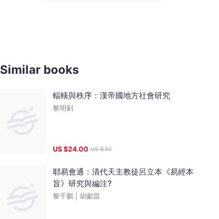
Similar books
輻輳與秩序：漢帝國地方社會研究
黎明釗
US $
24.00
US $
30
耶易會通：清代天主教徒呂立本《易經本
旨》研究與編注?
黎子鵬 |
胡獻皿