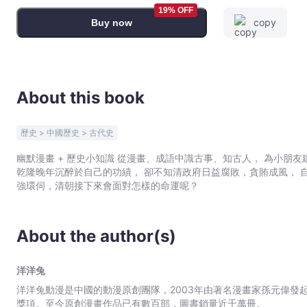
-
19% OFF
copy
Buy now
洋
洋
兔
-
Bookniverse
About this book
歷史 > 中國歷史 > 古代史
幽默漫畫 + 歷史小知識 從漫畫、成語中識古事、知古人， 為小朋友建立宏大的歷史觀！ 康乾盛世
乾隆晚年沉醉於自己的功績， 卻不知清政府日益腐敗，貪賄成風， 
強環伺，清朝接下來會面對怎樣的命運呢？
About the author(s)
洋洋兔
洋洋兔動漫是中國的動漫原創團隊，2003年由著名漫畫家孫元偉發
獎項。至今原創漫畫作品已有數百部，圖書銷量近千萬冊。