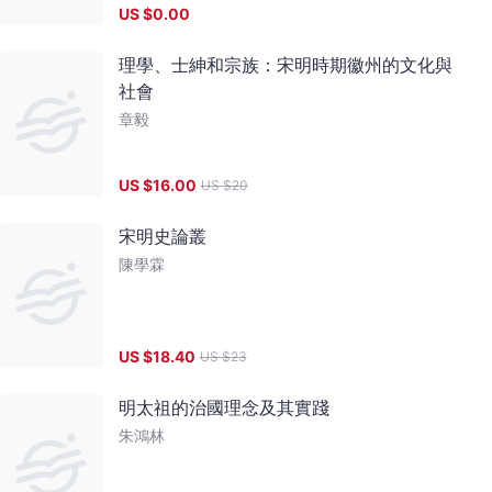
US $
0.00
理學、士紳和宗族：宋明時期徽州的文化與
社會
章毅
US $
16.00
US $
20
宋明史論叢
陳學霖
US $
18.40
US $
23
明太祖的治國理念及其實踐
朱鴻林