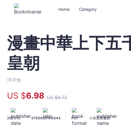
Home
Category
漫畫中華上下五千年
漫
畫
中
皇朝
華
上
下
五
洋洋兔
千
年
US $
6
.98
US $
8
.72
(20)
末
代
|
|
|
2021/10
9789882166844
PDF
小皇冠童書館
皇
朝