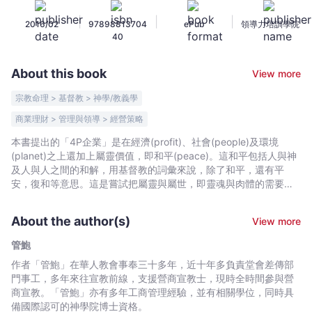
與
|
|
|
2016/02
97898813704
ePub
領導力培訓學院
持
40
續
-
About this book
View more
管
鮑
宗教命理 > 基督教 > 神學/教義學
-
商業理財 > 管理與領導 > 經營策略
Bookniverse
本書提出的「4P企業」是在經濟(profit)、社會(people)及環境
(planet)之上還加上屬靈價值，即和平(peace)。這和平包括人與神
及人與人之間的和解，用基督教的詞彙來說，除了和平，還有平
安，復和等意思。這是嘗試把屬靈與屬世，即靈魂與肉體的需要用
一個較為整全的角度來回應。
About the author(s)
View more
管鮑
作者「管鮑」在華人教會事奉三十多年，近十年多負責堂會差傳部
門事工，多年來往宣教前線，支援營商宣教士，現時全時間參與營
商宣教。「管鮑」亦有多年工商管理經驗，並有相關學位，同時具
備國際認可的神學院博士資格。