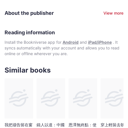
About the publisher
View more
Reading information
Install the Bookniverse app for
Android
and
iPad/iPhone
. It
syncs automatically with your account and allows you to read
online or offline wherever you are.
Similar books
我把禱告留在窗
鑄人以道：中國
恩澤無終點：使
穿上輕裝去朝