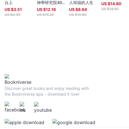
台上
神學研究院40
人得福的人生
US $
14.80
周年講道集
US $
18.50
US $
3.51
US $
12.16
US $
8.64
US $
4.39
US $
15.20
US $
10.80
Discover great books and enjoy reading with
the Bookniverse app - download it now!