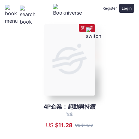
Register
Login
繁
简
4P企業：起動與持續
4P
企
管鮑
業：
US $
11
.28
US $
14
.10
起
動