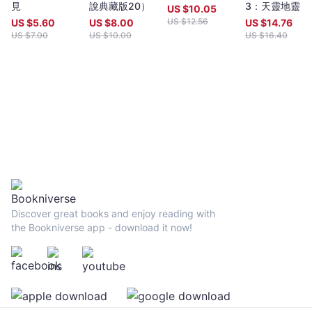
見
說典藏版20）
3：天靈地靈毛
US $
10.05
公鼎
US $
12.56
US $
5.60
US $
8.00
US $
14.76
US $
7.00
US $
10.00
US $
16.40
Discover great books and enjoy reading with
the Bookniverse app - download it now!