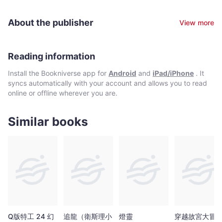
你可以在世界上的任何時空中旅行，而且還來得及回家吃晚餐！ 她
寶……，每一次的冒險都緊張刺激、精采得不得了！ 現在，神奇樹
最暢銷的作品《神奇樹屋》系列，自出版以來，廣受歡迎，全球銷
屋的門已經打開，歡迎加入傑克與安妮驚險有趣的知識之旅，和他
About the publisher
View more
售量超過1.35億冊，而且無論在什麼地方，都受到家長和教師的熱
們一起到不同時空中冒險！ 此外，這個系列的英文淺顯易懂，對話
烈推薦。而奧斯本女士也因為《神奇樹屋》系列書籍，榮獲藍燈書
簡單口語，可讓已在學習英文的小朋友，藉由故事進入英語的情
屋的終身成就獎和美國教育平裝書協會的勒丁頓紀念獎。
境，增進英文能力。 瑪麗．波．奧斯本 著 瑪麗和娜塔莉是姊妹，
Reading information
從小隨著從軍的父親旅居世界各地。目前瑪麗住在美國的康乃狄克
州，娜塔莉則住在麻薩諸塞州。 瑪麗是美國知名兒童文學作家，筆
Install the Bookniverse app for
Android
and
iPad/iPhone
. It
下的「神奇樹屋」系列書籍廣獲好評，深受孩童喜愛。瑪麗與娜塔
syncs automatically with your account and allows you to read
莉合力創作的多本「神奇樹屋小百科」，則帶領無數小讀者在隨著
online or offline wherever you are.
「神奇樹屋」的主人翁——傑克與安妮一起冒險之後，進一步研究
神奇樹屋曾經到過的地點、傑克與安妮經歷過的歷史事件、體驗到
的大自然現象等，並且認識更多有趣的知識。
Similar books
Q版特工 24 幻
追龍（衛斯理小
燈靈
穿越故宮大冒