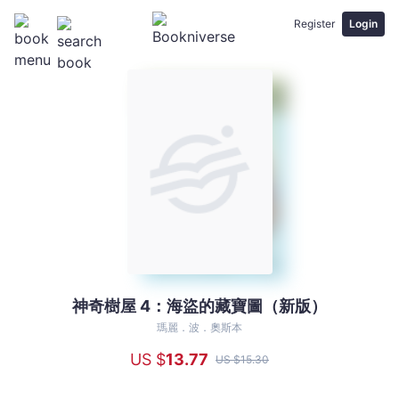
Register
Login
神奇樹屋 4：海盜的藏寶圖（新版）
神
奇
瑪麗．波．奧斯本
樹
US $
13
.77
US $
15
.30
屋
4：