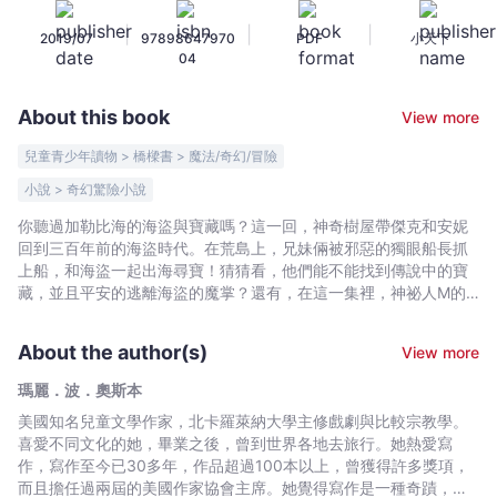
海
|
|
|
2019/07
97898647970
PDF
小天下
盜
04
的
藏
About this book
View more
寶
圖
兒童青少年讀物 > 橋樑書 > 魔法/奇幻/冒險
（新
小說 > 奇幻驚險小說
版）
你聽過加勒比海的海盜與寶藏嗎？這一回，神奇樹屋帶傑克和安妮
-
回到三百年前的海盜時代。在荒島上，兄妹倆被邪惡的獨眼船長抓
瑪
上船，和海盜一起出海尋寶！猜猜看，他們能不能找到傳說中的寶
麗．
藏，並且平安的逃離海盜的魔掌？還有，在這一集裡，神祕人M的
波．
身分即將揭曉，他究竟是誰？又會帶給傑克和安妮什麼樣驚奇的事
奧
件？ 來一次超棒的時空探險吧！ 「神奇樹屋」（Magic Tree
About the author(s)
View more
House）系列描述一對小兄妹傑克與安妮的冒險故事。八歲半的哥
斯
哥傑克，理性冷靜，喜歡看書，他會將沿途看到的事物，重點式的
本
瑪麗．波．奧斯本
記錄在筆記本上；而七歲的妹妹安妮，喜愛幻想與冒險，並且勇於
-
美國知名兒童文學作家，北卡羅萊納大學主修戲劇與比較宗教學。
嘗試。 這兩個一動一靜、個性截然不同的兄妹，在森林裡發現了一
Bookniverse
喜愛不同文化的她，畢業之後，曾到世界各地去旅行。她熱愛寫
個堆滿書的神奇樹屋，神奇樹屋就像時光機器，帶他們到一個個不
作，寫作至今已30多年，作品超過100本以上，曾獲得許多獎項，
同的時空中旅行。於是，兄妹倆來到史前時代的恐龍谷、和騎士探
而且擔任過兩屆的美國作家協會主席。她覺得寫作是一種奇蹟，讓
訪中古世紀的城堡、到古埃及破解木乃伊的祕密、跟著海盜出海尋