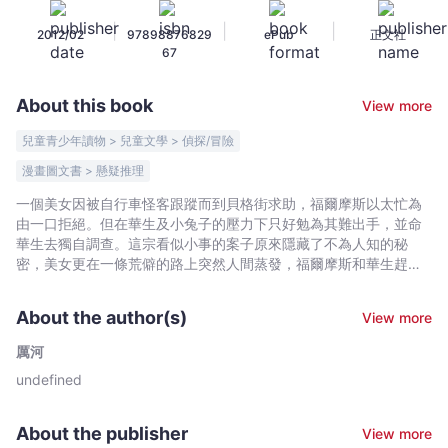
摩
|
|
|
2012/02
97898876829
ePub
正文社
斯
67
-
自
About this book
View more
行
車
兒童青少年讀物 > 兒童文學 > 偵探/冒險
怪
漫畫圖文書 > 懸疑推理
客
一個美女因被自行車怪客跟蹤而到貝格街求助，福爾摩斯以太忙為
10
由一口拒絕。但在華生及小兔子的壓力下只好勉為其難出手，並命
-
華生去獨自調查。這宗看似小事的案子原來隱藏了不為人知的秘
厲
密，美女更在一條荒僻的路上突然人間蒸發，福爾摩斯和華生趕往
河
救人之際，卻與自行車怪客碰個正！
-
About the author(s)
View more
Bookniverse
厲河
undefined
About the publisher
View more