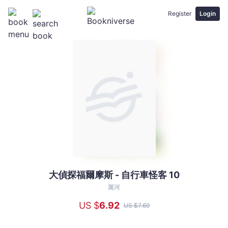
Register
Login
大偵探福爾摩斯 - 自行車怪客 10
大
偵
厲河
探
US $
6
.92
US $
7
.69
福
爾