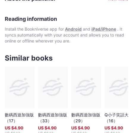
Reading information
Install the Bookniverse app for
Android
and
iPad/iPhone
. It
syncs automatically with your account and allows you to read
online or offline wherever you are.
Similar books
數碼西遊加強版
數碼西遊加強版
數碼西遊加強版
Q小子笑話大全
（17）
（33）
（29）
（16）
US $
4.90
US $
4.90
US $
4.90
US $
4.90