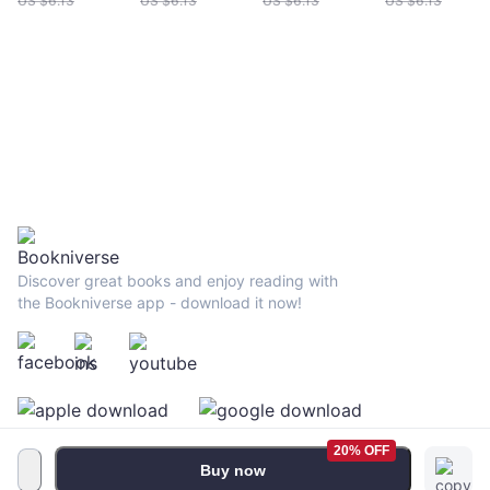
US $
6.13
US $
6.13
US $
6.13
US $
6.13
Discover great books and enjoy reading with
the Bookniverse app - download it now!
20% OFF
Buy now