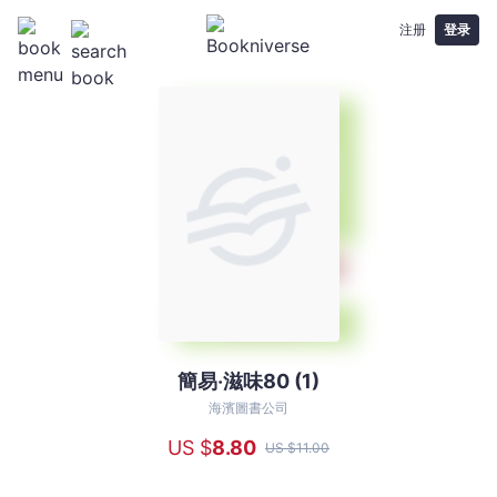
注册
登录
簡易‧滋味80 (1)
簡
易‧
海濱圖書公司
滋
US $
8
.80
US $
11
.00
味
80