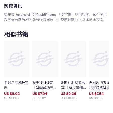
阅读资讯
请安装
Android
和
iPad/iPhone
「文宇宙」应用程序。这个应用
程序会自动与您的账号保持同步，让您随时随地上网或离线阅读。
相似书籍
無難度燜燒杯料
愛妻瘦身便當
會開瓦斯就會煮
沒廚房·零廚藝·
理
【減醣成功三部
(3)【就是這個
易胖體質減脂
曲】：善用氣
味！】蟬聯暢銷
生記：私人教
US $
9.02
US $
7.94
US $
9.26
US $
7.54
炸,烤箱各種
榜100週•大象
Ola單身小套房
US $
11.28
US $
8.82
US $
10.29
US $
8.38
鍋，瘦到大家嚇
主廚感恩鄉親
裡的完美健康
一跳
100道大放送！
桌