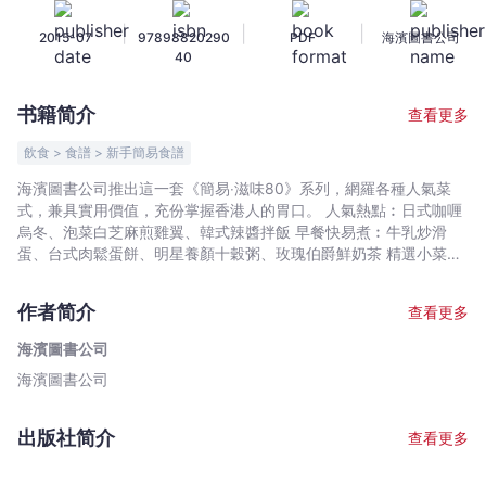
(1)
|
|
|
2015-07
97898820290
PDF
海濱圖書公司
-
40
海
濱
书籍简介
查看更多
圖
書
飲食 > 食譜 > 新手簡易食譜
公
海濱圖書公司推出這一套《簡易‧滋味80》系列，網羅各種人氣菜
司
式，兼具實用價值，充份掌握香港人的胃口。 人氣熱點︰日式咖喱
-
烏冬、泡菜白芝麻煎雞翼、韓式辣醬拌飯 早餐快易煮︰牛乳炒滑
文
蛋、台式肉鬆蛋餅、明星養顏十穀粥、玫瑰伯爵鮮奶茶 精選小菜︰
菠蘿蜜辣子鴨胸、檸蜜爆鱔、蟶子炒韭黃、XO醬雞軟骨 簡單2人菜
宇
式︰親子丼、燒鴨冬瓜粒泡飯、鮮茄肉醬燴扁意粉 素食︰紅菜頭黑
宙
作者简介
查看更多
醋沙律、藜麥芒果辣沙律、南乳露筍銀杏炒鮮淮山 簡易靚湯︰節瓜
｜
鹹蛋瘦肉湯、海底椰雪耳湯、清補涼煲螺頭 免焗甜品︰木瓜燉鮮
海濱圖書公司
Bookniverse
奶、桂花銀杏芋泥、咖啡凍、蒸香蕉蛋糕、芒果糯米糍 超過七成食
海濱圖書公司
譜都附有步驟圖，同時透過問答形式講解製作秘訣，並有1-2款食材
介紹，講解選材心得及處理方法等。
出版社简介
查看更多