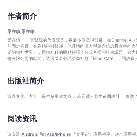
耐」!? 【朋友】 在朋友面前表現太憂愁，真的會令人生厭嗎？ ★ 痛過看得見的傷，你心裡那些看不見的疤 不希望
鬱
被人討厭，但處心積慮的結果是逐漸對自己失去信心；在家中處處退
與
作者简介
屢換工作也未見改善；情感上全心付出，非但得不到等值關懷，甚至換來貶低和暴力…… 你是
焦
壞，讓細膩、敏感的你不斷「內傷」？久而久之，它們成了一碰就痛
慮，
得天翻地覆。 難道，除了等待世界與他人的溫柔善良，我們真的束手無策了嗎？ 不，當然不。 ★ 擁抱「內心痛
梁在鎮,梁在雄
找
點」，給自己多一點溫柔 其實，許多煩惱之所以狀似難解，都是
梁在鎮 真醫院的代表院長，身兼多個電視節目，如Channel A〈隘路夫婦〉、MBN〈Dongchimi〉、Story On〈Let Me In〉
解難題的關鍵，全部都在我們自己的心中——重點只在於，該如何正確地找到它。 有時候，想要獨自
到
的固定嘉賓，身為精神科醫師，他具體的處方與蘊含信念且直率的言談
——不過別擔心，本書蒐羅了韓國頭號精神健康科醫師‧梁在鎮與梁
痛
弟的精神世界」，用精神科的觀點解釋了各式各樣的社會議題，致力於改
在書中你可以看到兩位醫師對家庭、感情、職場、交友等煩惱所提供
點，
份有限公司的顧問，透過匿名心理諮商社群「Mind Café」，讓
的詳細解說和應對。他們的實際解方與生活新視角，會引導你重新傾
韓華等大企業，以及釜山、世宗等地方自治區積極舉辦演講。 從亞洲大學醫學系畢業後，他在東大學願擔任精神健康醫學專
正
本書特色 ★ 韓國網路書店YES24，讀者9.3星大好評 ★ 30萬人有感共鳴，韓國頭號精神科醫師「梁氏兄弟」的心靈健
科醫生，並取得東大碩士學位。他以衛生福利部指定酒精疾患專門醫
視
康指南 ★ 線上諮商所「Mind Café」，90萬人最苦惱的話
是韓國中毒精神醫學會的終身會員。另外他也是衛生福利部指定的癌
場、人際、未來……給人生各領域煩惱的身心處方箋 【金句搶先看】 ○ 用一個人的犧牲換來的和睦，不是真正的和睦。
出版社简介
內
《被製造出來的疾病（暫譯）》、《女人靠什麼生活（暫譯）》。 梁在雄 真醫院代表院長，Channel A〈Heart Signal〉上一
○ 千萬不可以愛到討厭自己！ ○ 怒氣，是一種必要時需要被
心
季與心理分析脫口秀tvN〈秘密花園〉的固定嘉賓，他用敏銳的心
首先必須要經濟獨立。 ○ 來自他人的負面評價，並不代表那就
的
之外，他也以固定嘉賓和嘉賓的身份受邀出演MBC的〈星星閃耀的夜晚
方舟文化「方舟」是生命承載之舟； 為延續人類生命而設計！ 象徵
○ 因為愛而感受到焦慮不安是很正常的事。 ○ 絕對不可以忽
〈非首腦會談〉、以及TV朝鮮的〈愛情呼叫中心〉等節目，受到許多觀
求
處，反而可能使關係惡化。 ○ 分享快樂，快樂就會加倍；分享
共同創辦人，為了讓每個來到「Mind Café」的人都可以踏出第
救
他藉由在Mind Café收到的故事為基礎，在YouTube頻道「梁
訊
阅读资讯
以一位人生前輩的角色，傳遞最實際的建議。 他畢業於全羅北道大學醫學系，並在亞洲大學醫院取得精神健康醫學專科醫師
號
資格。他是大韓醫師協會的正式會員，也是韓國中毒精神醫學會與大
-
宣傳大使，對增進韓國國民精神健康做出貢獻，並獲得外界認可，榮
请安装
Android
和
iPad/iPhone
「文宇宙」应用程序。这个应用程