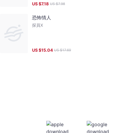
US $
7.18
US $
7.98
恐怖情人
探員X
US $
15.04
US $
17.69