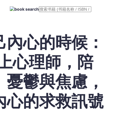
己內心的時候：
線上心理師，陪
、憂鬱與焦慮，
內心的求救訊號