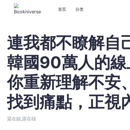
首页
分类
連我都不瞭解自
連
我
都
韓國90萬人的
不
瞭
解
你重新理解不安
自
己
內
找到痛點，正視
心
的
時
梁在鎮,梁在雄
候：
韓