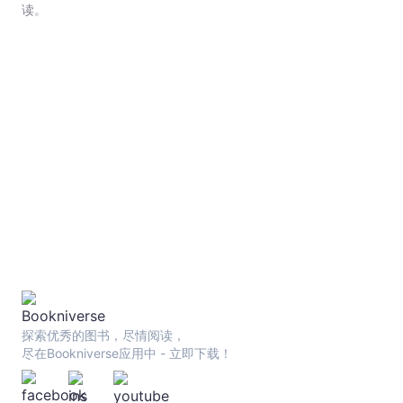
梁
读。
在
鎮,
梁
在
雄
-
文
宇
宙
｜
Bookniverse
探索优秀的图书，尽情阅读，
尽在Bookniverse应用中 - 立即下载！