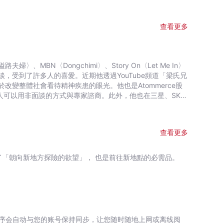
讓，卻依然被情緒勒索，沒人感謝；職場上備受責難、找碴，
查看更多
不是也常感覺這個世界對你太
的疤，而你的生活開始被不斷滋長的焦慮、憂鬱、恐慌情緒搞
「不夠瞭解自己內心」所造成的。而前進所想要之未來跟化
找到內心解方頗為困難
，受到了許多人的喜愛。近期他透過YouTube頻道「梁氏兄
在雄，令90萬人受用無窮，最專業的醫學／心理學處方。
變整體社會看待精神疾患的眼光。他也是Atommerce股
的生活改善方針；以及對憂鬱症、焦慮症、恐慌症等精神疾患
許多人可以用非面談的方式與專家諮商。此外，他也在三星、SK、
聽內心的求救訊號，擁抱內心痛點，還給自己尊重與溫柔。
院的真醫院代表院長的身分，擔任專科醫院協會宣傳理事，也
題一網打盡 ★ 不灌雞湯，只求實用！自尊、家庭、戀愛、職
症預防宣傳大使，還因為這項功勞獲頒總統表揚獎。合著有
查看更多
傳遞給對方的情緒。 ○ 如果想要達到情緒上的獨立，
理分析與思慮深遠的談吐，徹底改變了精神科醫師的形象。除此
是「你」。 ○ 為了提升自尊，切斷不好的關係也很重要。
〉和〈全知干涉視角〉、KBS的〈演藝家仲介〉、JTBC的
了「朝向新地方探險的欲望」， 也是前往新地點的必需品。
視內心所發出的求救信號。 ○ 太長時間跟家人一起相
眾的喜愛。同時他也是Atommerce股份有限公司的理事兼
悲傷，悲傷就會減半。
一步，依照每個人的故事接受正確的實質治療，他更是不遺餘力。
氏兄弟的精神世界」以專家的角色，仔細地提供心理處方箋，同時也
韓小兒青少年精神醫學會終身會員。同時他也是預防兒童虐待
獲兩次衛生部長官表揚。著書有《今天的心情（暫譯）》。
序会自动与您的账号保持同步，让您随时随地上网或离线阅