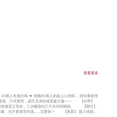
查看更多
愛焦慮是正常的，三步驟讓自己不失控毀關係。 【關注】
奉獻，也不要落荒而逃……怎麼做？ 【家庭】 親人情緒勒
愛到討厭自己。 【未來】 找到夢想路途的關鍵，竟是「忍