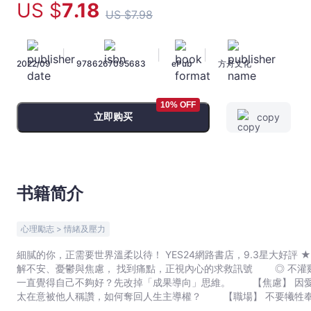
US $
7
.18
國
US $
7
.98
90
萬
|
|
|
人
2022/09
9786267095683
ePub
方舟文化
的
線
10% OFF
上
立即购买
copy
心
理
師，
陪
书籍简介
你
重
新
心理勵志 > 情緒及壓力
理
細膩的你，正需要世界溫柔以待！ YES24網路書店，9.3星大好評 ★ 30萬人有感共鳴 ★ 韓國90萬人的線上心理師， 陪你重新理
解
解不安、憂鬱與焦慮， 找到痛點，正視內心的求救訊號 ◎ 不灌雞湯、只求實用，梁氏兄弟的溫柔處方箋—— 【自尊】
不
一直覺得自己不夠好？先改掉「成果導向」思維。 【焦慮】 因
安、
太在意被他人稱讚，如何奪回人生主導權？ 【職場】 不要犧牲
憂
索，你該做的第一件事是經濟獨立!? 【戀愛】 該走了，如果你