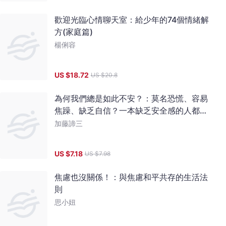
歡迎光臨心情聊天室：給少年的74個情緒解
方(家庭篇)
楊俐容
US $
18.72
US $
20.8
為何我們總是如此不安？：莫名恐慌、容易
焦躁、缺乏自信？一本缺乏安全感的人都在
看的書
加藤諦三
US $
7.18
US $
7.98
焦慮也沒關係！：與焦慮和平共存的生活法
則
思小妞