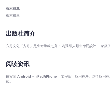
就完蛋了。」 追求理想不自滿，自我反省、向上鞭策從不妥協……做人做事努力不懈，盡善盡美不容馬虎……深得信賴，從不
出
令人失望，不做「不該做」的事…… 以上這些，是你的心聲與寫照嗎？如果「自律、完美、獨立、成熟、親切」是你所追求與
根本裕幸
來
嚮往，並且自認為此良善目標而「不自滿於現狀，不斷自我成長」。相信，你
根本裕幸
的
有太多事難盡如人願，使兢兢業業的你常感「疑惑、不安、壓抑、無
值；但同時也厭惡著自身的脆弱與不足——你不斷檢討誤犯的錯，哀怨無法像某些
-
多時候，不是你不夠好、辦不到，而是你過度認真拚命、嚴以律己，反而忽視
根
好壞，幸福從解放內心開始 「不要再對自己過度期待——你知
出版社简介
本
命堅持，告訴自己「我做得到」？希望你能按下「暫停鍵」，因為你的心早
裕
己這麼大壓力？你這不是已經超載了嗎？」 你給自己的工作量和
方舟文化「方舟」是生命承載之舟； 為延續人類生命而設計！ 象徵
幸
要滿出來的小貨車，已經開得歪歪扭扭了…… 「你打算把自己逼到什麼程度？你以為自己是無敵的嗎？」 或許你真的
「很強」，但當你已經把自己逼得七葷八素，希望你適可而止，這是在自我霸凌。 「請承認自己快撐
-
自己沒事嗎？」 明明已經到達臨界點了，你卻還在逼自己硬撐！
文
本不是沒事好嗎？ 「好累時就應該說好累，你的心已經在哀嚎了不是嗎？」 都累成這樣了，幹嘛還硬撐？幹嘛還繼續折
阅读资讯
宇
磨自己呢？你有聽見內心的哀嚎嗎？請好好傾聽內心的聲音。 ★ 你已經夠好，只差對自己不夠好 本書作者「根本裕幸」
宙
跟許多讀者（你）一樣，都是嚴以律已、寬以待人的好人代表。你們
｜
明具有令人稱羨的魅力與價值，卻不願肯定自己；明明深獲旁人信賴，自己卻完全感受不
请安装
Android
和
iPad/iPhone
「文宇宙」应用程序。这个应用程
質疑、限制自己——這是多麼可惜啊！ 本書便是專為如此優秀卻無法自滿的你而寫。根本心理師藉由多年諮商經驗，和自己
读。
Bookniverse
身體力行的「懶散練習」，終於解開嚴以律己者共有的「心魔」，學會「
從心理學角度剖析嚴以律己的實際案例，並介紹解壓思考、放過自己
書，你將能明顯感受到內心的變化、找回內心真正的想望。 現在，就讓超人氣心理諮商師，帶你走回人生幸福之道！ 本書特
色 ★ 系列作熱賣30萬部！諮詢、講座大排隊！日本超人氣心理師，親身實踐的「自我鬆綁」技巧。 ★ 教你真正理解內
心、適時放過自己，停止高壓的「自我霸凌」，重拾幸福人生。 ★ 擺脫「他人本位」壓抑視角，從「自我」出發，找回個性