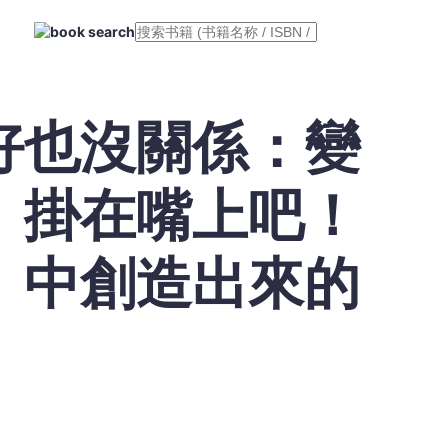
好也沒關係：變
」掛在嘴上吧！
」中創造出來的