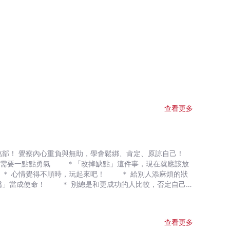
查看更多
」這件事，現在就應該放
＊ 心情覺得不順時，玩起來吧！ ＊ 給別人添麻煩的狀
嬌」當成使命！ ＊ 別總是和更成功的人比較，否定自己
偷懶！你可以再混一點！真的！ ＊ 別再逞強，「認輸」
捨棄「判斷好壞」這件事 ★ 你的「不幸
氣。」 「我工作做得還不錯，生活也過得還可以，為什麼
查看更多
不到，真是有夠爛！」 「我還不行，還差得遠，要是鬆懈