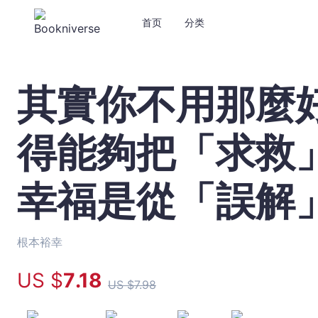
首页
分类
其實你不用那麼
其
實
你
得能夠把「求救
不
用
那
幸福是從「誤解
麼
好
也
沒
根本裕幸
關
US $
7
.18
係：
US $
7
.98
變
得