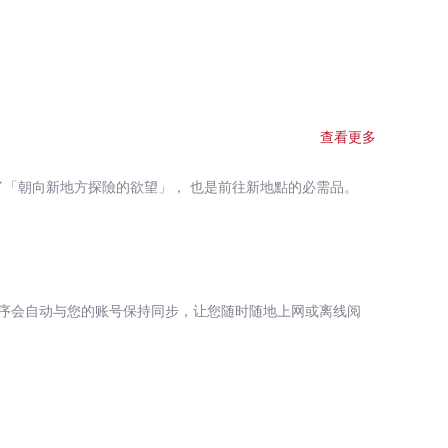
一定是個非常認真且優秀的人。 然而，生活中
力」……。高壓、不快樂的生活，讓你為自己的付出感到不
人那般耀眼成功……。 其實，你搞錯了！很
了自己的真心，誤成作繭自縛了！ ★ 感受無分
道那樣會讓你崩潰嗎？」 明明就已經快崩潰了，卻還在拚
查看更多
已到達極限，無法回應你的期待了。 「幹嘛給自
壓力是不是明顯太過了？現在的你活像是一部超載到貨物就
了「朝向新地方探險的欲望」， 也是前往新地點的必需品。
不住了！難道你還想騙
你想騙自己沒事的心情可以理解，但根本不是這樣好嗎？根
從旁人的眼光看來——明明已經很努力了，卻不認可自己；明
到……。 明明很優秀，卻不斷打壓、
序会自动与您的账号保持同步，让您随时随地上网或离线阅
對自己好一點」，並能張弛有度地過生活。 書中將
的具體方法。書中每個單元皆會附上簡單的鬆綁練習，讀完本