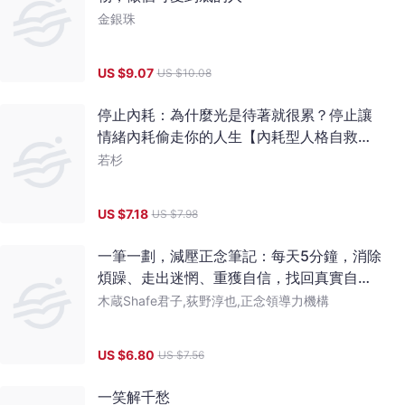
金銀珠
US $
9.07
US $
10.08
停止內耗：為什麼光是待著就很累？停止讓
情緒內耗偷走你的人生【內耗型人格自救小
本本】
若杉
US $
7.18
US $
7.98
一筆一劃，減壓正念筆記：每天5分鐘，消除
煩躁、走出迷惘、重獲自信，找回真實自我
的書寫魔法
木蔵Shafe君子,荻野淳也,正念領導力機構
US $
6.80
US $
7.56
一笑解千愁