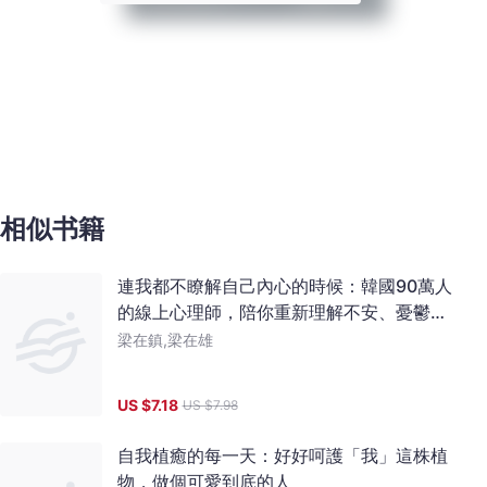
相似书籍
連我都不瞭解自己內心的時候：韓國90萬人
的線上心理師，陪你重新理解不安、憂鬱與
焦慮，找到痛點，正視內心的求救訊號
梁在鎮,梁在雄
US $
7.18
US $
7.98
自我植癒的每一天：好好呵護「我」這株植
物，做個可愛到底的人