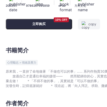
|
|
|
能
2023/01
9786267095959
ePub
方舟文化
夠
把
「求
10% OFF
立即购买
copy
救」
掛
在
嘴
上
书籍简介
吧！
幸
心理勵志 > 情緒及壓力
福
原來我，一直拚了命地做著 「不做也可以的事」…… 系列作熱賣30萬部！ 覺察內心重負與無助，學會鬆綁、肯定、原諒自己！
是
放過自己才是通往幸福的捷徑—— 然而鬆綁你的心，其實也需要一點點勇氣 ＊「改掉缺點
從
棄去做！ ＊「不得不做的事」，其實就是「可以不做的事」 
「誤
況發生時，記得道謝就好 ＊ 現在起，將「向人拜託、求助、撒
解」
＊ 接受「無能為力」吧，只要做做得到的事就好 ＊ 你可以
中
才是相處的真智慧 ＊ 丟掉無度的「信念」，別讓它成為你的絆腳石 ＊ 
福」，恐怕是因為對自己太過嚴苛吧？ 「總是沒辦法好好喘口
創
作者简介
總覺得人生好苦？！」 「這些事不是很基本的嗎？我為什麼做
造