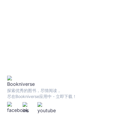
及他人的愛與尊重。 【鬆綁內心‧重點搶先看】 ○ 好好做自己、尊重自己的心情、該拜託別人的事就拜託別人。 ○
當你不自覺把「幸福」的標準提高後，你就不會容許自己有幸福的感
挑戰夢想的人。 ○ 「不做不行」通常就是「不想做」。 ○ 
目光為主的「他人本位」生活。 ○ 「盡力而為」的意識，就是
己的人，有可能幸福嗎？ ○ 如果你全面否定自己的價值與成果，
失去自信。 ○ 恐懼」具有爆發力，但沒有續航力。「愛」沒有
確實如此，就承認吧！ ○ 忽略情緒，以思考為優先，換來的就
強，就會接收不到愛。 ○ 律己甚嚴的人，字典裡往往漏掉了「
探索优秀的图书，尽情阅读，
尽在Bookniverse应用中 - 立即下载！