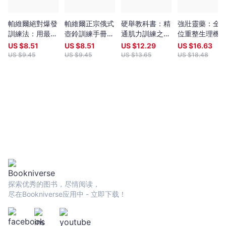
法。
-
帕維爾絕對爆發
帕維爾正宗俄式
硬舉教科書：精
強壯靈藥：全
帕
訓練法：用最少
壺鈴訓練手冊：
通肌力訓練之王
位重整生理機
維
的動作、最俐落
蘇聯特種部隊教
的知識、方法和
能、延長強壯
US $
8.51
US $
8.51
US $
12.29
US $
16.63
爾‧
的練法，給你最
官，海豹部隊與
奧義
峰的個人健身
US $
9.45
US $
9.45
US $
13.65
US $
18.48
塔
大的成效
CIA特聘專家，
畫
完整傳授用壺鈴
索
就練到超級強壯
林
的戰鬥民族訓練
-
法
文
宇
宙
｜
Bookniverse
探索优秀的图书，尽情阅读，
尽在Bookniverse应用中 - 立即下载！