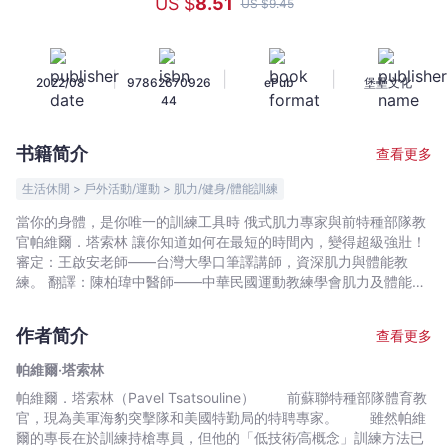
US $
8
.51
US $
9
.45
戰
士
訓
|
|
|
2022/08
97862670926
ePub
堡壘文化
練
44
法：
俄
书籍简介
查看更多
式
訓
生活休閒 > 戶外活動/運動 > 肌力/健身/體能訓練
練
當你的身體，是你唯一的訓練工具時 俄式肌力專家與前特種部隊教
大
官帕維爾．塔索林 讓你知道如何在最短的時間內，變得超級強壯！
師，
審定：王啟安老師——台灣大學口筆譯講師，資深肌力與體能教
傳
練。 翻譯：陳柏瑋中醫師——中華民國運動教練學會肌力及體能丙
級；怪獸訓練肌力及體能B級教練 「首刷限量優惠」 SBD Taiwan
授
特別優惠，滿千折抵200元商品折扣碼 為什麼是徒手訓練？因為，
你
作者简介
查看更多
隨時隨地都能做。 如果您是為了尋找另一種漫無目的訓練歷程，讓
只
自己在無限反覆的伏地挺身與仰臥起坐之間感到肌肉充血、痠疼，
帕維爾‧塔索林
用
那麼您來錯地方了。徒手戰士訓練法要的是肌力，結案。 長期刻苦
帕維爾．塔索林（Pavel Tsatsouline） 前蘇聯特種部隊體育教
自
訓練的真男人就算進不了健身房，也不會屈就於高反覆訓練的。 這
官，現為美軍海豹突擊隊和美國特勤局的特聘專家。 雖然帕維
是事實，真正可觀的肌力只能透過高阻力、低反覆次數的鍛鍊來取
體
爾的專長在於訓練持槍專員，但他的「低技術∕高概念」訓練方法已
得，這樣的鍛鍊帶來極高的肌肉張力。 《帕維爾徒手戰士訓練法》