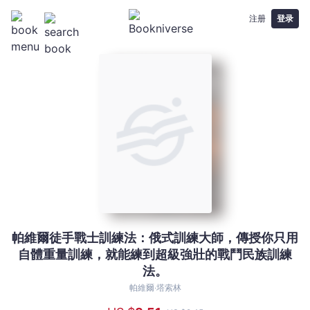
注册
登录
帕維爾徒手戰士訓練法：俄式訓練大師，傳授你只用
帕
自體重量訓練，就能練到超級強壯的戰鬥民族訓練
維
法。
爾
徒
帕維爾‧塔索林
手