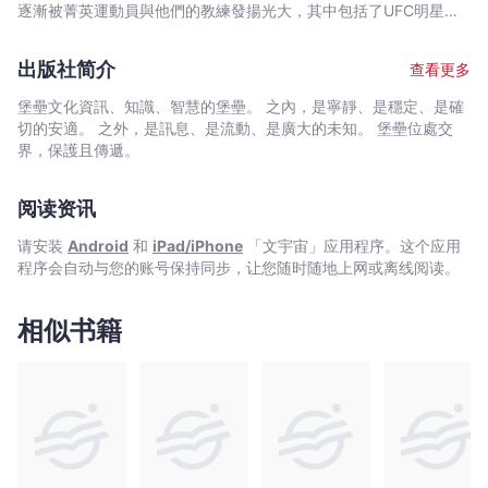
重
逐漸被菁英運動員與他們的教練發揚光大，其中包括了UFC明星
即將向您呈現，如何選擇最合適的自身體重訓練動作來挑戰極限，
量
喬．勞松（Joe Lauzon）、女子200公尺世界紀錄保持者艾莉森．
這難度將會使你一組之內只能勉強做幾下而已。我們將透過改變四
訓
費利克斯（Allyson Felix）和有史以來最強的健力三項總合紀錄保持
肢的槓桿作用與重心分布，來提升或降低難度。如果標準伏地挺身
出版社简介
查看更多
者唐尼．湯普森（Donnie Thompson）。 帕維爾是肌力訓練書
練，
對你來說很容易，請試試單手伏地挺身；如果單手伏地挺身也不成
籍的暢銷作者，其著作包括了《帕維爾徒手戰士訓練法》《帕維爾
問題，接著請將下肢抬高，我相信你懂的。街頭健身玩家就是藉由
就
堡壘文化資訊、知識、智慧的堡壘。 之內，是寧靜、是穩定、是確
正宗俄式壺鈴訓練手冊》《帕維爾硬派腹肌訓練法》《Easy
這樣的進退階方法來調整難易度。例如，如果單手伏地挺身對您來
切的安適。 之外，是訊息、是流動、是廣大的未知。 堡壘位處交
能
Strength》等書。 2001年，帕維爾的公司和Dragon Door公司
說太困難，那可以調高手部高度來降低難度。 徒手戰士教條： 用無
界，保護且傳遞。
練
合夥將俄式壺鈴引入西方世界，並且推出了壺鈴講師課程RKC，而
窮盡的高反覆動作將肌肉搞到力竭，無法鍛鍊出肌力；施予肌肉大
到
這現在已經是業界的黃金標準
量張力才可以。 要誘發出高肌肉張力，高阻力是其中一個條件，另
阅读资讯
超
外一個則是全神貫注在肌肉收縮上。 透過刻意製造不利的槓桿作用
和四肢之間的重量分配，即可在沒有大重量器材的情況下製造出高
級
请安装
Android
和
iPad/iPhone
「文宇宙」应用程序。这个应用
阻力。 透過少數幾個高阻力、低反覆、全身性鍛鍊動作，即可獲得
強
程序会自动与您的账号保持同步，让您随时随地上网或离线阅读。
最佳的肌力增長。徒手戰士訓練課表僅包含兩個段練動作：單腳深
壯
蹲與單手伏地挺身，這兩個動作等同於自身體重的健力鍛鍊。 肌力
的
訓練是一種技術，必須把訓練視為練習而非只是健身。您將會日復
相似书籍
戰
一日地練習，您將會專注於最大肌肉張力，您將完全避免肌肉疲勞
與力竭。 產生張力的技術，是變強壯最重要的一件事，遠比肌肉量
鬥
的增長重要多了。 源自傳統武術的高張力技巧，會使你的肌肉更緊
民
繃，進而使您變得更強壯。
族
訓
練