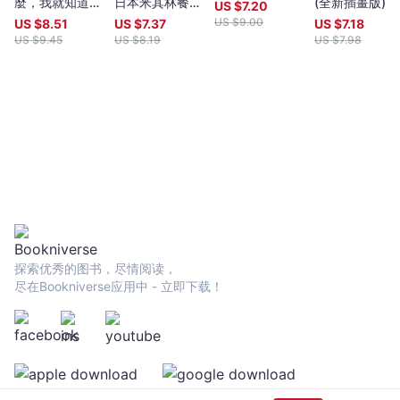
麼，我就知道你
日本米其林餐廳
(全新插畫版)
US $
7.20
是誰：吃速食長
擄獲人心的好服
US $
9.00
US $
8.51
US $
7.37
US $
7.18
大的一代不知道
務,好食趣,好創
US $
9.45
US $
8.19
US $
7.98
的食物真相
意
探索优秀的图书，尽情阅读，
尽在Bookniverse应用中 - 立即下载！