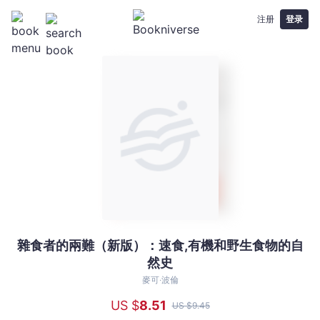
注册
登录
雜食者的兩難（新版）：速食,有機和野生食物的自
雜
然史
食
者
麥可‧波倫
的
US $
8
.51
US $
9
.45
兩