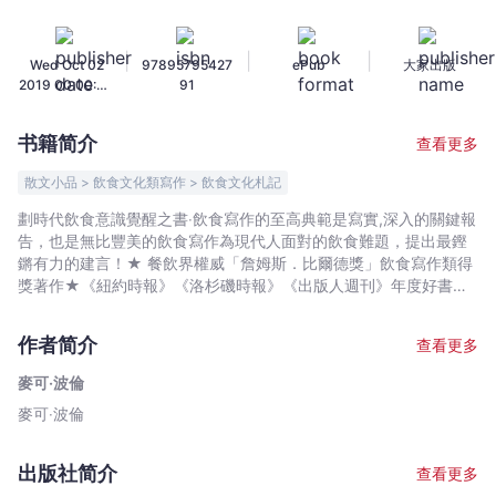
難
（新
|
|
|
Wed Oct 02
97895795427
ePub
大家出版
版）：
2019 00:00:00
91
速
GMT+0000
食,
(Coordinated
书籍简介
查看更多
Universal
有
Time)
機
散文小品 > 飲食文化類寫作 > 飲食文化札記
和
劃時代飲食意識覺醒之書‧飲食寫作的至高典範是寫實,深入的關鍵報
野
告，也是無比豐美的飲食寫作為現代人面對的飲食難題，提出最鏗
生
鏘有力的建言！★ 餐飲界權威「詹姆斯．比爾德獎」飲食寫作類得
食
獎著作★《紐約時報》《洛杉磯時報》《出版人週刊》年度好書
★《華盛頓郵報》,《西雅圖時報》,《芝加哥論壇報》等眾多媒體好
物
評推薦我們所倚賴的工業社會，正是讓人類生病的飲食源頭！美國
的
作者简介
查看更多
飲食界的良心與革命者麥可．波倫揭開餐桌上的陷阱，追索每日的
自
飲食選擇，如何決定你與世界的未來！吃，還是不吃？這是21世紀
麥可‧波倫
然
雜食性動物的兩難。肉食動物吃肉，草食性動物吃草，而人類作為
麥可‧波倫
史
雜食性動物，到底要吃什麼？要選擇吃穀飼牛還是草飼牛？有機蘋
果還是傳統蘋果？該購買野生魚還是養殖魚？該吃低卡布丁或代糖
-
餅乾嗎？封殺澱粉類食物的減肥法到底對不對？數百萬年來，人類
麥
出版社简介
查看更多
已把對食物的嘗試，融合成一套套飲食禁忌,儀式和食譜，讓我們避