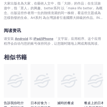
可‧
開有害的食物，攝取有益的食物，免去雜食者進食上的難題。人類
大家出版名為大家，在藝術人文中，指「大師」的作品；在生活旅
波
也透過飲食，將自然界的物質轉化成我們的身體與心智，讓人類自
遊中，指「眾人」的興趣。better系列 以「make life better」為概
倫
己與萬物共享一切關連。然而，20世紀後半，在工業化食品和不成
念。出版這些作者用一生的熱情澆灌的同一株樹，看這些主題成為
熟營養學的推波助瀾下，人類創造了新的食物鏈。餐桌上的食物與
-
怎樣勃發的生命。Art系列 為台灣讀者引進國際大師級的作品。IN系
其源頭越離越遠，而人類則萎縮在工業化食物鏈的末端，喪失與自
列 用
文
然之間的原始記憶，更無從判斷哪些食物該吃，重新面對雜食者的
宇
阅读资讯
難題。麥可．波倫為了「完整了解一頓餐食的因果關係」，以記者
宙
的追獵精神，沿著現代人主要三條食物鏈：工業化食品,有機食物和
请安装
Android
和
iPad/iPhone
「文宇宙」应用程序。这个应用
｜
野生食物，從產地一路追蹤到餐桌。他深入農場,研發室,養殖場,加
程序会自动与您的账号保持同步，让您随时随地上网或离线阅读。
工場到賣場，親身觀察與訪談，如偵探般揭開現代食品的面貌。這
Bookniverse
是深度的調查報導，是趣味的科普作品，更是優美的自然文學。越
了解飲食，才能越享受飲食。解開雜食者的兩難，從目擊真相，重
相似书籍
新思考人類與自然的關係開始。
告訴我你吃什
日本好食力：
搣時的餐桌
餐桌上的日本