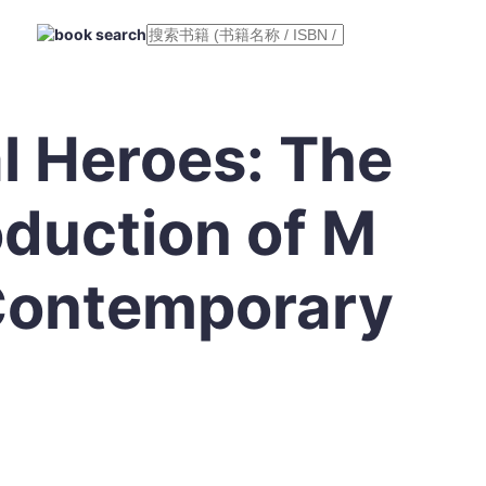
l Heroes: The
oduction of M
 Contemporary