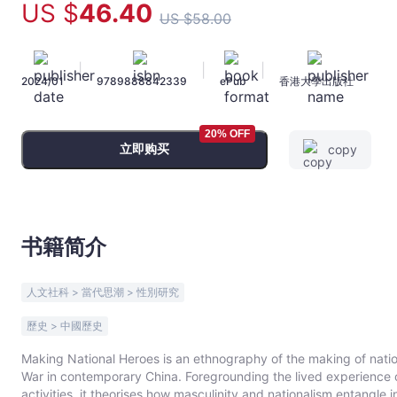
US $
46
.40
Lin
US $
58
.00
-
文
|
|
|
宇
2024/01
9789888842339
ePub
香港大學出版社
宙
｜
20% OFF
Bookniverse
立即购买
copy
书籍简介
人文社科 > 當代思潮 > 性別研究
歷史 > 中國歷史
Making National Heroes is an ethnography of the making of nati
War in contemporary China. Foregrounding the lived experienc
activities, it theorises how masculinity and nationalism entangle i