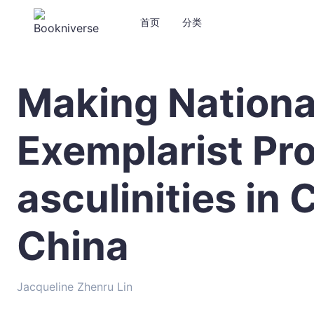
首页
分类
Making Nationa
Making
National
Heroes:
Exemplarist Pr
The
Exemplarist
Production
asculinities in
of
Masculinities
in
China
Contemporary
China
-
Jacqueline Zhenru Lin
Jacqueline
Zhenru