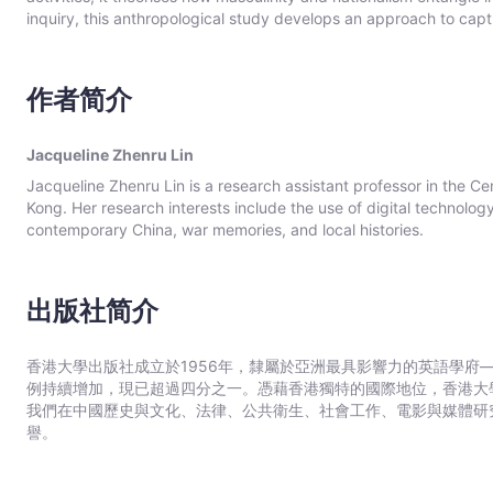
inquiry, this anthropological study develops an approach to captu
of hegemonic masculinities. It adds a gender perspective to stu
men’s cross-cultural significance in defining masculinities. Researc
anthropology, feminist methodology, China studies, and memory st
作者简介
Jacqueline Zhenru Lin
Jacqueline Zhenru Lin is a research assistant professor in the Ce
Kong. Her research interests include the use of digital technolog
contemporary China, war memories, and local histories.
出版社简介
香港大學出版社成立於1956年，隸屬於亞洲最具影響力的英語學府
例持續增加，現已超過四分之一。憑藉香港獨特的國際地位，香港大
我們在中國歷史與文化、法律、公共衛生、社會工作、電影與媒體研
譽。