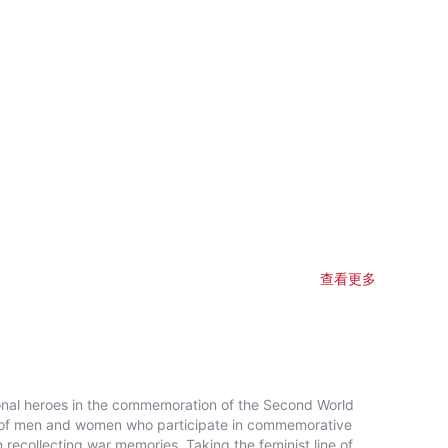
查看更多
onal heroes in the commemoration of the Second World
e of men and women who participate in commemorative
n recollecting war memories. Taking the feminist line of