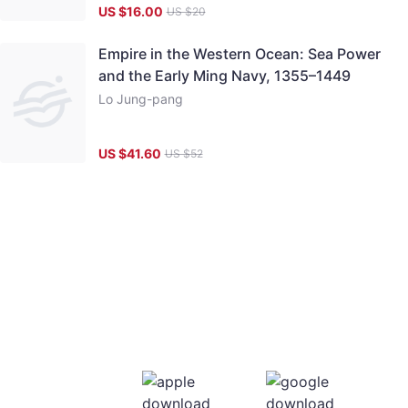
US $
16.00
US $
20
Empire in the Western Ocean: Sea Power
and the Early Ming Navy, 1355–1449
Lo Jung-pang
US $
41.60
US $
52