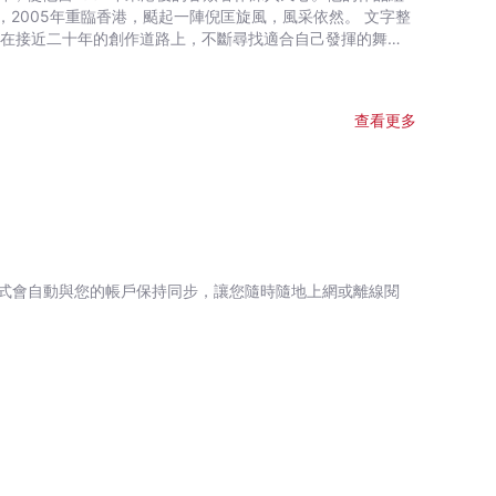
05年重臨香港，颳起一陣倪匡旋風，風采依然。 文字整
發現最愛還是寫小說，因為筆下一字一句都能原汁原味送到讀者
童話夢工場》小說系列廣受小讀者歡迎，長踞暢銷書榜。 繪
查看更多
畫藝術教材——香港生產力促進局製作）,《大偵探福爾摩斯》
式會自動與您的帳戶保持同步，讓您隨時隨地上網或離線閱