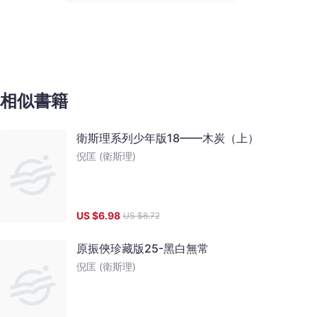
相似書籍
衛斯理系列少年版18——木炭（上）
倪匡 (衛斯理)
US $
6.98
US $
8.72
原振俠珍藏版25-黑白無常
倪匡 (衛斯理)