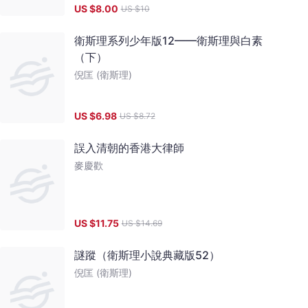
US $
8.00
US $
10
衛斯理系列少年版12——衛斯理與白素
（下）
倪匡 (衛斯理)
US $
6.98
US $
8.72
誤入清朝的香港大律師
麥慶歡
US $
11.75
US $
14.69
謎蹤（衛斯理小說典藏版52）
倪匡 (衛斯理)