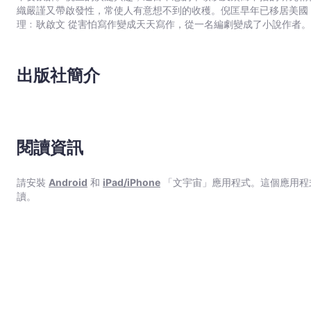
織嚴謹又帶啟發性，常使人有意想不到的收穫。倪匡早年已移居美國，20
理﹕耿啟文 從害怕寫作變成天天寫作，從一名編劇變成了小說作者。在接近二十年的創作道路上，不斷尋找適合自己發揮的舞
台。寫過電影,電視,動畫,漫畫劇本，當過動漫公司創作總監。後來
面前，格外親切。擅長寫幽默有趣的故事，其作品《特務喜羊羊》,《
畫﹕余遠鍠 從事多年漫畫工作。著名作品有﹕《數碼暴龍》（改編自日本著名動畫,行銷全球數十個國家）,《妖怪總動員》（入選
出版社簡介
2005年第二屆書叢榜十本好書之一）,《動夢成真》（中學電影動
（全港最受歡迎圖畫故事系列，連續多次打入各大暢銷書排行榜）。
閱讀資訊
請安裝
Android
和
iPad/iPhone
「文宇宙」應用程式。這個應用程
讀。