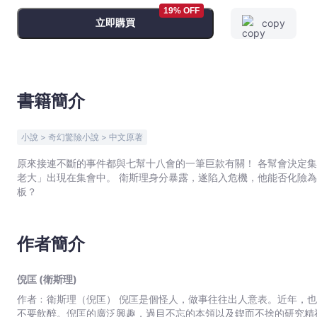
（下）
19% OFF
立即購買
copy
-
倪
匡
(衛
斯
書籍簡介
理)
-
小說 > 奇幻驚險小說 > 中文原著
文
宇
原來接連不斷的事件都與七幫十八會的一筆巨款有關！ 各幫會決定集會討論巨款日後用途，衛斯理喬裝參加集會，江湖奇人「白
老大」出現在集會中。 衛斯理身分暴露，遂陷入危機，他能否化險為夷？刻有藏寶地址的二十一塊鋼板丟失，究竟是誰拿走了鋼
宙
板？
｜
Bookniverse
作者簡介
倪匡 (衛斯理)
作者﹕衛斯理（倪匡） 倪匡是個怪人，做事往往出人意表。近年，也許現在還是，他宣布了「戒酒」，但定義是酒可照飲，不過
不要飲醉。倪匡的廣泛興趣，過目不忘的本領以及鍥而不捨的研究精神