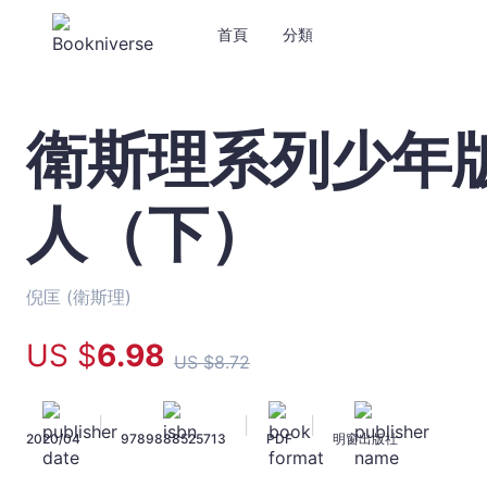
首頁
分類
衛斯理系列少年版
衛
斯
理
人（下）
系
列
少
年
倪匡 (衛斯理)
版
11
US $
6
.98
US $
8
.72
——
地
底
|
|
|
2020/04
9789888525713
PDF
明窗出版社
奇
人