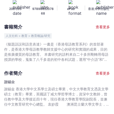
語
|
|
|
2001/05
97898822078
ePub
香港大學出版社
意
68
表
達
書籍簡介
查看更多
-
謝
人文社科 > 教育 > 教育概論/研究
錫
《擬題語誤和語意表達》一書是《香港母語教育系列》的首部著
金
作，是香港大學母語教學教師支援中心的研究和實踐的成果，目的
-
是推廣優質的母語教育。 本書研究的語料來自二十多所剛轉用母語
文
授課的學校，蒐集了八千多道的初中各科試題，運用“中介語”和“轉
換”理論，作語誤分析研究，研究結果充分反映了剛轉用母語授課的
宇
初中教師的擬題語文水平。本書旨在找出教師擬題時的語誤類別,成
宙
作者簡介
查看更多
因和改善方法，並探究“粵普中介語”和“英中轉換”的語言現象。 本書
｜
研究語料都來自學校，配合嚴謹的研究法，可說學術和實用價值兼
謝錫金
Bookniverse
備。 可作為各師資培訓機構提升學員語文水平的參考教材，也可作
謝錫金 香港大學中文系學士及碩士畢業，中文大學教育文憑及文學
為校本培訓和教師閒餘的自學讀本。
碩士（教育）畢業，英國諾丁咸大學哲學博士，資深中文教師，曾
任教中學及大學接近四十年，現任香港大學教育學院副院長，並兼
任中文教育研究中心總監。 袁妙霞 澳洲昆士蘭大學文學士，曾
任教師，長期從事兒童圖書編輯工作，體會到閱讀在孩子成長和學