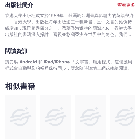
習過程中的重要性。近年致力創作，希望透過有益有趣的故事，提
出版社簡介
查看更多
高孩子的閱讀技巧和能力，並為家長和孩子們提供愉快的親子閱讀
經驗。
香港大學出版社成立於1956年，隸屬於亞洲最具影響力的英語學府
——香港大學。出版社每年出版逾三十種新書，且中文書的比例持
續增加，現已超過四分之一。憑藉香港獨特的國際地位，香港大學
出版社的書籍深入探討、審視並彰顯亞洲在世界中的角色。我們在
中國歷史與文化、法律、公共衛生、社會工作、電影與媒體研究、
藝術，以及建築與城市規劃等領域的出版物尤為享有盛譽。
閱讀資訊
請安裝
Android
和
iPad/iPhone
「文宇宙」應用程式。這個應用
程式會自動與您的帳戶保持同步，讓您隨時隨地上網或離線閱讀。
相似書籍