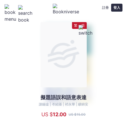
註冊
登入
繁
简
擬題語誤和語意表達
擬
題
謝錫金 |
岑紹基 |
祁永華 |
繆錦安
語
US $
12
.00
US $
15
.00
誤
和