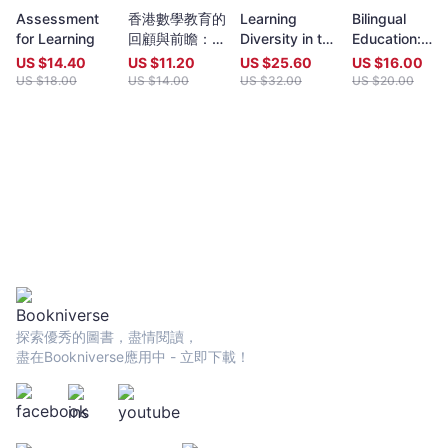
Assessment
香港數學教育的
Learning
Bilingual
for Learning
回顧與前瞻：梁
Diversity in the
Education:
鑑添博士榮休文
Chinese
Southeast
US $
14.40
US $
11.20
US $
25.60
US $
16.00
集
Classroom:
Asian
US $
18.00
US $
14.00
US $
32.00
US $
20.00
Contexts and
Perspectives
Practice for
Students with
Special Needs
探索優秀的圖書，盡情閱讀，
盡在Bookniverse應用中 - 立即下載！