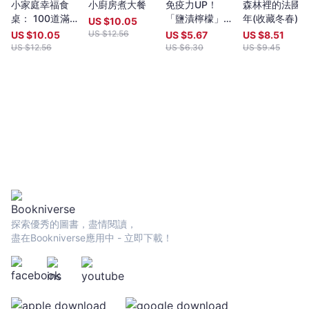
字作法，便於讀者在家製作。
式
小家庭幸福食
小廚房煮大餐
免疫力UP！
森林裡的法國
桌： 100道滿足
「鹽漬檸檬」萬
年(收藏冬春)：
鄉
US $
10.05
家人胃口的百變
能調味料活用食
十年飲食全記
US $
12.56
US $
10.05
US $
5.67
US $
8.51
村
料理
譜強勢回歸：加
錄，跟著當地
US $
12.56
US $
6.30
US $
9.45
生
速新陳代謝╳抑
下廚吃飯，以
活
制血糖上升╳排
常料理詮釋季
-
毒美肌等15大功
更迭以及法式
效80道好菜打
村生活
陳
造不易生病的體
芓
質(暢銷新版)
亮
Liang
Chen
-
文
宇
探索優秀的圖書，盡情閱讀，
宙
盡在Bookniverse應用中 - 立即下載！
｜
Bookniverse