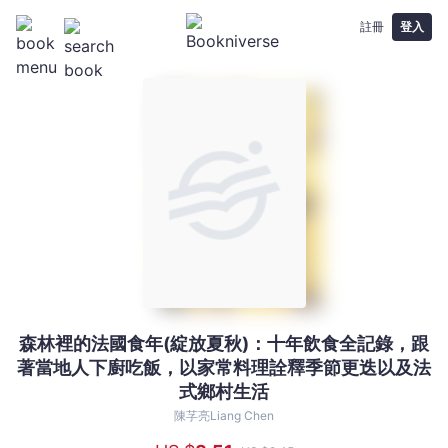
註冊
登入
森林裡的法國食年(綻放夏秋)：十年飲食全記錄，跟
森
著當地人下廚吃飯，以家常料理詮釋季節更迭以及法
林
式鄉村生活
裡
的
陳芓亮Liang Chen
法