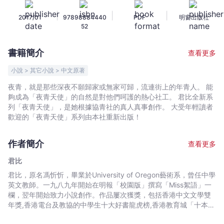
列
|
|
|
2017/01
97898884440
PDF
明窗出版社
9
52
-
誰
書籍簡介
查看更多
值
得
小說 > 其它小說 > 中文原著
付
夜青，就是那些深夜不願歸家或無家可歸，流連街上的年青人。 能
託
夠成為「夜青天使」的自然是對他們呵護的熱心社工。 君比全新系
終
列「夜青天使」，是她根據協青社的真人真事創作。 大受年輕讀者
身
歡迎的「夜青天使」系列由本社重新出版！
-
君
作者簡介
查看更多
比
君比
-
君比，原名馮忻忻，畢業於University of Oregon藝術系，曾任中學
文
英文教師。一九八九年開始在明報「校園版」撰寫「Miss絮語」一
宇
欄，翌年開始致力小說創作。作品屢次獲獎，包括香港中文文學雙
宙
年獎,香港電台及教協的中學生十大好書龍虎榜,香港教育城「十本好
｜
讀」,書叢榜「最受小學生歡迎十本好書」等。君比亦甚受中小學生