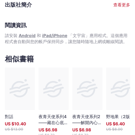
Bookniverse
歡迎，連續四年蟬聯香港教育城「我最喜愛的作家」。
出版社簡介
查看更多
閱讀資訊
請安裝
Android
和
iPad/iPhone
「文宇宙」應用程式。這個應用
程式會自動與您的帳戶保持同步，讓您隨時隨地上網或離線閱讀。
相似書籍
對話
夜青天使系列4
夜青天使系列2
野地果（2版）
——藏在心底的
——解開內心的
US $
10.40
US $
6.40
秘密
枷鎖
US $
13.00
US $
8.00
US $
6.98
US $
6.98