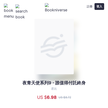
註冊
登入
夜青天使系列9 - 誰值得付託終身
夜
青
君比
天
US $
6
.98
US $
8
.72
使
系