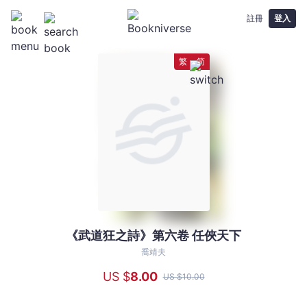
註冊
登入
繁
简
《武道狂之詩》第六卷 任俠天下
《武
道
喬靖夫
狂
US $
8
.00
US $
10
.00
之
詩》