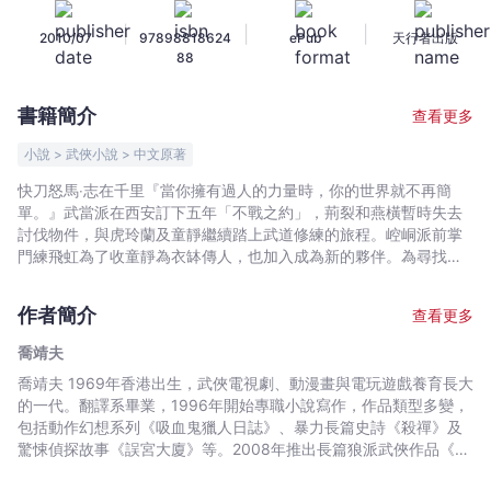
第
|
|
|
2010/07
97898818624
ePub
天行者出版
六
88
卷
任
書籍簡介
查看更多
俠
天
小說 > 武俠小說 > 中文原著
下
快刀怒馬‧志在千里『當你擁有過人的力量時，你的世界就不再簡
-
單。』武當派在西安訂下五年「不戰之約」，荊裂和燕橫暫時失去
喬
討伐物件，與虎玲蘭及童靜繼續踏上武道修練的旅程。崆峒派前掌
靖
門練飛虹為了收童靜為衣缽傳人，也加入成為新的夥伴。為尋找傳
說中的磨劍師寒石子，五人遠赴江西廬陵，途中遇到南昌甯王府的
夫
使者意欲招攬，又在暴雨夜裡與不明的獨行者交戰；抵達廬陵縣城
-
作者簡介
查看更多
後，他們更遭大群高強毒辣的神秘匪賊圍攻，對方竟然自稱「武當
文
派弟子」.........兇險萬分的戰鬥與追捕之間，荊裂燕橫巧遇一位千古
喬靖夫
宇
傳奇人物，足以影響他們的人生......狼派武俠第六幕．展開新的修行
喬靖夫 1969年香港出生，武俠電視劇、動漫畫與電玩遊戲養育長大
宙
之旅！
的一代。翻譯系畢業，1996年開始專職小說寫作，作品類型多變，
｜
包括動作幻想系列《吸血鬼獵人日誌》、暴力長篇史詩《殺禪》及
Bookniverse
驚悚偵探故事《誤宮大廈》等。2008年推出長篇狼派武俠作品《武
道狂之詩》大受注目，長期榮登香港暢銷書榜，其改編漫畫同時熱