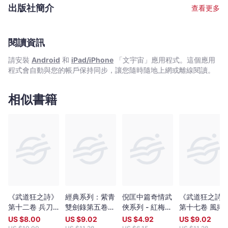
賣，且於2011年奪得中國最大型動漫獎項「金龍獎」之第八屆「最
出版社簡介
查看更多
佳成人漫畫獎」。多年來兼職流行樂填詞人，作品有盧巧音《深
藍》、《風鈴》及《阿修羅樹海》；王菲《光之翼》；陳奕迅《早
開的長途班》等。其中《深藍》獲2000年香港作曲家及作詞家協會
（CASH）「最佳歌詞獎」。武術愛好及研究者，修習菲律賓兵器術
閱讀資訊
多年。2010、2012及2013年三度擔任香港電台電視部武術紀錄片
請安裝
Android
和
iPad/iPhone
「文宇宙」應用程式。這個應用
《功夫傳奇》主持，親身探尋武術的根源奧秘。「我的書，寫給世
程式會自動與您的帳戶保持同步，讓您隨時隨地上網或離線閱讀。
上所有酷愛自由的人。」這是他的寫作信條。「這部小說，我著力
描寫武者那不屈的魂魄，期望這股奮發向上的正能量，能夠感染和
提振人心。」 喬靖夫暢銷長篇系列《武道狂之詩》，從經典武俠原
相似書籍
點再出發，以獨特視角與筆法，創造出具凌厲狠勁，強悍而不孤的
濃厚「狼派」風味，令人熱血奔騰！ 網誌：
jozev1969.blogspot.com, Facebook專頁：
www.facebook.com/jozev.works 微博：weibo.com/jozev1969
電郵：
jozev1969@yahoo.com.hk
《武道狂之詩》
經典系列：紫青
倪匡中篇奇情武
《武道狂之詩
第十二卷 兵刀
雙劍錄第五卷--
俠系列 - 紅梅金
第十七卷 風捲
劫
血影開府
劍
山河
US $
8.00
US $
9.02
US $
4.92
US $
9.02