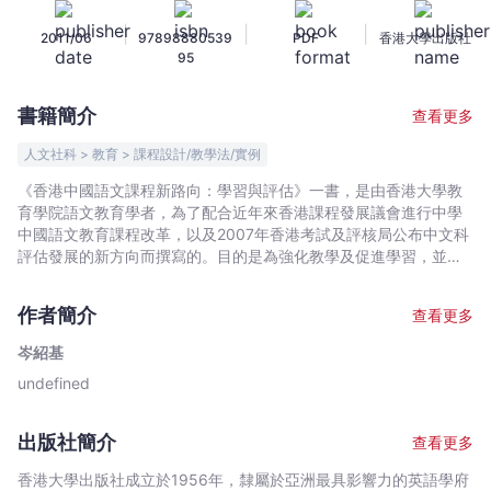
文
|
|
|
2011/06
97898880539
PDF
香港大學出版社
課
95
程
新
書籍簡介
查看更多
路
向：
人文社科 > 教育 > 課程設計/教學法/實例
學
《香港中國語文課程新路向：學習與評估》一書，是由香港大學教
習
育學院語文教育學者，為了配合近年來香港課程發展議會進行中學
與
中國語文教育課程改革，以及2007年香港考試及評核局公布中文科
評
評估發展的新方向而撰寫的。目的是為強化教學及促進學習，並為
中文新課程五份試卷及校本課程的評估提供理論與實踐的依據。
估
-
作者簡介
查看更多
岑
岑紹基
紹
undefined
基
-
文
出版社簡介
查看更多
宇
香港大學出版社成立於1956年，隸屬於亞洲最具影響力的英語學府