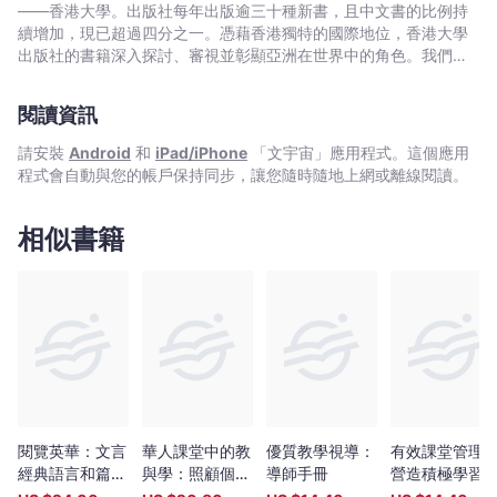
宙
——香港大學。出版社每年出版逾三十種新書，且中文書的比例持
｜
續增加，現已超過四分之一。憑藉香港獨特的國際地位，香港大學
Bookniverse
出版社的書籍深入探討、審視並彰顯亞洲在世界中的角色。我們在
中國歷史與文化、法律、公共衛生、社會工作、電影與媒體研究、
藝術，以及建築與城市規劃等領域的出版物尤為享有盛譽。
閱讀資訊
請安裝
Android
和
iPad/iPhone
「文宇宙」應用程式。這個應用
程式會自動與您的帳戶保持同步，讓您隨時隨地上網或離線閱讀。
相似書籍
閱覽英華：文言
華人課堂中的教
優質教學視導：
有效課堂管理
經典語言和篇章
與學：照顧個別
導師手冊
營造積極學習
的學與教
學習需要
氛