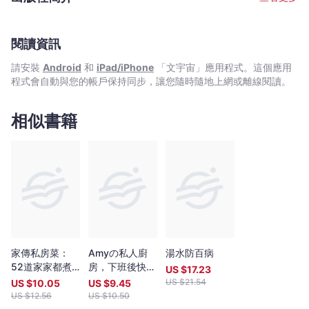
閱讀資訊
請安裝
Android
和
iPad/iPhone
「文宇宙」應用程式。這個應用
程式會自動與您的帳戶保持同步，讓您隨時隨地上網或離線閱讀。
相似書籍
家傳私房菜：
Amyの私人廚
湯水防百病
52道家家都煮
房，下班後快速
US $
17.23
到的菜
料理：讓人口水
US $
21.54
US $
10.05
US $
9.45
直流,抓住全家
US $
12.56
US $
10.50
人味蕾的100道