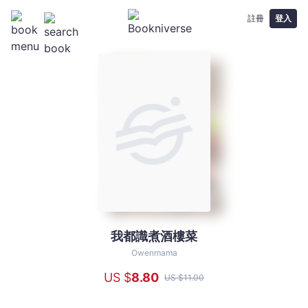
註冊
登入
我都識煮酒樓菜
我
都
Owenmama
識
US $
8
.80
US $
11
.00
煮
酒