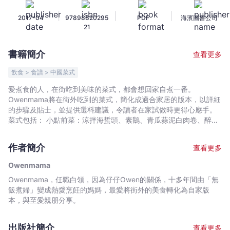
樓
|
|
|
2017-04
97898820295
PDF
海濱圖書公司
菜
21
-
Owenmama
書籍簡介
查看更多
-
文
飲食 > 食譜 > 中國菜式
宇
愛煮食的人，在街吃到美味的菜式，都會想回家自煮一番。
宙
Owenmama將在街外吃到的菜式，簡化成適合家居的版本，以詳細
｜
的步驟及貼士，並提供選料建議，令讀者在家試做時更得心應手。
Bookniverse
菜式包括： 小點前菜：涼拌海蜇頭、素鵝、青瓜蒜泥白肉卷、醉乳
鴿…… 海鮮：金蒜醬籠仔海鮮糯米飯、上湯大蝦伊麵、蜜汁鱔球、
滋味焗蠔…… 家禽：口水雞、海南雞、柱候玫瑰鴨煲…… 肉類：簡
作者簡介
查看更多
易東坡肉、檸香骨、蒜片一口牛、古法羊腩煲…… 蔬菜豆品：百花
釀竹笙、香脆蔬菜餅、脆炸豆腐、雜菇扒自製玉子豆腐……
Owenmama
Owenmama，任職白領，因為仔仔Owen的關係，十多年間由「無
飯煮婦」變成熱愛烹飪的媽媽，最愛將街外的美食轉化為自家版
本，與至愛親朋分享。
出版社簡介
查看更多