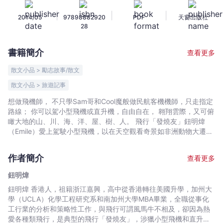
機
|
|
|
2014/05
97898882920
PDF
天窗出版社
師
28
的
海
書籍簡介
查看更多
闊
天
散文小品 > 勵志故事/散文
空
散文小品 > 旅遊記事
-
想做飛機師， 不只學Sam哥和Cool魔般做民航客機機師，只走指定
鈕
路線； 你可以駕小型飛機或直升機，自由自在， 翱翔雲際，又可俯
明
瞰大地的山、川、海、洋、屋、樹、人。 飛行「發燒友」鈕明煒
煒
（Emile）愛上駕駛小型飛機，以在天空觀看奇景如非洲動物大遷徙
-
為夢想，亦義務擔任香港飛行總會的總教練，積極推動香港的飛行
文
文化。你也想真正享受機師之樂？不要再坐在家中做「發夢者」，
作者簡介
查看更多
不妨沿著作者的足跡，成為敢於翱翔10,000尺的「追夢者」。
宇
宙
鈕明煒
｜
鈕明煒 香港人，祖籍浙江嘉興，高中從香港轉往美國升學，加州大
Bookniverse
學（UCLA）化學工程研究系和南加州大學MBA畢業，全職從事化
工行業的分析和策略性工作，與飛行可謂風馬牛不相及，卻因為熱
愛各種類飛行，是典型的飛行「發燒友」，涉獵小型飛機和直升