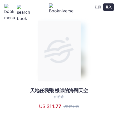
註冊
登入
天地任我飛 機師的海闊天空
天
地
鈕明煒
任
US $
11
.77
US $
13
.85
我
飛