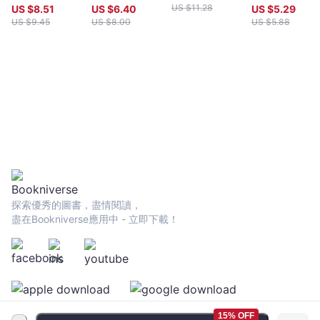
環境文選
師傅
US $
11.28
US $
8.51
US $
6.40
US $
5.29
US $
9.45
US $
8.00
US $
5.88
探索優秀的圖書，盡情閱讀，
盡在Bookniverse應用中 - 立即下載！
15% OFF