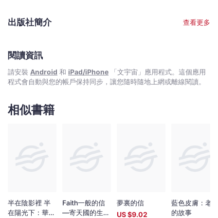
機，特別喜好花式飛行及前往外地越野飛行，更把小型飛機作為國
外旅遊的工具，並在本港義務教授飛行。作者持有美國聯邦航空管
出版社簡介
查看更多
理局（FAA）的小型飛機和直升機牌照，並具有多引擎、儀錶飛
行、商業駕駛和香港民航處飛行教練資格。日常公餘享受空中「自
駕樂」之餘，亦積極參與推動香港的飛行文化，為香港飛行總會基
金會創辦人之一，協助推動社區的飛行體驗和認識，促進飛行教育
閱讀資訊
發展，現為香港飛行總會總教練（飛機）。
請安裝
Android
和
iPad/iPhone
「文宇宙」應用程式。這個應用
程式會自動與您的帳戶保持同步，讓您隨時隨地上網或離線閱讀。
相似書籍
半在陰影裡 半
Faith一般的信
夢裏的信
藍色皮膚：老
在陽光下：華文
—寄天國的生命
的故事
US $
9.02