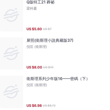
Q版特工21 葬祕
梁科慶
US $
5.60
US $
7
犀照(衛斯理小說典藏版37)
倪匡 (衛斯理)
US $
8.00
US $
10
衛斯理系列少年版16——密碼（下）
倪匡 (衛斯理)
US $
6.98
US $
8.72