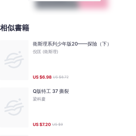
相似書籍
衛斯理系列少年版20——探險（下）
倪匡 (衛斯理)
US $
6.98
US $
8.72
Q版特工 37 撕裂
梁科慶
US $
7.20
US $
9