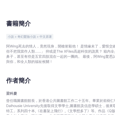
文
宇
宙
｜
書籍簡介
Bookniverse
小說 > 奇幻驚險小說 > 中文原著
阿Wing死去的情人，竟然現身，開槍射殺他！ 是情緣未了，愛恨
你不把我當作人類......」 抑或是The XFiles高超科技的詭異
鼻子，甚至有些是五官四肢混在一起的一團肉。 最後，阿Wing驚悉試管裏
與你，和全人類的福祉攸關！
作者簡介
梁科慶
曾任職圖書館館長，於香港公共圖書館工作二十五年。畢業於前樹仁學院中文系
Dalhousie University先後取得文學學士,圖書館及信息學
特工」系列四十本,《在書架上飛行》,《文學想多了》等。作品《Q版