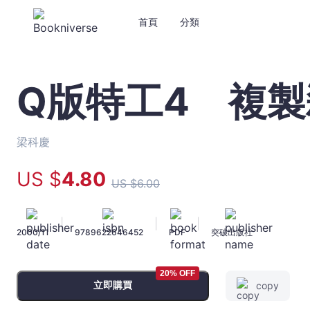
首頁
分類
Q版特工4 複製
Q
版
特
工
梁科慶
4
複
US $
4
.80
US $
6
.00
製
殺
手
|
|
|
2000/11
9789622646452
PDF
突破出版社
-
梁
科
20% OFF
慶
立即購買
copy
-