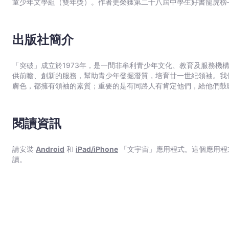
童少年文學組（雙年獎）。作者更榮獲第二十八屆中學生好書龍虎榜
出版社簡介
「突破」成立於1973年，是一間非牟利青少年文化、教育及服務機
供前瞻、創新的服務，幫助青少年發掘潛質，培育廿一世紀領袖。我
膚色，都擁有領袖的素質；重要的是有同路人有肯定他們，給他們鼓
閱讀資訊
請安裝
Android
和
iPad/iPhone
「文宇宙」應用程式。這個應用程
讀。