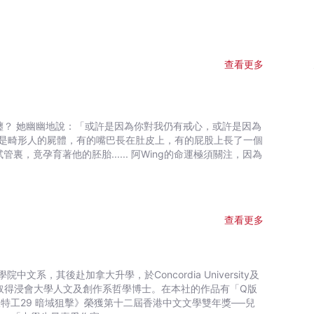
查看更多
交纏？ 她幽幽地說：「或許是因為你對我仍有戒心，或許是因為
？ 箱內全是畸形人的屍體，有的嘴巴長在肚皮上，有的屁股上長了一個
，竟孕育著他的胚胎...... 阿Wing的命運極須關注，因為
查看更多
，其後赴加拿大升學，於Concordia University及
碩士，後來取得浸會大學人文及創作系哲學博士。在本社的作品有「Q版
特工29 暗域狙擊》榮獲第十二屆香港中文文學雙年獎──兒