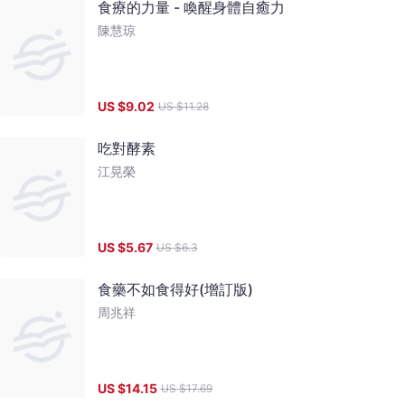
食療的力量 - 喚醒身體自癒力
陳慧琼
US $
9.02
US $
11.28
吃對酵素
江晃榮
US $
5.67
US $
6.3
食藥不如食得好(增訂版)
周兆祥
US $
14.15
US $
17.69