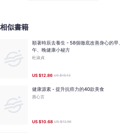
相似書籍
順著時辰去養生 - 58個徹底改善身心的早、
午、晚健康小秘方
杜淑貞
US $
12.86
US $
15.13
健康源素 - 提升抗癌力的40款美食
惠心言
US $
10.68
US $
12.56