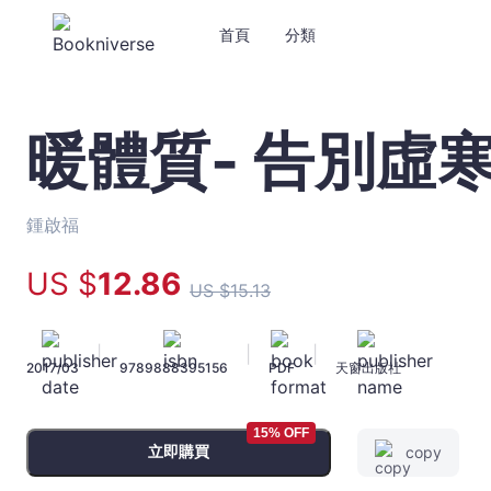
首頁
分類
暖體質- 告別虛
暖
體
質-
告
鍾啟福
別
虛
US $
12
.86
US $
15
.13
寒
不
生
|
|
|
2017/03
9789888395156
PDF
天窗出版社
病
-
鍾
15% OFF
啟
立即購買
copy
福