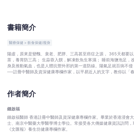
-
文
宇
宙
書籍簡介
｜
Bookniverse
醫療保健 > 飲食保健/瘦身
陽虛，原來是變醜、衰老、肥胖、三高甚至癌症之源， 365天都要以「食
茶，養胃防三高； 生蒜蓉入饌，解凍飲魚生寒濕； 睡前海鹽泡足，改善四肢冰
身及推動氣血，也是人體抗禦外邪的第一道防線。陽氣足就百病不侵；陽氣
──註冊中醫師及資深健康專欄作家，以平易近人的文字，教你以「
皮膚差、精神不振、周身骨痛、婦科問題、三高等不同病症，從內到
作者簡介
鍾啟福
鍾啟福醫師 香港註冊中醫師及資深健康專欄作家。畢業於香港浸會大學中醫學雙學位學士，及後完成香港中文大學針灸學理碩
士、南京中醫藥大學醫學博士學位。常接受各大傳媒健康資訊訪問，
《文匯報》養生坊健康專欄作家。