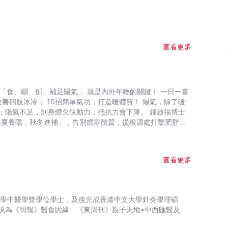
查看更多
、瞓、郁」補足陽氣， 就是內外年輕的關鍵！ 一日一薑
冷； 10招簡單氣功，打造暖體質！ 陽氣，除了暖
不足，則身體欠缺動力，抵抗力會下降。 鍾啟福博士
春夏養陽，秋冬進補」，告別虛寒體質，從根源處打擊肥胖、
外養出溫暖體質，健康、美麗從此常伴左右！
查看更多
現為《明報》醫食因緣、《東周刊》親子天地•中西匯醫及